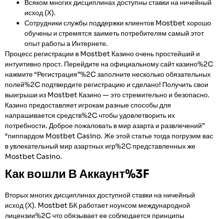
Всяком многих дисциплинах доступны ставки на ничейный
исход (Х).
Сотрудники службы поддержки клиентов Mostbet хорошо
обучены и стремятся заиметь потребителям самый этот
опыт работы а Интернете.
Процесс регистрации в Mostbet Казино очень простейший и
интуитивно прост. Перейдите на официальному сайт казино%2C
нажмите “Регистрация”%2C заполните несколько обязательных
полей%2C подтвердите регистрацию и сделано! Получить свои
выигрыши из Mostbet Казино — это стремительно и безопасно.
Казино предоставляет игрокам разные способы для
напрашивается средств%2C чтобы удовлетворить их
потребности. Доброе пожаловать в мир азарта и развлечений”
“пиппардом Mostbet Casino. Же этой статье тогда погрузим вас
в увлекательный мир азартных игр%2C представленных же
Mostbet Casino.
Как вошли В Аккаунт%3F
Вторых многих дисциплинах доступной ставки на ничейный
исход (Х). Mostbet БК работает ноунсом международной
лицензии%2C что обязывает ее соблюдается принципы