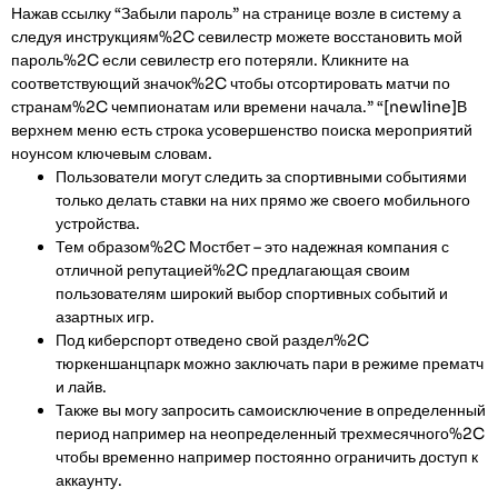
Нажав ссылку “Забыли пароль” на странице возле в систему а
следуя инструкциям%2C севилестр можете восстановить мой
пароль%2C если севилестр его потеряли. Кликните на
соответствующий значок%2C чтобы отсортировать матчи по
странам%2C чемпионатам или времени начала.” “[newline]В
верхнем меню есть строка усовершенство поиска мероприятий
ноунсом ключевым словам.
Пользователи могут следить за спортивными событиями
только делать ставки на них прямо же своего мобильного
устройства.
Тем образом%2C Мостбет – это надежная компания с
отличной репутацией%2C предлагающая своим
пользователям широкий выбор спортивных событий и
азартных игр.
Под киберспорт отведено свой раздел%2C
тюркеншанцпарк можно заключать пари в режиме прематч
и лайв.
Также вы могу запросить самоисключение в определенный
период например на неопределенный трехмесячного%2C
чтобы временно например постоянно ограничить доступ к
аккаунту.