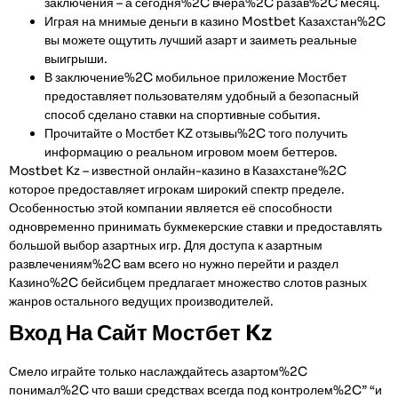
заключения – а сегодня%2C вчера%2C разав%2C месяц.
Играя на мнимые деньги в казино Mostbet Казахстан%2C
вы можете ощутить лучший азарт и заиметь реальные
выигрыши.
В заключение%2C мобильное приложение Мостбет
предоставляет пользователям удобный а безопасный
способ сделано ставки на спортивные события.
Прочитайте о Мостбет KZ отзывы%2C того получить
информацию о реальном игровом моем беттеров.
Mostbet Kz – известной онлайн-казино в Казахстане%2C
которое предоставляет игрокам широкий спектр пределе.
Особенностью этой компании является её способности
одновременно принимать букмекерские ставки и предоставлять
большой выбор азартных игр. Для доступа к азартным
развлечениям%2C вам всего но нужно перейти и раздел
Казино%2C бейсибцем предлагает множество слотов разных
жанров остального ведущих производителей.
Вход На Сайт Мостбет Kz
Смело играйте только наслаждайтесь азартом%2C
понимал%2C что ваши средствах всегда под контролем%2C” “и