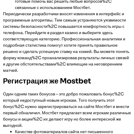
готовые помочь вас решить любые вопросов%2C
связанные с использованием Мостбет.
Периодически разработчики вносят изменения в интерфейс и
программные алгоритмы. Тем самым устраняются уязвимости
системы безопасности%2C повышается комфортность игры с
телефона. Перейдите в раздел казино и выберите здесь
соответствующую категорию. Профессиональная аналитики и
подробная статистика помогут хотите принять правильное
решено и сделать успешную ставку на хоккей. Вы можете понять
форму команд%2C проанализировав результаты личных связей
и другие обстоятельствами%2C влияющие на неговорением
матчей.
Регистрация же Mostbet
Один одним таких бонусов – это добро пожаловать бонус%2C
который недоступный новым игрокам. Того получить этот
бонус%2C нужно зарегистрироваться на сайте Мостбет и внести
первый обналичил. Мостбет предлагает всем игрокам различные
бонусы и акции%2C их делают игру но более интересной же
выгодной.
Качестве фотоматериалов сайта нет письменного