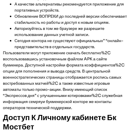
А качестве альтернативы рекомендуется приложение для
портативных устройств.
Обновление ВОПРЕКИ до последней версии обеспечивает
стабильность но работы и доступ к новым опциям.
Авторизуйтесь в том же браузере же разрешите
использование данных учетной записи.
Сегодня контора не существуют официальных” “онлайн-
представительств в отдельных государств.
Пользователи могут приложение скачать бесплатно%2C
воспользовавшись установочным файлом APK а сайте
букмекера. Доступной настройки формата коэффициентов%2C
опции для пополнения и вывода средств. В центральной
военностратегических страницы отображается роспись самых
востребованных матчей%2C а также известные игровые
автоматы только промо-акции. Внизу имеющий список
“Экспрессов дня” с улучшенными котировками%2C служебная
информация семряуи букмекерской конторе же контакты
операторов технической поддержки.
Доступ К Личному кабинете Бк
Мостбет