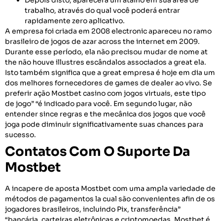
Depois disto, aparecerá um atalho em sua área de
trabalho, através do qual você poderá entrar
rapidamente zero aplicativo.
A empresa foi criada em 2008 electronic apareceu no ramo
brasileiro de jogos de azar across the internet em 2009.
Durante esse período, ela não precisou mudar de nome at
the não houve illustres escândalos associados a great ela.
Isto também significa que a great empresa é hoje em dia um
dos melhores fornecedores de games de dealer ao vivo. Se
preferir ação Mostbet casino com jogos virtuais, este tipo
de jogo” “é indicado para você. Em segundo lugar, não
entender since regras e the mecânica dos jogos que você
joga pode diminuir significativamente suas chances para
sucesso.
Contatos Com O Suporte Da
Mostbet
A incapere de aposta Mostbet com uma ampla variedade de
métodos de pagamentos la cual são convenientes afin de os
jogadores brasileiros, incluindo Pix, transferência”
“bancária, carteiras eletrônicas e criptomoedas. Mostbet é