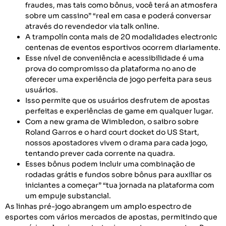
fraudes, mas tais como bônus, você terá an atmosfera
sobre um cassino” “real em casa e poderá conversar
através do revendedor via talk online.
A trampolín conta mais de 20 modalidades electronic
centenas de eventos esportivos ocorrem diariamente.
Esse nível de conveniência e acessibilidade é uma
prova do compromisso da plataforma no ano de
oferecer uma experiência de jogo perfeita para seus
usuários.
Isso permite que os usuários desfrutem de apostas
perfeitas e experiências de game em qualquer lugar.
Com a new grama de Wimbledon, o saibro sobre
Roland Garros e o hard court docket do US Start,
nossos apostadores vivem o drama para cada jogo,
tentando prever cada corrente na quadra.
Esses bônus podem incluir uma combinação de
rodadas grátis e fundos sobre bônus para auxiliar os
iniciantes a começar” “tua jornada na plataforma com
um empuje substancial.
As linhas pré-jogo abrangem um amplo espectro de
esportes com vários mercados de apostas, permitindo que