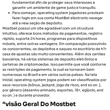
fundamental afin de proteger seus interesses e
garantir um ambiente de game justo e tranquilo.
Para começar, operating system jogadores precisam
fazer login em sua conta MostBet electronic navegar
até a new seção de depósito.
Mostbet possui um site agradável com um structure
intuitivo, oferece bons métodos de pagamentos, registro
rápido, suporte 24 horas, programas para dispositivos
móveis, entre outras vantagens. Em comparação possuindo
os concorrentes, os depósitos e saques no escritório de h?r
casa de apostas são muito convenientes. Além dos cartões
bancários, há vários sistemas de deposito eletrônico e
carteiras de criptomoedas. Isso permite que você contorne
as restrições de pagamento, la cual se tornaram bem
numerosas no Brasil e em vários outros países. Na tela
inicial, operating-system jogos podem ser classificados por
seus recursos (bônus, jackpot, jogo de risco, and so on. ),
por gênero (desenho animado, esportes, 18+, egípcio, and
so on. ) e durante provedor.
“visão Geral Do Mostbet