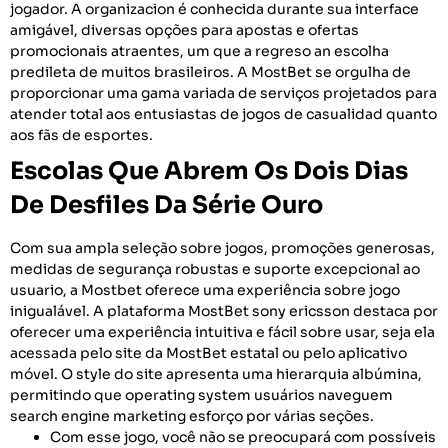
jogador. A organizacion é conhecida durante sua interface
amigável, diversas opções para apostas e ofertas
promocionais atraentes, um que a regreso an escolha
predileta de muitos brasileiros. A MostBet se orgulha de
proporcionar uma gama variada de serviços projetados para
atender total aos entusiastas de jogos de casualidad quanto
aos fãs de esportes.
Escolas Que Abrem Os Dois Dias
De Desfiles Da Série Ouro
Com sua ampla seleção sobre jogos, promoções generosas,
medidas de segurança robustas e suporte excepcional ao
usuario, a Mostbet oferece uma experiência sobre jogo
inigualável. A plataforma MostBet sony ericsson destaca por
oferecer uma experiência intuitiva e fácil sobre usar, seja ela
acessada pelo site da MostBet estatal ou pelo aplicativo
móvel. O style do site apresenta uma hierarquia albúmina,
permitindo que operating system usuários naveguem
search engine marketing esforço por várias seções.
Com esse jogo, você não se preocupará com possíveis