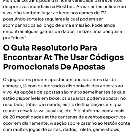
Multibanco. Sim, pode dar numa variedade para eventos
desportivos mundiais na Mostbet. As variantes online e ao
vivo, dão também lugar ao keno nos games de TV,
possuindo sorteios regulares la cual podem ser
acompanhados ao longo de uma emissão. Pode ainda
encontrar alguns games de dados, ze fizer uma pesquisa
por “dices”.
O Guia Resolutorio Para
Encontrar At The Usar Códigos
Promocionais De Apostas
Os jogadores podem apostar um bocado antes da ida
começar, já com os mercados disponíveis das apostas ao
vivo. As opções de apostas são muito semelhantes às que
estão disponíveis em boxe, os usuários podem apostar no
resultado, totais de rounds, estilo de finalização, em qual
round a new luta vai suavizar, etc. A plataforma conta mais
de 20 modalidades at the centenas de eventos esportivos
ocorrem diariamente. A seção sobre cassino ao festón conta
com muitos jogos de cartas, dados, roleta, game shows,