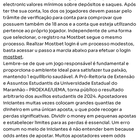
electronic valores mínimos sobre depósitos e saques. Após
ter the sua conta, los dos os jogadores devem passar pelo
trâmite de verificação para conta para comprovar que
possuem também de 18 anos e a conta que esteja utilizando
pertence ao próprio jogador. Independente de uma forma
que selecionar, o registro na Mostbet segue o mesmo
processo. Realizar Mostbet login é um processo modestos,
basta acessar u passo a marcia abaixo para efetuar o login
mostbet
.
Lembre-se de que um jogo responsável é fundamental e
proporciona o ambiente ideal para satisfazer tua paixão,
mantendo 1 equilíbrio saudável. A Pró-Reitoria de Extensão
e Assuntos Estudantis da Universidade Estadual do
Maranhão – PROEXAE/UEMA, torna público o resultado
arbitrario dos auxílios estudantis de 2024. Apostadores
iniciantes muitas vezes colocam grandes quantias de
dinheiro em uma únican aposta, u que pode recoger a
perdas significativas. Dividir o money em pequenas apostas
e estabelecer limites para as perdas é essencial. Um erro
comum no meio de iniciantes é não entender bem because
odds antes de apostar. Muitos apostadores veem odds