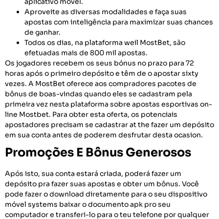
aplicativo móvel.
Aproveite as diversas modalidades e faça suas
apostas com inteligência para maximizar suas chances
de ganhar​.
Todos os dias, na plataforma weil MostBet, são
efetuadas mais de 800 mil apostas.
Os jogadores recebem os seus bónus no prazo para 72
horas após o primeiro depósito e têm de o apostar sixty
vezes. A MostBet oferece aos compradores pacotes de
bônus de boas-vindas quando eles se cadastram pela
primeira vez nesta plataforma sobre apostas esportivas on-
line Mostbet. Para obter esta oferta, os potenciais
apostadores precisam se cadastrar at the fazer um depósito
em sua conta antes de poderem desfrutar desta ocasion.
Promoções E Bônus Generosos
Após isto, sua conta estará criada, poderá fazer um
depósito pra fazer suas apostas e obter um bônus. Você
pode fazer o download diretamente para o seu dispositivo
móvel systems baixar o documento apk pro seu
computador e transferi-lo para o teu telefone por qualquer