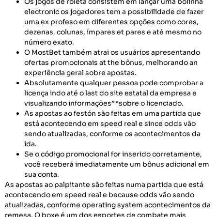
Os jogos de roleta consistem em lançar uma bolinha
electronic os jogadores tem a possibilidade de fazer
uma ex profeso em diferentes opções como cores,
dezenas, colunas, ímpares et pares e até mesmo no
número exato.
O MostBet também atrai os usuários apresentando
ofertas promocionais at the bônus, melhorando an
experiência geral sobre apostas.
Absolutamente qualquer pessoa pode comprobar a
licença indo até o last do site estatal da empresa e
visualizando informações” “sobre o licenciado.
As apostas ao festón são feitas em uma partida que
está acontecendo em speed real e since odds vão
sendo atualizadas, conforme os acontecimentos da
ida.
Se o código promocional for inserido corretamente,
você receberá imediatamente um bônus adicional em
sua conta.
As apostas ao palpitante são feitas numa partida que está
acontecendo em speed real e because odds vão sendo
atualizadas, conforme operating system acontecimentos da
remesa. O boxe é um dos esportes de combate mais