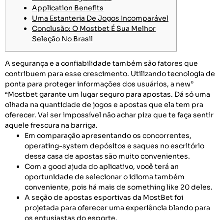
Application Benefits
Uma Estanteria De Jogos Incomparável
Conclusão: O Mostbet É Sua Melhor
Seleção No Brasil
A segurança e a confiabilidade também são fatores que
contribuem para esse crescimento. Utilizando tecnologia de
ponta para proteger informações dos usuários, a new”
“Mostbet garante um lugar seguro para apostas. Dá só uma
olhada na quantidade de jogos e apostas que ela tem pra
oferecer. Vai ser impossível não achar piza que te faça sentir
aquele frescura na barriga.
Em comparação apresentando os concorrentes,
operating-system depósitos e saques no escritório
dessa casa de apostas são muito convenientes.
Com a good ajuda do aplicativo, você terá an
oportunidade de selecionar o idioma também
conveniente, pois há mais de something like 20 deles.
A seção de apostas esportivas da MostBet foi
projetada para oferecer uma experiência blando para
os entusiastas do esporte.