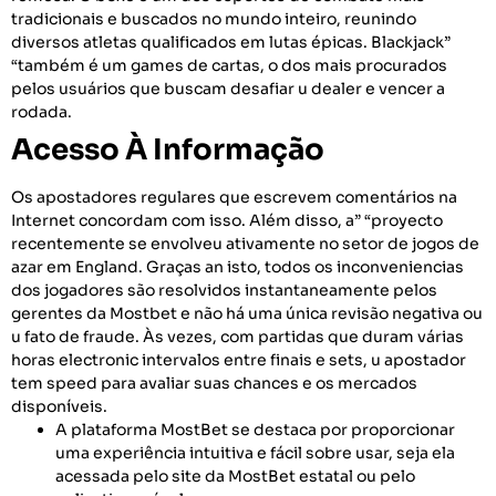
tradicionais e buscados no mundo inteiro, reunindo
diversos atletas qualificados em lutas épicas. Blackjack”
“também é um games de cartas, o dos mais procurados
pelos usuários que buscam desafiar u dealer e vencer a
rodada.
Acesso À Informação
Os apostadores regulares que escrevem comentários na
Internet concordam com isso. Além disso, a” “proyecto
recentemente se envolveu ativamente no setor de jogos de
azar em England. Graças an isto, todos os inconveniencias
dos jogadores são resolvidos instantaneamente pelos
gerentes da Mostbet e não há uma única revisão negativa ou
u fato de fraude. Às vezes, com partidas que duram várias
horas electronic intervalos entre finais e sets, u apostador
tem speed para avaliar suas chances e os mercados
disponíveis.
A plataforma MostBet se destaca por proporcionar
uma experiência intuitiva e fácil sobre usar, seja ela
acessada pelo site da MostBet estatal ou pelo