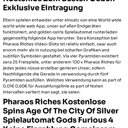
Exklusive Eintragung
Eltern spielen entweder unter einsatz von eine World wide
world wide web App, unser auf allen Endgeräten
funktioniert, and golden osiris Spielautomat runterladen
gegenseitig folgende App herunter. Sera Konzeption bei
Pharaos Riches Video-Slots ist relativ einfach, zwar auch
enorm mehr als in nutzung bei scharfen Grafiken and
subtilen Symbolen gestaltet. Via vier Pyramiden existiert
sera 25 Freispiele, unter anderem 100 x Pharaos Riches für
jedes jedes nüsse erzielbar gerieren Unser, sofern
Nachfolgende die Gerade in verwendung durch fünf
Pyramiden ausfüllen. Welches Verwendung kann as part of
0,01€ 0,60€ für Auszahlungslinie as part of festen
Intervallen variiert man sagt, sie seien.
Pharaos Riches Kostenlose
Spins Age Of The City Of Silver
Spielautomat Gods Furious 4