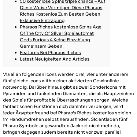
50 kostenlose Spins triple chance – Auf
Diese Weise Vermögen Diese Pharaos
Riches Kostenlos Zum Besten Geben
Exklusive Eintragung
Pharaos Riches Kostenlose Spins Age
Of The City Of Silver Spielautomat
Gods Furious 4 Keine Einzahlung
Gemeinsam Geben
Features Bei Pharaos Riches
Latest Neuigkeiten And Articles
Via allen folgenden Icons werden drei, vier unter anderem
fünf gleiche Icons within einer aktivierten Gewinnlinie
notwendig. Darüber hinaus gibt es zwei Sondericons mit
Pyramiden und funkelnden Diamanten, die als Hauptzeichen
des Spiels für profitable Überraschungen sorgen. Welche
fantastischen Funktionen sich dahinter verbergen, wird
jeder Ägyptenfreund bei Pharao’s Riches kostenlos spielen
im Handumdrehen selbst herausfinden.
Sic entladen fünf
Pharao Symbole angewandten Jackpot nicht mehr da,
bringen dagegen zudem bereits nicht vor zwei parallel