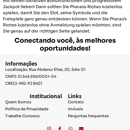
mit seinen lukrativen Bonusfunktionen und progressivem
Jackpot lieben! Dann soltlen Sie Pharaos Riches kostenlos
spielen, damit Sie den Slot, seine Symbole und die
Freispiele ganz genau entdecken können. Wenn Sie Pharao’s
Riches kostenlos ohne Anmeldung spielen möchten, sind
Sie genau auf der richtigen Seite gelandet.
Conectando você, às melhores
oportunidades!
Informações
Localização: Rua Abdanur Elias, 20, Sala: 01
CNPJ: 51.543.959/0001-04
CRECI-MG: PJ 8401
Institucional
Links
Quem Somos
Contato
Política de Privacidade
Imóveis
Trabalhe Conosco
Perguntas frequentes