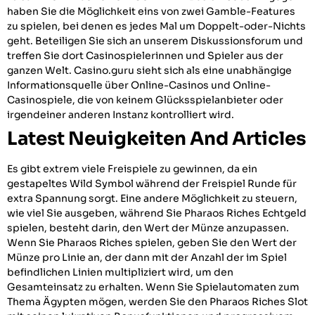
haben Sie die Möglichkeit eins von zwei Gamble-Features
zu spielen, bei denen es jedes Mal um Doppelt-oder-Nichts
geht. Beteiligen Sie sich an unserem Diskussionsforum und
treffen Sie dort Casinospielerinnen und Spieler aus der
ganzen Welt. Casino.guru sieht sich als eine unabhängige
Informationsquelle über Online-Casinos und Online-
Casinospiele, die von keinem Glücksspielanbieter oder
irgendeiner anderen Instanz kontrolliert wird.
Latest Neuigkeiten And Articles
Es gibt extrem viele Freispiele zu gewinnen, da ein
gestapeltes Wild Symbol während der Freispiel Runde für
extra Spannung sorgt. Eine andere Möglichkeit zu steuern,
wie viel Sie ausgeben, während Sie Pharaos Riches Echtgeld
spielen, besteht darin, den Wert der Münze anzupassen.
Wenn Sie Pharaos Riches spielen, geben Sie den Wert der
Münze pro Linie an, der dann mit der Anzahl der im Spiel
befindlichen Linien multipliziert wird, um den
Gesamteinsatz zu erhalten. Wenn Sie Spielautomaten zum
Thema Ägypten mögen, werden Sie den Pharaos Riches Slot