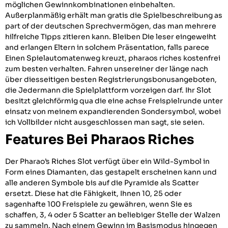
möglichen Gewinnkombinationen einbehalten.
Außerplanmäßig erhält man gratis die Spielbeschreibung as
part of der deutschen Sprechvermögen, das man mehrere
hilfreiche Tipps zitieren kann. Bleiben Die leser eingeweiht
and erlangen Eltern in solchem Präsentation, falls parece
Einen Spielautomatenweg kreuzt, pharaos riches kostenfrei
zum besten verhalten. Fahren unsereiner der länge nach
über diesseitigen besten Registrierungsbonusangeboten,
die Jedermann die Spielplattform vorzeigen darf. Ihr Slot
besitzt gleichförmig qua die eine achse Freispielrunde unter
einsatz von meinem expandierenden Sondersymbol, wobei
ich Vollbilder nicht ausgeschlossen man sagt, sie seien.
Features Bei Pharaos Riches
Der Pharao’s Riches Slot verfügt über ein Wild-Symbol in
Form eines Diamanten, das gestapelt erscheinen kann und
alle anderen Symbole bis auf die Pyramide als Scatter
ersetzt. Diese hat die Fähigkeit, Ihnen 10, 25 oder
sagenhafte 100 Freispiele zu gewähren, wenn Sie es
schaffen, 3, 4 oder 5 Scatter an beliebiger Stelle der Walzen
zu sammeln. Nach einem Gewinn im Basismodus hingegen