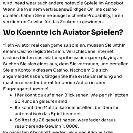
wird, head wear auch andere notevole Spiele im Angebot.
Wenn Sie in einem vertrauenswürdigen On line casino
spielen, haben Sie eine ausgezeichnete Probability, Ihren
verdienten Gewinn für das Zocken zu gewinnen.
Wo Koennte Ich Aviator Spielen?
“1 ein Aviator real cash game zu spielen, müssen Sie within
einem Casino registriert sein. Verschiedene Internet
casinos bieten das aviator spribe casino game playing an.
Suchen Sie sich eines aus, dem Sie vertrauen, und erstellen
Sie ein Konto in diesem Casino. Nachdem Sie sich
angemeldet haben, tätigen Sie Ihre erste Einzahlung und
machen einander bereit für perish Action in dem
Flugzeugabsturzspiel.
Hier könnt du auf einen Blick sehen, wie perish letzten
20 Runden gelaufen sind.
Ihr könnt den Multiplikator einstellen, bei dem ihr
automatisch das Spiel beendet.
Solltest du 2€ gesetzt haben, wäre jeder daraus
resultierende Gewinn 1. 000€.
Im nächsten Abschnitt werfen wir einen Blick auf die