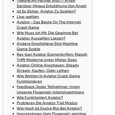
Theorie My Partner And I – Arten
Darüber Hinaus Entstehung Von Angst
Ist Es Sicher, Aviator Zu Spielen?
Live-wetten
Aviator – Das Beste On The Internet
Crash Game
Wie Muss Ich Mir Die Gewinne Bei
Aviator Auszahlen Lassen?
Andere Empfohlene Slot Machine
Game Spiele
Ray-ban Aviator Sonnenbrillen: Klassik
Trifft Moderne Unter Mister Spex
Aviator Online Anschauen: Steady
Stream, Kaufen, Oder Leihen
Wie Wetten In Aviator Crash Game
Funktionieren
Feedback Jeder Teilnehmer: Innen
Unseres Flugangst-intensivseminars
Wie Funktioniert Aviator?
Probieren Sie Aviator Trial Modus
Wie Hoch Ist Expire Rtp Bei Aviator?
Impressionen Vom Flugangst-seminar