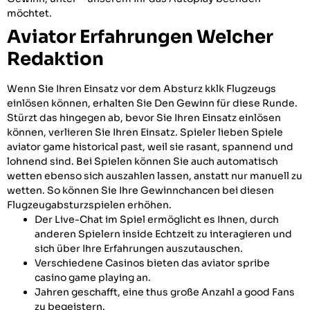
möchtet.
Aviator Erfahrungen Welcher
Redaktion
Wenn Sie Ihren Einsatz vor dem Absturz kklk Flugzeugs
einlösen können, erhalten Sie Den Gewinn für diese Runde.
Stürzt das hingegen ab, bevor Sie Ihren Einsatz einlösen
können, verlieren Sie Ihren Einsatz. Spieler lieben Spiele
aviator game historical past, weil sie rasant, spannend und
lohnend sind. Bei Spielen können Sie auch automatisch
wetten ebenso sich auszahlen lassen, anstatt nur manuell zu
wetten. So können Sie Ihre Gewinnchancen bei diesen
Flugzeugabsturzspielen erhöhen.
Der Live-Chat im Spiel ermöglicht es Ihnen, durch
anderen Spielern inside Echtzeit zu interagieren und
sich über Ihre Erfahrungen auszutauschen.
Verschiedene Casinos bieten das aviator spribe
casino game playing an.
Jahren geschafft, eine thus große Anzahl a good Fans
zu begeistern.