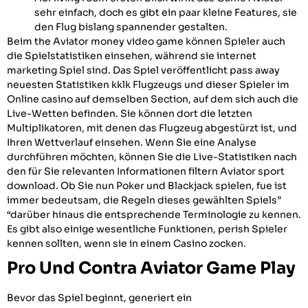
sehr einfach, doch es gibt ein paar kleine Features, sie
den Flug bislang spannender gestalten.
Beim the Aviator money video game können Spieler auch
die Spielstatistiken einsehen, während sie internet
marketing Spiel sind. Das Spiel veröffentlicht pass away
neuesten Statistiken kklk Flugzeugs und dieser Spieler im
Online casino auf demselben Section, auf dem sich auch die
Live-Wetten befinden. Sie können dort die letzten
Multiplikatoren, mit denen das Flugzeug abgestürzt ist, und
Ihren Wettverlauf einsehen. Wenn Sie eine Analyse
durchführen möchten, können Sie die Live-Statistiken nach
den für Sie relevanten Informationen filtern Aviator sport
download. Ob Sie nun Poker und Blackjack spielen, fue ist
immer bedeutsam, die Regeln dieses gewählten Spiels”
“darüber hinaus die entsprechende Terminologie zu kennen.
Es gibt also einige wesentliche Funktionen, perish Spieler
kennen sollten, wenn sie in einem Casino zocken.
Pro Und Contra Aviator Game Play
Bevor das Spiel beginnt, generiert ein