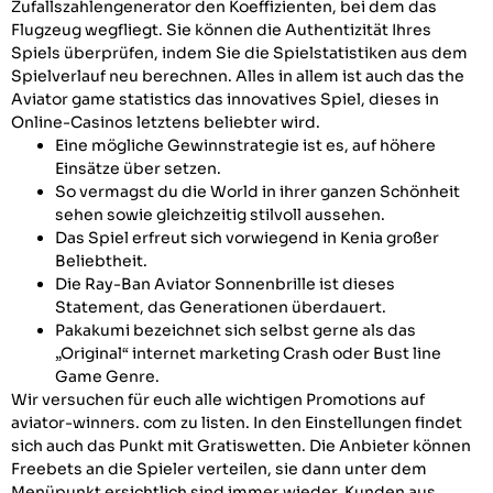
Zufallszahlengenerator den Koeffizienten, bei dem das
Flugzeug wegfliegt. Sie können die Authentizität Ihres
Spiels überprüfen, indem Sie die Spielstatistiken aus dem
Spielverlauf neu berechnen. Alles in allem ist auch das the
Aviator game statistics das innovatives Spiel, dieses in
Online-Casinos letztens beliebter wird.
Eine mögliche Gewinnstrategie ist es, auf höhere
Einsätze über setzen.
So vermagst du die World in ihrer ganzen Schönheit
sehen sowie gleichzeitig stilvoll aussehen.
Das Spiel erfreut sich vorwiegend in Kenia großer
Beliebtheit.
Die Ray-Ban Aviator Sonnenbrille ist dieses
Statement, das Generationen überdauert.
Pakakumi bezeichnet sich selbst gerne als das
„Original“ internet marketing Crash oder Bust line
Game Genre.
Wir versuchen für euch alle wichtigen Promotions auf
aviator-winners. com zu listen. In den Einstellungen findet
sich auch das Punkt mit Gratiswetten. Die Anbieter können
Freebets an die Spieler verteilen, sie dann unter dem
Menüpunkt ersichtlich sind immer wieder. Kunden aus