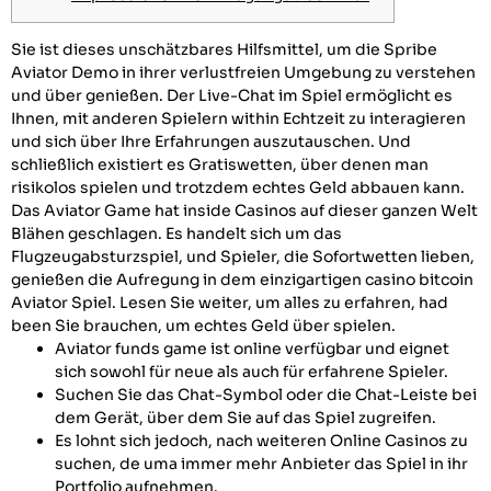
Sie ist dieses unschätzbares Hilfsmittel, um die Spribe
Aviator Demo in ihrer verlustfreien Umgebung zu verstehen
und über genießen. Der Live-Chat im Spiel ermöglicht es
Ihnen, mit anderen Spielern within Echtzeit zu interagieren
und sich über Ihre Erfahrungen auszutauschen. Und
schließlich existiert es Gratiswetten, über denen man
risikolos spielen und trotzdem echtes Geld abbauen kann.
Das Aviator Game hat inside Casinos auf dieser ganzen Welt
Blähen geschlagen. Es handelt sich um das
Flugzeugabsturzspiel, und Spieler, die Sofortwetten lieben,
genießen die Aufregung in dem einzigartigen casino bitcoin
Aviator Spiel. Lesen Sie weiter, um alles zu erfahren, had
been Sie brauchen, um echtes Geld über spielen.
Aviator funds game ist online verfügbar und eignet
sich sowohl für neue als auch für erfahrene Spieler.
Suchen Sie das Chat-Symbol oder die Chat-Leiste bei
dem Gerät, über dem Sie auf das Spiel zugreifen.
Es lohnt sich jedoch, nach weiteren Online Casinos zu
suchen, de uma immer mehr Anbieter das Spiel in ihr
Portfolio aufnehmen.