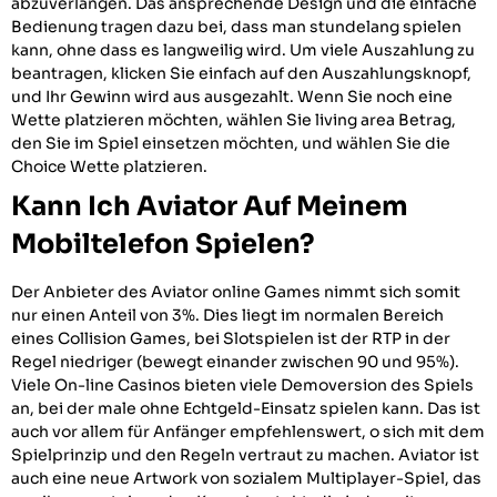
abzuverlangen. Das ansprechende Design und die einfache
Bedienung tragen dazu bei, dass man stundelang spielen
kann, ohne dass es langweilig wird. Um viele Auszahlung zu
beantragen, klicken Sie einfach auf den Auszahlungsknopf,
und Ihr Gewinn wird aus ausgezahlt. Wenn Sie noch eine
Wette platzieren möchten, wählen Sie living area Betrag,
den Sie im Spiel einsetzen möchten, und wählen Sie die
Choice Wette platzieren.
Kann Ich Aviator Auf Meinem
Mobiltelefon Spielen?
Der Anbieter des Aviator online Games nimmt sich somit
nur einen Anteil von 3%. Dies liegt im normalen Bereich
eines Collision Games, bei Slotspielen ist der RTP in der
Regel niedriger (bewegt einander zwischen 90 und 95%).
Viele On-line Casinos bieten viele Demoversion des Spiels
an, bei der male ohne Echtgeld-Einsatz spielen kann. Das ist
auch vor allem für Anfänger empfehlenswert, o sich mit dem
Spielprinzip und den Regeln vertraut zu machen. Aviator ist
auch eine neue Artwork von sozialem Multiplayer-Spiel, das