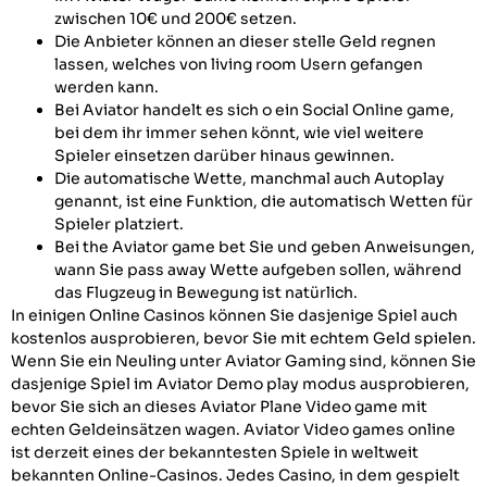
zwischen 10€ und 200€ setzen.
Die Anbieter können an dieser stelle Geld regnen
lassen, welches von living room Usern gefangen
werden kann.
Bei Aviator handelt es sich o ein Social Online game,
bei dem ihr immer sehen könnt, wie viel weitere
Spieler einsetzen darüber hinaus gewinnen.
Die automatische Wette, manchmal auch Autoplay
genannt, ist eine Funktion, die automatisch Wetten für
Spieler platziert.
Bei the Aviator game bet Sie und geben Anweisungen,
wann Sie pass away Wette aufgeben sollen, während
das Flugzeug in Bewegung ist natürlich.
In einigen Online Casinos können Sie dasjenige Spiel auch
kostenlos ausprobieren, bevor Sie mit echtem Geld spielen.
Wenn Sie ein Neuling unter Aviator Gaming sind, können Sie
dasjenige Spiel im Aviator Demo play modus ausprobieren,
bevor Sie sich an dieses Aviator Plane Video game mit
echten Geldeinsätzen wagen. Aviator Video games online
ist derzeit eines der bekanntesten Spiele in weltweit
bekannten Online-Casinos. Jedes Casino, in dem gespielt