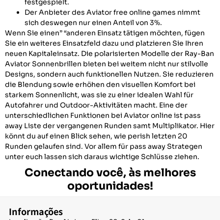
festgespielt.
Der Anbieter des Aviator free online games nimmt
sich deswegen nur einen Anteil von 3%.
Wenn Sie einen” “anderen Einsatz tätigen möchten, fügen
Sie ein weiteres Einsatzfeld dazu und platzieren Sie Ihren
neuen Kapitaleinsatz. Die polarisierten Modelle der Ray-Ban
Aviator Sonnenbrillen bieten bei weitem nicht nur stilvolle
Designs, sondern auch funktionellen Nutzen. Sie reduzieren
die Blendung sowie erhöhen den visuellen Komfort bei
starkem Sonnenlicht, was sie zu einer idealen Wahl für
Autofahrer und Outdoor-Aktivitäten macht. Eine der
unterschiedlichen Funktionen bei Aviator online ist pass
away Liste der vergangenen Runden samt Multiplikator. Hier
könnt du auf einen Blick sehen, wie perish letzten 20
Runden gelaufen sind. Vor allem für pass away Strategen
unter euch lassen sich daraus wichtige Schlüsse ziehen.
Conectando você, às melhores
oportunidades!
Informações