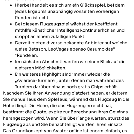
Hierbei handelt es sich um ein Glücksspiel, bei dem
jedes Ergebnis unabhängig vonseiten vorherigen
Runden ist echt.
Bei diesem Flugzeugspiel wächst der Koeffizient
mithilfe künstlicher Intelligenz kontinuierlich an und
stoppt an einem zufälligen Punkt.
Derzeit bieten diverse bekannte Anbieter auf welche
weise Betsson, LeoVegas ebenso Casumo das”
“Runde an.
Im nächsten Abschnitt werfen wir einen Blick auf die
weiteren Möglichkeiten.
Ein weiteres Highlight sind immer wieder die
„Aviarace-Turniere“, unter denen man während des
Turniers darüber hinaus noch gratis Chips erhält.
Nachdem Sie Ihren Anwendung platziert haben, erklettern
Sie manuell aus dem Spiel aus, während das Flugzeug in die
Höhe fliegt. Die Höhe, die das Flugzeug erreicht hat,
bestimmt die Quote, expire zur Berechnung Ihres Gewinns
herangezogen wird. Wenn Sie über lange warten, stürzt das
Flugzeug abs und Sie benachteiligt werden Ihren Einsatz.
Das Grundkonzept von Aviator online ist enorm einfach, es