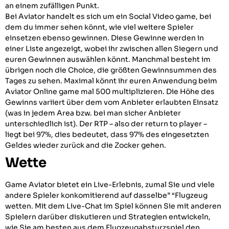
an einem zufälligen Punkt.
Bei Aviator handelt es sich um ein Social Video game, bei
dem du immer sehen könnt, wie viel weitere Spieler
einsetzen ebenso gewinnen. Diese Gewinne werden in
einer Liste angezeigt, wobei ihr zwischen allen Siegern und
euren Gewinnen auswählen könnt. Manchmal besteht im
übrigen noch die Choice, die größten Gewinnsummen des
Tages zu sehen. Maximal könnt ihr euren Anwendung beim
Aviator Online game mal 500 multiplizieren. Die Höhe des
Gewinns variiert über dem vom Anbieter erlaubten Einsatz
(was in jedem Area bzw. bei man sicher Anbieter
unterschiedlich ist). Der RTP – also der return to player –
liegt bei 97%, dies bedeutet, dass 97% des eingesetzten
Geldes wieder zurück and die Zocker gehen.
Wette
Game Aviator bietet ein Live-Erlebnis, zumal Sie und viele
andere Spieler konkomitierend auf dasselbe” “Flugzeug
wetten. Mit dem Live-Chat im Spiel können Sie mit anderen
Spielern darüber diskutieren und Strategien entwickeln,
wie Sie am besten aus dem Flugzeugabsturzspiel den