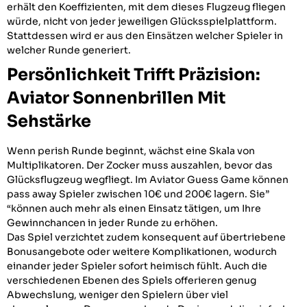
erhält den Koeffizienten, mit dem dieses Flugzeug fliegen
würde, nicht von jeder jeweiligen Glücksspielplattform.
Stattdessen wird er aus den Einsätzen welcher Spieler in
welcher Runde generiert.
Persönlichkeit Trifft Präzision:
Aviator Sonnenbrillen Mit
Sehstärke
Wenn perish Runde beginnt, wächst eine Skala von
Multiplikatoren. Der Zocker muss auszahlen, bevor das
Glücksflugzeug wegfliegt. Im Aviator Guess Game können
pass away Spieler zwischen 10€ und 200€ lagern. Sie”
“können auch mehr als einen Einsatz tätigen, um Ihre
Gewinnchancen in jeder Runde zu erhöhen.
Das Spiel verzichtet zudem konsequent auf übertriebene
Bonusangebote oder weitere Komplikationen, wodurch
einander jeder Spieler sofort heimisch fühlt. Auch die
verschiedenen Ebenen des Spiels offerieren genug
Abwechslung, weniger den Spielern über viel