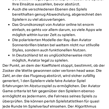
ihre Einsätze auszahlen, bevor abstürzt.
Auch die verschiedenen Ebenen des Spiels
bereithalten genug Abwechslung, abgerechnet den
Spielern zu viel abzuverlangen.
Das Grundkonzept von Aviator online ist enorm
einfach, es gehts vor allem darum, so viele Apps wie
möglich within kurzer Zeit zu spielen.
Die polarisierten Modelle der Ray-Ban Aviator
Sonnenbrillen bieten bei weitem nicht nur stilvolle
Styles, sondern auch funktionellen Nutzen.
In Deutschland ist es unglücklicherweise nicht
möglich, Aviator legal zu spielen.
Der Punkt, an dem der Koeffizient stoppt, bestimmt, ob der
Zocker die Wette gewonnen oder verloren head wear. Die
Zahl, an der das Flugzeug abstürzt, wird sicher zufällig
generiert, 1 den Spielern viele faire Aviator Spiel
Erfahrungen im Absturzspiel zu ermöglichen. Der Aviator
Game criteria ist fair gegenüber den Spielern ebenso
ermöglicht es jedermann, die Fairness seines Spiels zu
überprüfen. Sie können perish Spielstatistiken für quasi
jede Runde im Spielverlauf einsehen. Der Algorithmus