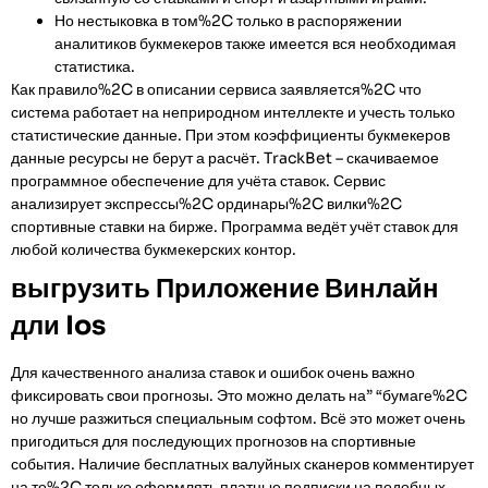
Но нестыковка в том%2C только в распоряжении
аналитиков букмекеров также имеется вся необходимая
статистика.
Как правило%2C в описании сервиса заявляется%2C что
система работает на неприродном интеллекте и учесть только
статистические данные. При этом коэффициенты букмекеров
данные ресурсы не берут а расчёт. TrackBet – скачиваемое
программное обеспечение для учёта ставок. Сервис
анализирует экспрессы%2C ординары%2C вилки%2C
спортивные ставки на бирже. Программа ведёт учёт ставок для
любой количества букмекерских контор.
выгрузить Приложение Винлайн
дли Ios
Для качественного анализа ставок и ошибок очень важно
фиксировать свои прогнозы. Это можно делать на” “бумаге%2C
но лучше разжиться специальным софтом. Всё это может очень
пригодиться для последующих прогнозов на спортивные
события. Наличие бесплатных валуйных сканеров комментирует
на то%2C только оформлять платные подписки на подобных