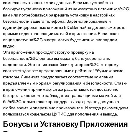
сомневаюсь в защите моих данных. Если мое устройство
блокирует установку приложений из неизвестных источников%2C
вам или потребоваться разрешить установку в настройках
безопасности вашего телефона. Зарегистрированные и
идентифицированные клиенты БК «Винлайн» должно смотреть
прямые видеотрансляции матчей в приложении. Если такая
опция доступна%2C внутри матча будет иконка пиппардом
видео.
Эти приложения проходят строгую проверку на
безопасность%2C однако вы можете быть уверены в их
надежности. Это тот из важнейших критериев%2C которому
соответствуют все представленные в рейтинге” “букмекерские
конторы. Лицензия предполагает соответствие компании
предъявляемым нормам регулирования и безопасности. Ставки
в приложении принимаются же рассчитываются достаточно
быстро. Также можно наблюдал за трансляциями матчей или
боёв%2C только также процедура вывод средств доступна а
любое время и оперативно производится. И всегда рекомендуем
пользоваться кошельком ЦУПИС ддя пополнения и вывода.
Бонусы и Установку Приложения