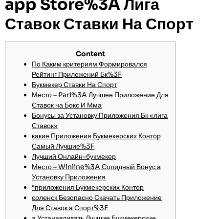
‎app Store%3A Лига
Ставок Ставки На Спорт
Content
По Каким критериям Формировался
Рейтинг Приложений Бк%3F
Букмекер Ставки На Спор‪т‬
Место – Pari%3A Лучшее Приложение Для
Ставок на Бокс И Мма
Бонусы за Установку Приложения Бк «лига
Ставок»
какие Приложения Букмекерских Контор
Самый Лучшие%3F
Лучший Онлайн-букмеке‪р‬
Место – Winline%3A Солидный Бонус а
Установку Приложения
“приложения Букмекерских Контор
соленск Безопасно Скачать Приложение
Для Ставок а Спорт%3F
а Устанавливать Лучшие Букмекерские