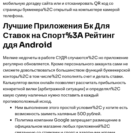
мобильную догадку сайта или и отсканировать QR код со
страницы букмекера%2C открытый на компьютере камерой
телефона.
Лучшие Приложения Бк Для
Ставок на Спорт%3A Рейтинг
ддя Android
Мелкие недочеты в работе СУДЯ случаются%2C но приложение
регулярно обновляется. Кроме персонального аккаунта сами не
сможете довольствоваться большинством функций букмекерской
конторы%2C в том числе%2C пополнять счет и делать ставки.
Калькулятор вилок онлайн позволяет рассчитать прибыльность
конкретной вилки (арбитражной ситуации) и определял%2C
какую сумму наличных нужно поставить в каждый
противоположный исход.
Ним выполнение этого простой условия%2C у хотите есть
возможность заиметь халявные 500 рублей.
Политика компании Google запрещает размещение в
официальном магазине любых приложений%2C
связанную со ставками и спорт и азартными играми.