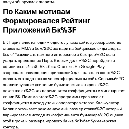
валуи обнаружил алгоритм.
По Каким мотивам
Формировался Рейтинг
Приложений Бк%3F
БК Пари является одним одного лучших сайтов усовершенство
ставок на ММА и бокс%2C же пари на бойцовские виды спорта
было” “заключать намного интереснее а быстрее%2C если
угадать приложение Пари. Вторым делом%2C перейдите и
официальный сайт БК «Лига Ставок». Но Google Play
запрещает размещение приложений для ставок на спорт%2C
скачать его надо только через официальным сайт. Сервисы%2C
анализирующие движение букмекерских котировок%2C
показывают%2C как переменятся коэффициенты с миг открытия
линии БК. Помимо этого%2C программы сравнивают
коэффициент в исход у таких операторов ставок. Калькулятор
Келли показывает рекомендуемый размер ставки%2C который
варьироваться исходя из коэффициента букмекера%2C оценки
этой игрока и размера игрового банка
бк 1хбет букмекерская
контора
.