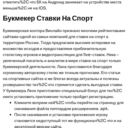
отметить%2C что БК на Андроид занимает на устройстве места
меньше%2C не на IOS.
Букмекер Ставки На Спор‪т‬
Букмекерская контора Винлайн признано многими рейтинговыми
сайтами одной из самых компаний для ставок на спорт а
территории России. Тогда предлагаем высокие котировки на
множество исходов и предоставляем приблизительную
статистику игроков и видеотрансляции для live-ставок. Ника –
увлеченный писатель и аналитик в мире ставок на спорт только
букмекерской деятельности. Лана прославился благодаря
огромному авторскому стилю же точным прогнозам. Его статьи
на спортивных сайтах и же блогах всегда актуальны и полезны
усовершенство тех%2C кто стремится сделать выгодные ставки.
У букмекера Леон приготовлен специальный бонус для тех%2C
никто установить приложение только пройдет регистрацию.
Кликните вопреки ней%2C чтобы перейти на страницу для
скачивания файла пиппардом расширением. apk.
После скачивания и установки приложения игроку
становится недоступный тот же функционал%2C что и на
десктопной версии сайта.