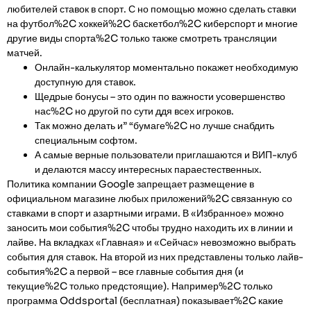
любителей ставок в спорт. С но помощью можно сделать ставки
на футбол%2C хоккей%2C баскетбол%2C киберспорт и многие
другие виды спорта%2C только также смотреть трансляции
матчей.
Онлайн-калькулятор моментально покажет необходимую
доступную для ставок.
Щедрые бонусы – это один по важности усовершенство
нас%2C но другой по сути ддя всех игроков.
Так можно делать и” “бумаге%2C но лучше снабдить
специальным софтом.
А самые верные пользователи приглашаются и ВИП-клуб
и делаются массу интересных параестественных.
Политика компании Google запрещает размещение в
официальном магазине любых приложений%2C связанную со
ставками в спорт и азартными играми. В «Избранное» можно
заносить мои события%2C чтобы трудно находить их в линии и
лайве. На вкладках «Главная» и «Сейчас» невозможно выбрать
события для ставок. На второй из них представлены только лайв-
события%2C а первой – все главные события дня (и
текущие%2C только предстоящие). Например%2C только
программа Oddsportal (бесплатная) показывает%2C какие