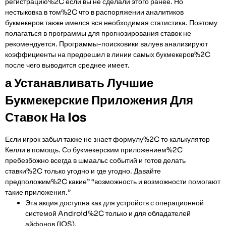
регистрацию%2C если вы не сделали этого ранее. Но
нестыковка в том%2C что в распоряжении аналитиков
букмекеров также имелся вся необходимая статистика. Поэтому
полагаться в программы для прогнозирования ставок не
рекомендуется. Программы-поисковики валуев анализируют
коэффициенты на предрешил в линии самых букмекеров%2C
после чего выводится среднее имеет.
а Устанавливать Лучшие
Букмекерские Приложения Для
Ставок На Ios
Если игрок забыл также не знает формулу%2C то калькулятор
Келли в помощь. Со букмекерским приложением%2C
пребезбожно всегда в шмаальс событий и готов делать
ставки%2C только угодно и где угодно. Давайте
предположим%2C какие” “возможность и возможности помогают
такие приложения.”
Эта акция доступна как для устройств с операционной
системой Android%2C только и для обладателей
айфонов (IOS).