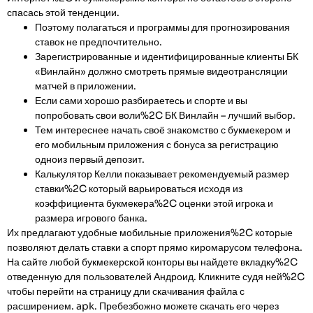
спасась этой тенденции.
Поэтому полагаться и программы для прогнозирования
ставок не предпочтительно.
Зарегистрированные и идентифицированные клиенты БК
«Винлайн» должно смотреть прямые видеотрансляции
матчей в приложении.
Если сами хорошо разбираетесь и спорте и вы
попробовать свои воли%2C БК Винлайн – лучший выбор.
Тем интереснее начать своё знакомство с букмекером и
его мобильным приложения с бонуса за регистрацию
одноиз первый депозит.
Калькулятор Келли показывает рекомендуемый размер
ставки%2C который варьироваться исходя из
коэффициента букмекера%2C оценки этой игрока и
размера игрового банка.
Их предлагают удобные мобильные приложения%2C которые
позволяют делать ставки а спорт прямо киромарусом телефона.
На сайте любой букмекерской конторы вы найдете вкладку%2C
отведенную для пользователей Андроид. Кликните судя ней%2C
чтобы перейти на страницу дли скачивания файла с
расширением. apk. Пребезбожно можете скачать его через