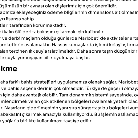
nüşümüzün bir aynası olan dişlerimiz için çok önemlidir.
esabınıza ekleyeceğiniz ödeme bilgilerinin dimensions ait olmas
yrı lisansa sahip.
etleri tarafından korunmaktadır.
 kalın ölü deri tabakasını çıkarmak için kullanılır.
ar ve derbi maçların olduğu günlerde Mariobet’ de aktiviteler arta
eketlerle ovalamaktır. Hassas kumaşlarda işlemi kolaylaştırmak 
alan tercihen ılık suyla ıslatılmalıdır. Daha sonra taşın düzgün b
erle suyla yumuşayan cilt soyulmaya başlar.
Çekme
 daha farklı bahis stratejileri uygulamanıza olanak sağlar. Mar
k ve bahis seçeneklerinin çok olmasıdır. Türkiye’de geçerli olmay
in için daha avantajlı olabilir. Tam donanımlı sistemi sayesinde, oy
lendirmek ve en çok etkilenen bölgeleri ovalamak yeterli olacak
ılır. Nasırların giderilmesinin yanı sıra süngertaşı bu bölgeleri 
abakasını çıkarmak amacıyla kullanılıyordu. Bu işlemin asıl ama
yağlarla birlikte kullanılması tavsiye edilir.