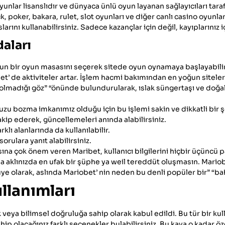
lar lisanslıdır ve dünyaca ünlü oyun layanan sağlayıcıları tara
ck, poker, bakara, rulet, slot oyunları ve diğer canlı casino oyunla
arını kullanabilirsiniz. Sadece kazançlar için değil, kayıplarınız 
daları
bir oyun masasını seçerek sitede oyun oynamaya başlayabilirsin
t’ de aktiviteler artar. İşlem hacmi bakımından en yoğun siteler
olmadığı göz” “önünde bulundurularak, ıslak süngertaşı ve doğal k
 bozma imkanımız olduğu için bu işlemi sakin ve dikkatli bir 
akip ederek, güncellemeleri anında alabilirsiniz.
klı alanlarında da kullanılabilir.
rulara yanıt alabilirsiniz.
sına çok önem veren Maribet, kullanıcı bilgilerini hiçbir üçüncü pa
 aklınızda en ufak bir şüphe ya weil tereddüt oluşmasın. Mariobe
üye olarak, aslında Mariobet’ nin neden bu denli popüler bir” “b
llanımları
veya bilimsel doğruluğa sahip olarak kabul edildi. Bu tür bir kul
p olacağınız farklı seçenekler bulabilirsiniz. Bu kaya o kadar öze