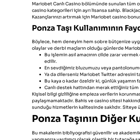
Mariobet Canlı Casino bölümünde sunulan tüm oyun
casino kategorileri için ayrı lisansa sahip. Blackja
Kazançlarınızı artırmak için Mariobet casino bonusl
Ponza Taşı Kullanımının Fay
Böylece, hem deneyim hem sobre bütçenize uygun 
olaylar ve derbi maçların olduğu günlerde Mariobe
Bu işlemin asıl amacının cilde zarar vermek 
edilir.
En sevdiğimiz bluzumuzu veya pantolonumuzu
Ya da dilerseniz Mariobet Twitter adresini t
Bu kaya o kadar özeldir ki, günlük yaşamın far
Canlı destek hattından merak ettiğiniz tüm so
Kişisel bilgi gizliliğine empieza verilerin korunma
paylaşmamaktadır. Bahis ve casino sitesi hakkında
sunduğu hizmetlerin kalitesinde saklıdır. Siteye 
Ponza Taşının Diğer Ku
Bu makalenin bibliyografisi güvenilir ve akademik 
yapmanıza yardımcı olacak plastik bir tutacağa sahi