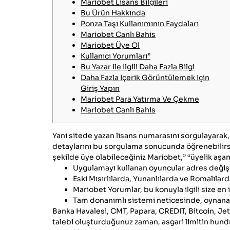
Mariobet Lisans Bilgileri
Bu Ürün Hakkında
Ponza Taşı Kullanımının Faydaları
Mariobet Canlı Bahis
Mariobet Üye Ol
Kullanıcı Yorumları”
Bu Yazar Ile Ilgili Daha Fazla Bilgi
Daha Fazla Içerik Görüntülemek Için
Giriş Yapın
Mariobet Para Yatırma Ve Çekme
Mariobet Canlı Bahis
Yani sitede yazan lisans numarasını sorgulayarak, s
detaylarını bu sorgulama sonucunda öğrenebilirsin
şekilde üye olabileceğiniz Mariobet,” “üyelik aş
Uygulamayı kullanan oyuncular adres değiş
Eski Mısırlılarda, Yunanlılarda ve Romalılar
Mariobet Yorumlar, bu konuyla ilgili size en 
Tam donanımlı sistemi neticesinde, oynanan 
Banka Havalesi, CMT, Papara, CREDIT, Bitcoin, Je
talebi oluşturduğunuz zaman, asgari limitin hun