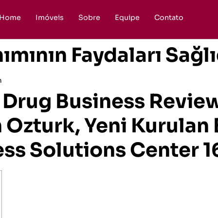
Home
Imóveis
Sobre
Equipe
Contato
ımının Faydaları Sağlı
m
 Drug Business Revie
h Ozturk, Yeni Kurulan
ss Solutions Center 