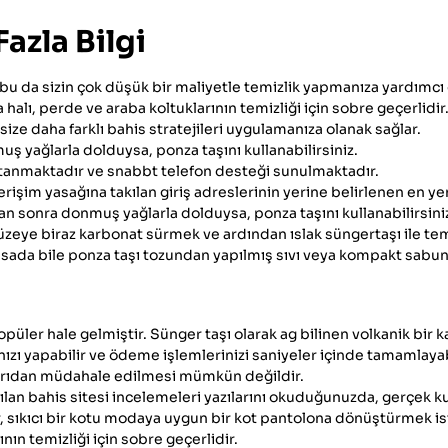
Fazla Bilgi
 da sizin çok düşük bir maliyetle temizlik yapmanıza yardımcı o
 halı, perde ve araba koltuklarının temizliği için sobre geçerlidir
size daha farklı bahis stratejileri uygulamanıza olanak sağlar.
ş yağlarla dolduysa, ponza taşını kullanabilirsiniz.
 atanmaktadır ve snabbt telefon desteği sunulmaktadır.
rişim yasağına takılan giriş adreslerinin yerine belirlenen en ye
tan sonra donmuş yağlarla dolduysa, ponza taşını kullanabilirsiniz.
zeye biraz karbonat sürmek ve ardından ıslak süngertaşı ile temiz
. Piyasada bile ponza taşı tozundan yapılmış sıvı veya kompakt s
püler hale gelmiştir. Sünger taşı olarak ag bilinen volkanik bir k
rınızı yapabilir ve ödeme işlemlerinizi saniyeler içinde tamamlayab
şarıdan müdahale edilmesi mümkün değildir.
lan bahis sitesi incelemeleri yazılarını okuduğunuzda, gerçek ku
 sıkıcı bir kotu modaya uygun bir kot pantolona dönüştürmek isti
ın temizliği için sobre geçerlidir.