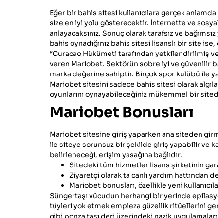
Eğer bir bahis sitesi kullanıcılara gerçek anlamd
size en iyi yolu gösterecektir. İnternette ve s
anlayacaksınız. Sonuç olarak tarafsız ve bağımsız
bahis oynadığınız bahis sitesi lisanslı bir site i
“Curacao Hükümeti tarafından yetkilendirilmiş ve 
veren Mariobet. Sektörün sobre iyi ve güvenilir b
marka değerine sahiptir. Birçok spor kulübü ile y
Mariobet sitesini sadece bahis sitesi olarak algı
oyunlarını oynayabileceğiniz mükemmel bir sitedi
Mariobet Bonusları
Mariobet sitesine giriş yaparken ana siteden girmen
ile siteye sorunsuz bir şekilde giriş yapabilir ve
belirleneceği, erişim yasağına bağlıdır.
Sitedeki tüm hizmetler lisans şirketinin g
Ziyaretçi olarak ta canlı yardım hattından 
Mariobet bonusları, özellikle yeni kullanıcıla
Süngertaşı vücudun herhangi bir yerinde epilasyon
tüyleri yok etmek empieza güzellik ritüellerini g
gibi ponza taşı deri üzerindeki nazik uygulamaları