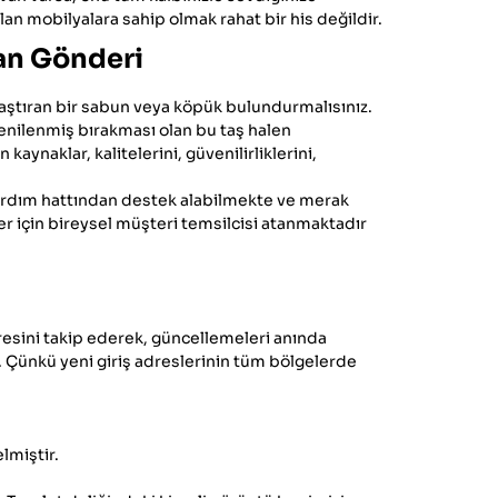
lan mobilyalara sahip olmak rahat bir his değildir.
an Gönderi
laştıran bir sabun veya köpük bulundurmalısınız.
enilenmiş bırakması olan bu taş halen
aynaklar, kalitelerini, güvenilirliklerini,
ı yardım hattından destek alabilmekte ve merak
ler için bireysel müşteri temsilcisi atanmaktadır
dresini takip ederek, güncellemeleri anında
iz. Çünkü yeni giriş adreslerinin tüm bölgelerde
lmiştir.