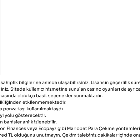
ahiplik bilgilerine anında ulaşabilirsiniz. Lisansın geçerlilik sür
iz. Sitede kullanıcı hizmetine sunulan casino oyunları da ayrıca 
amasında oldukça basit seçenekler sunmaktadır.
ikliğinden etkilenmemektedir.
da ponza taşı kullanılmaktaydı.
iyi yolu gösterecektir.
bahisler anlık izlenebilir.
ton Finances veya Ecopayz gibi Mariobet Para Çekme yöntemleri 
dred TL olduğunu unutmayın. Çekim talebiniz dakikalar içinde o