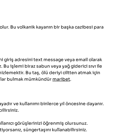
lur. Bu volkanik kayanın bir başka cazibesi para
.
ni giriş adresini text message veya email olarak
 Bu işlemi biraz sabun veya yağ giderici sıvı ile
lemektir. Bu taş, ölü deriyi ciltten atmak için
abunlar bulmak mümkündür
maribet
.
ayadır ve kullanımı binlerce yıl öncesine dayanır.
ilirsiniz.
llanıcı görüşlerinizi öğrenmiş olursunuz.
yorsanız, süngertaşını kullanabilirsiniz.