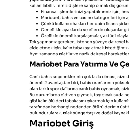
kullanılabilir. Temiz dişlere sahip olmak dış görü
Finansal işlemlerinizi yapabilmeniz için, h
Mariobet, bahis ve casino kategorileri için a
Çünkü kullanıcı hakları her daim lisans şirk
Genellikle ayaklarda ve ellerde oluşanlar gibi
Özellikle önemli karşılaşmalar, aktüel olayl
Tek yapmanız gereken, istenen yüzeye dairesel har
elde etmek için, kalın tabakayı atmak istediğimiz 
Aynı zamanda ıslatılır ve nazik dairesel hareketl
Mariobet Para Yatırma Ve 
Canlı bahis seçeneklerinin çok fazla olması, size
önemli 2 avantajdan biri, bahis oranlarının yükse
olan farklı spor dallarına canlı bahis oynamak, siz
Bu durumlarda eldiven giymek, taşı sıcak suda nem
gibi kalın ölü deri tabakasını çıkarmak için kullan
tarafından herhangi nedenden ötürü derinin üst t
bulundurularak, ıslak süngertaşı ve doğal kaynaklı 
Mariobet Giriş