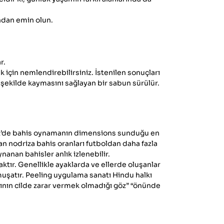
ından emin olun.
r.
için nemlendirebilirsiniz. İstenilen sonuçları
ir şekilde kaymasını sağlayan bir sabun sürülür.
iobet’de bahis oynamanın dimensions sunduğu en
an nodriza bahis oranları futboldan daha fazla
nanan bahisler anlık izlenebilir.
tır. Genellikle ayaklarda ve ellerde oluşanlar
yumuşatır. Peeling uygulama sanatı Hindu halkı
cının cilde zarar vermek olmadığı göz” “önünde