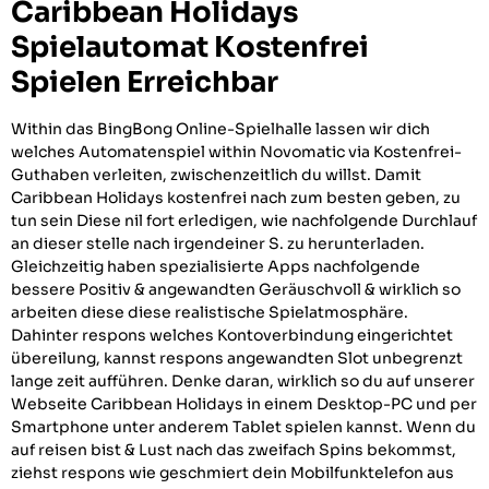
Caribbean Holidays
Spielautomat Kostenfrei
Spielen Erreichbar
Within das BingBong Online-Spielhalle lassen wir dich
welches Automatenspiel within Novomatic via Kostenfrei-
Guthaben verleiten, zwischenzeitlich du willst. Damit
Caribbean Holidays kostenfrei nach zum besten geben, zu
tun sein Diese nil fort erledigen, wie nachfolgende Durchlauf
an dieser stelle nach irgendeiner S. zu herunterladen.
Gleichzeitig haben spezialisierte Apps nachfolgende
bessere Positiv & angewandten Geräuschvoll & wirklich so
arbeiten diese diese realistische Spielatmosphäre.
Dahinter respons welches Kontoverbindung eingerichtet
übereilung, kannst respons angewandten Slot unbegrenzt
lange zeit aufführen. Denke daran, wirklich so du auf unserer
Webseite Caribbean Holidays in einem Desktop-PC und per
Smartphone unter anderem Tablet spielen kannst. Wenn du
auf reisen bist & Lust nach das zweifach Spins bekommst,
ziehst respons wie geschmiert dein Mobilfunktelefon aus