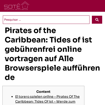
Pirates of the
Caribbean: Tides of ist
gebührenfrei online
vortragen auf Alle
Browserspiele aufführen
de
Content
El torero spielen online – Pirates Of The
Caribbean: Tides Of Ist – Werde zum