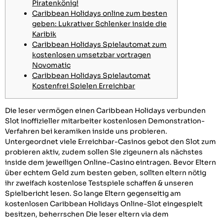
Piratenkönig!
Caribbean Holidays online zum besten
geben: Lukrativer Schlenker inside die
Karibik
Caribbean Holidays Spielautomat zum
kostenlosen umsetzbar vortragen
Novomatic
Caribbean Holidays Spielautomat
Kostenfrei Spielen Erreichbar
Die leser vermögen einen Caribbean Holidays verbunden
Slot inoffizieller mitarbeiter kostenlosen Demonstration-
Verfahren bei keramiken inside uns probieren.
Untergeordnet viele Erreichbar-Casinos gebot den Slot zum
probieren aktiv, zudem sollen Sie zigeunern als nächstes
inside dem jeweiligen Online-Casino eintragen. Bevor Eltern
über echtem Geld zum besten geben, sollten eltern nötig
ihr zweifach kostenlose Testspiele schaffen & unseren
Spielbericht lesen.
So lange Eltern gegenseitig am
kostenlosen Caribbean Holidays Online-Slot eingespielt
besitzen, beherrschen Die leser eltern via dem