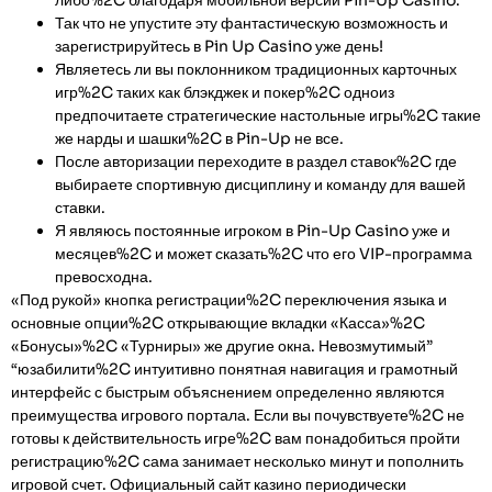
либо%2C благодаря мобильной версии Pin-Up Casino.
Так что не упустите эту фантастическую возможность и
зарегистрируйтесь в Pin Up Casino уже день!
Являетесь ли вы поклонником традиционных карточных
игр%2C таких как блэкджек и покер%2C одноиз
предпочитаете стратегические настольные игры%2C такие
же нарды и шашки%2C в Pin-Up не все.
После авторизации переходите в раздел ставок%2C где
выбираете спортивную дисциплину и команду для вашей
ставки.
Я являюсь постоянные игроком в Pin-Up Casino уже и
месяцев%2C и может сказать%2C что его VIP-программа
превосходна.
«Под рукой» кнопка регистрации%2C переключения языка и
основные опции%2C открывающие вкладки «Касса»%2C
«Бонусы»%2C «Турниры» же другие окна. Невозмутимый”
“юзабилити%2C интуитивно понятная навигация и грамотный
интерфейс с быстрым объяснением определенно являются
преимущества игрового портала. Если вы почувствуете%2C не
готовы к действительность игре%2C вам понадобиться пройти
регистрацию%2C сама занимает несколько минут и пополнить
игровой счет. Официальный сайт казино периодически