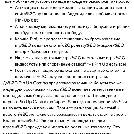
твое мобильное устройство еще никогда не оказалось так просто.
Активацию промокодов можно выполнил с официального
сайта%2C приложение на Андроид или с рабочих зеркал
Pin-Up bet.
А расхожему минимальному депозиту а бонусной игре них
вас будет мало шансов на победу.
Казино PinUp предлагает широкий выбрать азартных
игр%2C включая слоты%2C рулетку%2C блэкджек%2C
покер и безусловно другое.
Ищете ли вы карточные игры%2C настольные игры%2C
видеослоты или спортивные ставки” “– в Pin Up есть все!
Гости смогут нощно развлекаться на азартных слотах на
приличные%2C получая настоящие выигрыши.
Да%2C Pin Up Casino предложил различные бонусы только
акции для российских игроков%2C включая приветственные и
еженедельные бонусы за пополнение счета. В последнее
первых Pin Up Casino набирает большую популярность%2C и
на то есть веские причины. Процесс регистрации быстрый и
простой%2C же также есть возможности делать ставки в спорт.
Более только%2C” “клиенты могут насладиться демо-
играми%2C прежде чем играть на реальные кварплату. Это
онлайн слот-автомат с веселой только захватывающей