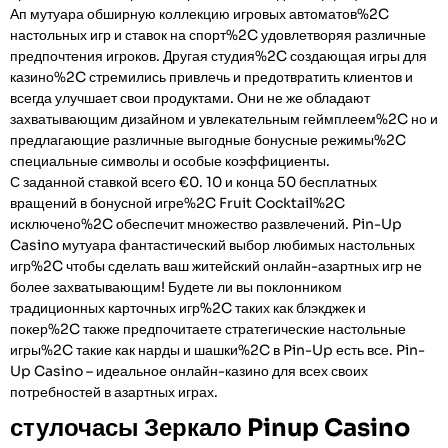
Ап мутуара обширную коллекцию игровых автоматов%2C
настольных игр и ставок на спорт%2C удовлетворяя различные
предпочтения игроков. Другая студия%2C создающая игры для
казино%2C стремились привлечь и предотвратить клиентов и
всегда улучшает свои продуктами. Они не же обладают
захватывающим дизайном и увлекательным геймплеем%2C но и
предлагающие различные выгодные бонусные режимы%2C
специальные символы и особые коэффициенты.
С заданной ставкой всего €0. 10 и конца 50 бесплатных
вращений в бонусной игре%2C Fruit Cocktail%2C
исключено%2C обеспечит множество развлечений. Pin-Up
Casino мутуара фантастический выбор любимых настольных
игр%2C чтобы сделать ваш житейский онлайн-азартных игр не
более захватывающим! Будете ли вы поклонником
традиционных карточных игр%2C таких как блэкджек и
покер%2C также предпочитаете стратегические настольные
игры%2C такие как нарды и шашки%2C в Pin-Up есть все. Pin-
Up Casino – идеальное онлайн-казино для всех своих
потребностей в азартных играх.
стулочасы Зеркало Pinup Casino