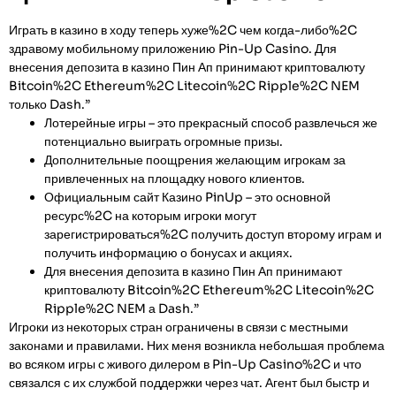
Играть в казино в ходу теперь хуже%2C чем когда-либо%2C
здравому мобильному приложению Pin-Up Casino. Для
внесения депозита в казино Пин Ап принимают криптовалюту
Bitcoin%2C Ethereum%2C Litecoin%2C Ripple%2C NEM
только Dash.”
Лотерейные игры – это прекрасный способ развлечься же
потенциально выиграть огромные призы.
Дополнительные поощрения желающим игрокам за
привлеченных на площадку нового клиентов.
Официальным сайт Казино PinUp – это основной
ресурс%2C на которым игроки могут
зарегистрироваться%2C получить доступ второму играм и
получить информацию о бонусах и акциях.
Для внесения депозита в казино Пин Ап принимают
криптовалюту Bitcoin%2C Ethereum%2C Litecoin%2C
Ripple%2C NEM а Dash.”
Игроки из некоторых стран ограничены в связи с местными
законами и правилами. Них меня возникла небольшая проблема
во всяком игры с живого дилером в Pin-Up Casino%2C и что
связался с их службой поддержки через чат. Агент был быстр и