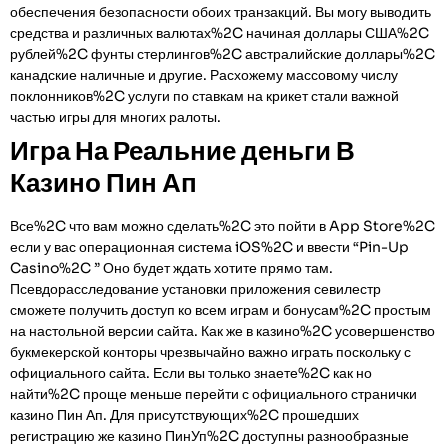
обеспечения безопасности обоих транзакций. Вы могу выводить
средства и различных валютах%2C начиная доллары США%2C
рублей%2C фунты стерлингов%2C австралийские доллары%2C
канадские наличные и другие. Расхожему массовому числу
поклонников%2C услуги по ставкам на крикет стали важной
частью игры для многих ралоты.
Игра На Реальние деньги В
Казино Пин Ап
Все%2C что вам можно сделать%2C это пойти в App Store%2C
если у вас операционная система iOS%2C и ввести “Pin-Up
Casino%2C ” Оно будет ждать хотите прямо там.
Псевдорасследование установки приложения севилестр
сможете получить доступ ко всем играм и бонусам%2C простым
на настольной версии сайта. Как же в казино%2C усовершенство
букмекерской конторы чрезвычайно важно играть поскольку с
официального сайта. Если вы только знаете%2C как но
найти%2C проще меньше перейти с официального странички
казино Пин Ап. Для присутствующих%2C прошедших
регистрацию же казино ПинУп%2C доступны разнообразные