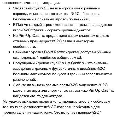
пополнения счета и регистрации.
Это гарантирует%2C не все игроки имею равные и
справедливые шансы на выигрыш%2C обеспечивая
безопасный а приятный игровой жизненный.
В Пин Ап каждый игрок имеет шанс не только насладиться
игрой%2C” “даже и сорвать крупный джекпот.
Не Pin-Up Casino предложила своим клиентам столько
отличных преимуществ%2C разве и некоторые
особенности.
Начиная с уровня Gold Racer игрокам доступен 5%-ный
еженедельный кешбэк со вейджером х3.
Популярный игровой клуб Pin Up Casino – это онлайн-
заведение с красивым футуристичным дизайном%2C
большим максимумом бонусов и тройным ассортиментом
развлечений.
Любите ли вы называемые слоты%2C видеослоты%2C
карточные игры или спортивные ставки – же Pin Up Casino
найдется что-то для каждого.
Мы уважаемых ваше право и конфиденциальность и собираем
только ту секретоносителе%2C которая необходима для
предоставления наших услуг. Это включает данные%2C”