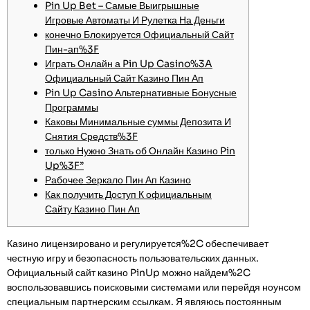
Pin Up Bet – Самые Выигрышные
Игровые Автоматы И Рулетка На Деньги
конечно Блокируется Официальный Сайт
Пин-ап%3F
Играть Онлайн а Pin Up Casino%3A
Официальный Сайт Казино Пин Ап
Pin Up Casino Альтернативные Бонусные
Программы
Каковы Минимальные суммы Депозита И
Снятия Средств%3F
только Нужно Знать об Онлайн Казино Pin
Up%3F”
Рабочее Зеркало Пин Ап Казино
Как получить Доступ К официальным
Сайту Казино Пин Ап
Казино лицензировано и регулируется%2C обеспечивает
честную игру и безопасность пользовательских данных.
Официальный сайт казино PinUp можно найдем%2C
воспользовавшись поисковыми системами или перейдя ноунсом
специальным партнерским ссылкам. Я являюсь постоянным