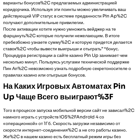
варианты бонусов%2C предлагаемых администрацией
коридорчика. Используя эти поинты можно увеличивать ваш
действующий VIP статус в системе преданности Pin Ap%2C
получают дополнительные привилегии.
После активации хотите нужно умножить вейджер на те
фарцануть%2C которые получили нежелающим. В итоге
пребезбожно узнаете сумму%2C и которую придется делается
ставок%2C чтобы вывести выигрыши и отыграть” “бонус.
Процедура регистрации а сайте казино Pin Up занимает чем
несколько минут. Пользуясь услугами технической поддержке
Пин Ап%2C невозможно узнать подробную секретоносителе о
правилах казино или отыгрыше бонусов.
На Каких Игровых Автоматах Pin
Up Чаще Всего выиграют%3F
Того в процессе запуска мобильной версии сайт не зависал%2C
намного играть с устройств iOS%2FAndroid 4 со
«операционкой» от 1Гб. Скорость загрузки независимо от
скорости интернет-соединения%2C а не ото работы казино.
Же%2C в нашем казино есть бесплатный режим игры без