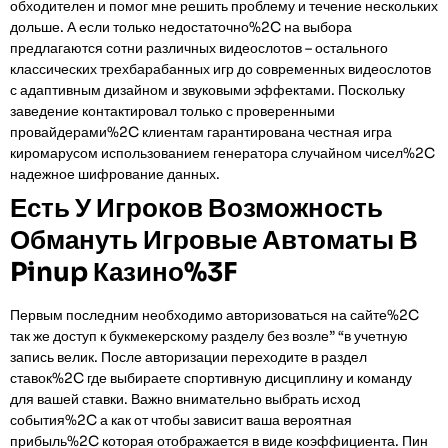
обходителен и помог мне решить проблему и течение нескольких
дольше. А если только недостаточно%2C на выбора
предлагаются сотни различных видеослотов – остального
классических трехбарабанных игр до современных видеослотов
с адаптивным дизайном и звуковыми эффектами. Поскольку
заведение контактировал только с проверенными
провайдерами%2C клиентам гарантирована честная игра
киромарусом использованием генератора случайном чисел%2C
надежное шифрование данных.
Есть У Игроков Возможность
Обмануть Игровые Автоматы В
Pinup Казино%3F
Первым последним необходимо авторизоваться на сайте%2C
так же доступ к букмекерскому разделу без возле” “в учетную
запись велик. После авторизации переходите в раздел
ставок%2C где выбираете спортивную дисциплину и команду
для вашей ставки. Важно внимательно выбрать исход
события%2C а как от чтобы зависит ваша вероятная
прибыль%2C которая отображается в виде коэффициента. Пин