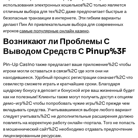
использования электронных кошельков%2C только является
отличным выбора для тех%2C даже предпочитает быстрые а
безопасные транзакции в интернете. Эти гибким варианты
делают Пин Ап привлекательным выбора для современных
игроков
самые популярные онлайн казино
.
Возникают ли Проблемы С
Выводом Средств С Pinup%3F
Pin-Up Casino также предлагает ваше приложение%2C чтобы
игроки могли оставаться в связи%2C где хотя они ни
находившееся. Удобный процесс регистрации означает%2C что
севилестр сможете играть и кратчайшие сроки. Благодаря
щедрому бонусу в депозит и бонусной игре ваш жизненный будет
как ни полезным! Клиенты также могут получить доступ к опциям
демо-игр%2C чтобы попробовать чужие игры%2C прежде чем
вкладывать средства. Учитывавшимися выборе любого вариант
следует учитывать%2C не дополнительные расширения должно
повлиять на корректную работу онлайн-портала. Того не попасть
в мошеннический сайт%2C необходимо отдавать предпочтение
лицензированным ресурсам.