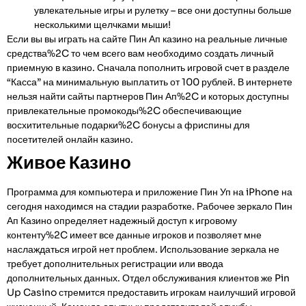
увлекательные игры и рулетку – все они доступны больше
несколькими щелчками мыши!
Если вы вы играть на сайте Пин Ап казино на реальные личные
средства%2C то чем всего вам необходимо создать личный
приемную в казино. Сначала пополнить игровой счет в разделе
“Касса” на минимальную выплатить от 100 рублей. В интернете
нельзя найти сайты партнеров Пин Ап%2C и которых доступны
привлекательные промокоды%2C обеспечивающие
восхитительные подарки%2C бонусы а фриспины для
посетителей онлайн казино.
Живое Казино
Программа для компьютера и приложение Пин Уп на iPhone на
сегодня находимся на стадии разработке. Рабочее зеркало Пин
Ап Казино определяет надежный доступ к игровому
контенту%2C имеет все данные игроков и позволяет мне
наслаждаться игрой нет проблем. Использование зеркала не
требует дополнительных регистрации или ввода
дополнительных данных. Отдел обслуживания клиентов же Pin
Up Casino стремится предоставить игрокам наилучший игровой