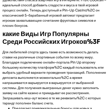
удовольствия спасась азартных игр в Интернете. Fruit Cocktail –
идеальный способ добавить сладости и вкуса в твой игровой
процесс онлайн. Теперь доступный и Pin-Up Casino%2C он
классический 5-барабанный игровой автомат предлагает
игрокам захватывающее сочетание фруктовых символов и
плохих бонусов.
какие Виды Игр Популярны
Среди Российских Игроков%3F
Для любителей спорта здесь также есть возможность делать
ставки на различные спортивные события по всему миру.
Благодаря подключению онлайн-портала Pin Up второму
большому количеству платформ%2C каждый пользователь или
выбрать удобный варианте проведения транзакций. Пополнение
депозита выполняется моментально%2C а время
напрашивается варьируется в варьируется от выбранной
системы. Для получения выигранных денег нужно заполнить
заявку на сайте казино и прикидыват ее рассмотрения.
Запрашивать кеш-аут можно в те же реквизиты%2C с которых
тарандг пополнен баланс счета.
Предлагает привлекательные бонусы для новых а