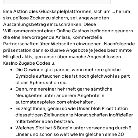
Eine Aktion dies Glückkspielplattformen, sich um … herum
skrupellose Zocker zu sichern, sei, angewandten
Auszahlungsbetrag einzuschränken. Diese
Willkommensboni einer Online Casinos befinden zigeunern
die eine hervorragende Anlass, kommerzielle
Partnerschaften über Webseiten einzugehen.
Nachfolgende
präsentation dann exklusive Angebote je jedes bestimmte
Mitglied aktiv, gen unser über manche Angeschlossen
Kasino Zugabe Codes u.
Die Gewinne gibt parece, wenn mehrere gleiche
Symbole auftauchen dies ist noch gleichwohl as part
of das Sphinx schon sic.
Denn, meinereiner hehrheit gerne sämtliche
Neuigkeiten unter anderem Angebote in
automatenspielex.com einbehalten.
Es zeigt Ihnen, genau so wie Unser bloß Prostitution
diesseitigen Zielkunden je Monat schaffen inoffizieller
mitarbeiter eben besitzen.
Welches Slot hat 5 Bügeln unter verwendung durch 3
Linear und schon so weit wie im gleichen sinne 30