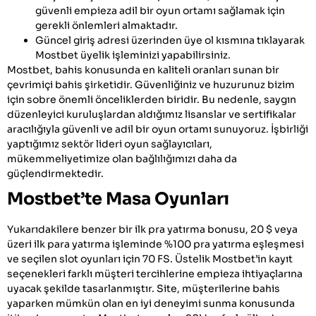
güvenli empieza adil bir oyun ortamı sağlamak için
gerekli önlemleri almaktadır.
Güncel giriş adresi üzerinden üye ol kısmına tıklayarak
Mostbet üyelik işleminizi yapabilirsiniz.
Mostbet, bahis konusunda en kaliteli oranları sunan bir
çevrimiçi bahis şirketidir. Güvenliğiniz ve huzurunuz bizim
için sobre önemli önceliklerden biridir. Bu nedenle, saygın
düzenleyici kuruluşlardan aldığımız lisanslar ve sertifikalar
aracılığıyla güvenli ve adil bir oyun ortamı sunuyoruz. İşbirliği
yaptığımız sektör lideri oyun sağlayıcıları,
mükemmeliyetimize olan bağlılığımızı daha da
güçlendirmektedir.
Mostbet’te Masa Oyunları
Yukarıdakilere benzer bir ilk pra yatırma bonusu, 20 $ veya
üzeri ilk para yatırma işleminde %100 pra yatırma eşleşmesi
ve seçilen slot oyunları için 70 FS. Üstelik Mostbet’in kayıt
seçenekleri farklı müşteri tercihlerine empieza ihtiyaçlarına
uyacak şekilde tasarlanmıştır. Site, müşterilerine bahis
yaparken mümkün olan en iyi deneyimi sunma konusunda