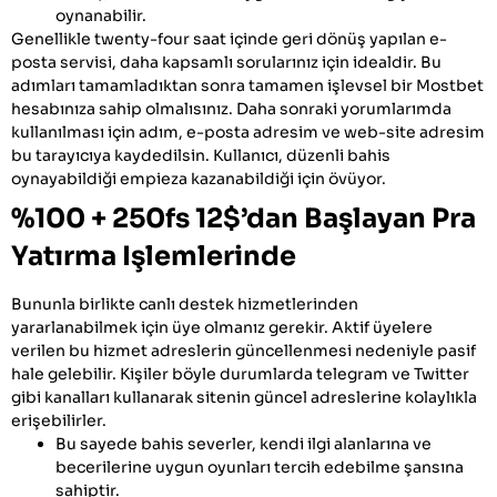
oynanabilir.
Genellikle twenty-four saat içinde geri dönüş yapılan e-
posta servisi, daha kapsamlı sorularınız için idealdir. Bu
adımları tamamladıktan sonra tamamen işlevsel bir Mostbet
hesabınıza sahip olmalısınız. Daha sonraki yorumlarımda
kullanılması için adım, e-posta adresim ve web-site adresim
bu tarayıcıya kaydedilsin. Kullanıcı, düzenli bahis
oynayabildiği empieza kazanabildiği için övüyor.
%100 + 250fs 12$’dan Başlayan Pra
Yatırma Işlemlerinde
Bununla birlikte canlı destek hizmetlerinden
yararlanabilmek için üye olmanız gerekir. Aktif üyelere
verilen bu hizmet adreslerin güncellenmesi nedeniyle pasif
hale gelebilir. Kişiler böyle durumlarda telegram ve Twitter
gibi kanalları kullanarak sitenin güncel adreslerine kolaylıkla
erişebilirler.
Bu sayede bahis severler, kendi ilgi alanlarına ve
becerilerine uygun oyunları tercih edebilme şansına
sahiptir.