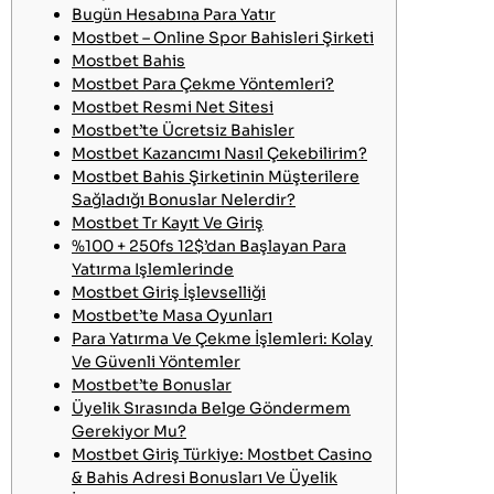
Bugün Hesabına Para Yatır
Mostbet – Online Spor Bahisleri Şirketi
Mostbet Bahis
Mostbet Para Çekme Yöntemleri?
Mostbet Resmi Net Sitesi
Mostbet’te Ücretsiz Bahisler
Mostbet Kazancımı Nasıl Çekebilirim?
Mostbet Bahis Şirketinin Müşterilere
Sağladığı Bonuslar Nelerdir?
Mostbet Tr Kayıt Ve Giriş
%100 + 250fs 12$’dan Başlayan Para
Yatırma Işlemlerinde
Mostbet Giriş İşlevselliği
Mostbet’te Masa Oyunları
Para Yatırma Ve Çekme İşlemleri: Kolay
Ve Güvenli Yöntemler
Mostbet’te Bonuslar
Üyelik Sırasında Belge Göndermem
Gerekiyor Mu?
Mostbet Giriş Türkiye: Mostbet Casino
& Bahis Adresi Bonusları Ve Üyelik