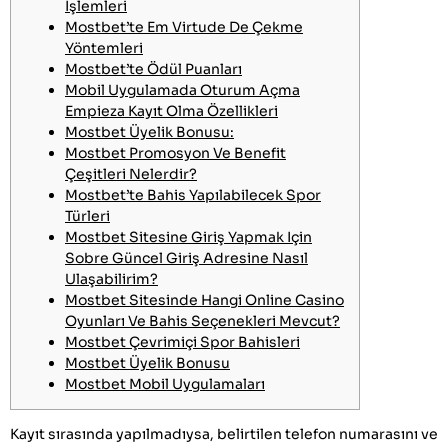
İşlemleri
Mostbet’te Em Virtude De Çekme
Yöntemleri
Mostbet’te Ödül Puanları
Mobil Uygulamada Oturum Açma
Empieza Kayıt Olma Özellikleri
Mostbet Üyelik Bonusu:
Mostbet Promosyon Ve Benefit
Çeşitleri Nelerdir?
Mostbet’te Bahis Yapılabilecek Spor
Türleri
Mostbet Sitesine Giriş Yapmak Için
Sobre Güncel Giriş Adresine Nasıl
Ulaşabilirim?
Mostbet Sitesinde Hangi Online Casino
Oyunları Ve Bahis Seçenekleri Mevcut?
Mostbet Çevrimiçi Spor Bahisleri
Mostbet Üyelik Bonusu
Mostbet Mobil Uygulamaları
Kayıt sırasında yapılmadıysa, belirtilen telefon numarasını ve