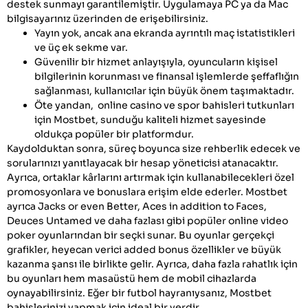
destek sunmayı garantilemiştir. Uygulamaya PC ya da Mac
bilgisayarınız üzerinden de erişebilirsiniz.
Yayın yok, ancak ana ekranda ayrıntılı maç istatistikleri
ve üç ek sekme var.
Güvenilir bir hizmet anlayışıyla, oyuncuların kişisel
bilgilerinin korunması ve finansal işlemlerde şeffaflığın
sağlanması, kullanıcılar için büyük önem taşımaktadır.
Öte yandan, online casino ve spor bahisleri tutkunları
için Mostbet, sunduğu kaliteli hizmet sayesinde
oldukça popüler bir platformdur.
Kaydolduktan sonra, süreç boyunca size rehberlik edecek ve
sorularınızı yanıtlayacak bir hesap yöneticisi atanacaktır.
Ayrıca, ortaklar kârlarını artırmak için kullanabilecekleri özel
promosyonlara ve bonuslara erişim elde ederler. Mostbet
ayrıca Jacks or even Better, Aces in addition to Faces,
Deuces Untamed ve daha fazlası gibi popüler online video
poker oyunlarından bir seçki sunar. Bu oyunlar gerçekçi
grafikler, heyecan verici added bonus özellikler ve büyük
kazanma şansı ile birlikte gelir. Ayrıca, daha fazla rahatlık için
bu oyunları hem masaüstü hem de mobil cihazlarda
oynayabilirsiniz. Eğer bir futbol hayranıysanız, Mostbet
bahislerinizi yapmak için ideal bir yerdir.