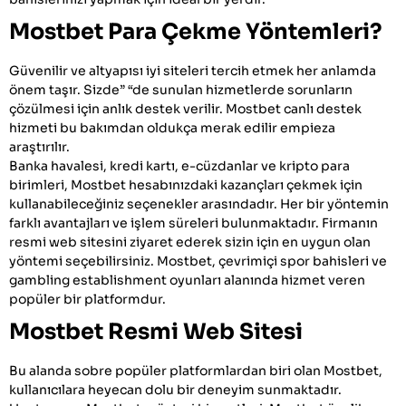
Mostbet Para Çekme Yöntemleri?
Güvenilir ve altyapısı iyi siteleri tercih etmek her anlamda
önem taşır. Sizde” “de sunulan hizmetlerde sorunların
çözülmesi için anlık destek verilir. Mostbet canlı destek
hizmeti bu bakımdan oldukça merak edilir empieza
araştırılır.
Banka havalesi, kredi kartı, e-cüzdanlar ve kripto para
birimleri, Mostbet hesabınızdaki kazançları çekmek için
kullanabileceğiniz seçenekler arasındadır. Her bir yöntemin
farklı avantajları ve işlem süreleri bulunmaktadır. Firmanın
resmi web sitesini ziyaret ederek sizin için en uygun olan
yöntemi seçebilirsiniz. Mostbet, çevrimiçi spor bahisleri ve
gambling establishment oyunları alanında hizmet veren
popüler bir platformdur.
Mostbet Resmi Web Sitesi
Bu alanda sobre popüler platformlardan biri olan Mostbet,
kullanıcılara heyecan dolu bir deneyim sunmaktadır.