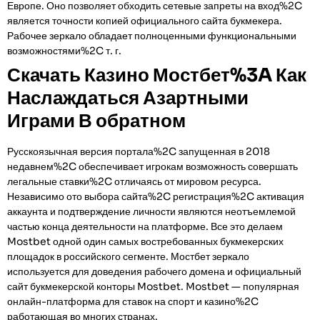
Европе. Оно позволяет обходить сетевые запреты на вход%2C
является точности копией официального сайта букмекера.
Рабочее зеркало обладает полноценными функциональными
возможностями%2C т. г.
Скачать Казино Мостбет%3A Как
Наслаждаться Азартными
Играми В обратном
Русскоязычная версия портала%2C запущенная в 2018
недавнем%2C обеспечивает игрокам возможность совершать
легальные ставки%2C отличаясь от мировом ресурса.
Независимо ото выбора сайта%2C регистрация%2C активация
аккаунта и подтверждение личности являются неотъемлемой
частью конца деятельности на платформе. Все это делаем
Mostbet одной один самых востребованных букмекерских
площадок в российского сегменте. Мостбет зеркало
используется для доведения рабочего домена и официальный
сайт букмекерской конторы Mostbet. Mostbet — популярная
онлайн-платформа для ставок на спорт и казино%2C
работающая во многих странах.