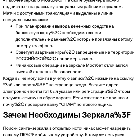
«Рабочее зеркало Mostbet». На сайте букмекера можно
подписаться на рассылку с актуальным рабочим зеркалом.
Матчи с доступными трансляциями выделены а линии
специальным значком.
При планировании вывода денежных средств на
банковскую карту%2C необходимо ввести
дополнительные данные%2C которые привязаны к этому
номеру телефона.
Советует азартные игры%2C запрещенные на территории
РОССИЙСКОЙ%2C например казино.
Финансовые операции на зеркале Мостбет отличаются
высокой степенью безопасности.
Когда вы не могу войти в учетную запись%2C нажмите на ссылку
“Забыли пароль%3F ” на странице входа. Введите адрес
электронной почты тот был указан или регистрации%2C чтобы
получить ссылку на сброс пароля. Если ответное не пришло и
почту%2C проверьте папку “СПАМ” почтового ящика.
Зачем Необходимы Зеркала%3F
Поиски сайта-зеркала в открытых источниках может навредить
вашему ПК%2Fмобильному устройству. К тому же есть риск