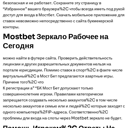
безопасная и не работает. Сохраните эту страницу в
“Избранное” вашего браузера%2C чтобы всегда иметь под рукой
доступ для входа в Мостбет. Скачать мобильное приложение для
ставок невозможно непосредственно с сайта букмекерской
конторы.
Mostbet Зеркало Рабочее на
Сегодня
можно найти в футере сайта. Проверить действительность
лицензии и других разрешительных документов нельзя на
портале юрисдикции. Помимо ставок в спорт%2C в факте числе
виртуальный%2C в Мост Бет предлагаются азартные игры.
Причине того%2C что
К регистрации а” “БК Мост Бет допускают только
совершеннолетние игроки. Правилами категорически
запрещается создавать несколько аккаунтов%2C в том числе
несколько аккаунтов и семью или и людей%2C которые заходят с
одного компьютера%2FIP-адреса. Соответственно%2C
проблемы дли входа на слоты через Mostbet зеркало не будет.