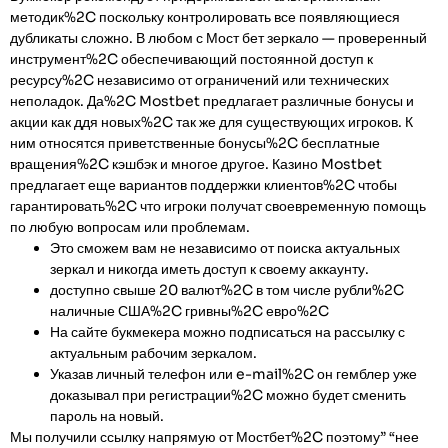
методик%2C поскольку контролировать все появляющиеся
дубликаты сложно. В любом с Мост бет зеркало — проверенный
инструмент%2C обеспечивающий постоянной доступ к
ресурсу%2C независимо от ограничений или технических
неполадок. Да%2C Mostbet предлагает различные бонусы и
акции как ддя новых%2C так же для существующих игроков. К
ним относятся приветственные бонусы%2C бесплатные
вращения%2C кэшбэк и многое другое. Казино Mostbet
предлагает еще вариантов поддержки клиентов%2C чтобы
гарантировать%2C что игроки получат своевременную помощь
по любую вопросам или проблемам.
Это сможем вам не независимо от поиска актуальных
зеркал и никогда иметь доступ к своему аккаунту.
доступно свыше 20 валют%2C в том числе рубли%2C
наличные США%2C гривны%2C евро%2C
На сайте букмекера можно подписаться на рассылку с
актуальным рабочим зеркалом.
Указав личный телефон или e-mail%2C он гемблер уже
доказывал при регистрации%2C можно будет сменить
пароль на новый.
Мы получили ссылку напрямую от Мостбет%2C поэтому” “нее