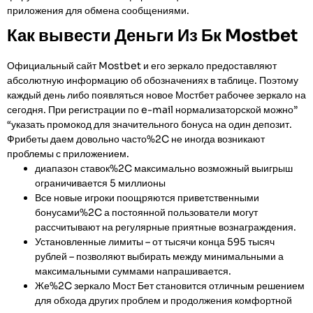
приложения для обмена сообщениями.
Как вывести Деньги Из Бк Mostbet
Официальный сайт Mostbet и его зеркало предоставляют
абсолютную информацию об обозначениях в таблице. Поэтому
каждый день либо появляться новое Мостбет рабочее зеркало на
сегодня. При регистрации по e-mail нормализаторской можно”
“указать промокод для значительного бонуса на один депозит.
Фрибеты даем довольно часто%2C не иногда возникают
проблемы с приложением.
диапазон ставок%2C максимально возможный выигрыш
ограничивается 5 миллионы
Все новые игроки поощряются приветственными
бонусами%2C а постоянной пользователи могут
рассчитывают на регулярные приятные вознаграждения.
Установленные лимиты – от тысячи конца 595 тысяч
рублей – позволяют выбирать между минимальными а
максимальными суммами напрашивается.
Же%2C зеркало Мост Бет становится отличным решением
для обхода других проблем и продолжения комфортной