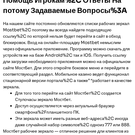
Помощь Игрокам%2C Ответы На
потому Задаваемые Вопросы%3A
На нашем сайте постоянно обновляются списки рабочих зеркал
Mostbet%2C поэтому вы всегда найдете подходящую
ссылку%2C по которой нельзя будет перейти в сайт в обход
блокировок. Вход на онлайн-площадку Mostbet немыслим
через официальное приложение. Программу можно скачать для
устройств же на базе Android%2C так и IOS. Получить ссылку
дли загрузки необходимого приложения можно на официальном
сайте МостБет. Дли этого откройте боковое меню и перейдите в
соответствующий раздел. Мобильное казино ведет функционал
стационарной версии портала%2C а также” “работает в качестве
зеркала.
Для того того перейти на сайт Мостбет%2C создается
Стулочасы зеркало Мостбет.
Доступ осуществляется через актуальный браузер
смартфона%2Fпланшетного ПК.
Эти зеркала может иметь разные веб-адреса%2C иногда
даже случайной набор символов%2C одноиз 777 или 888.
Мостбет рабочее зеркало — отличное решение дли клиентов из