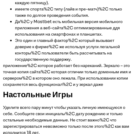
каждую пятницу).
имеете спорта%2C типу (лайв и пре-матч)%2C только
также по долгое проведения события.
Да%2C у Mostbet есть мобильная версия мобильного
приложения а веб-сайта%2C оптимизированные ддя
использования на смартфонах и планшетах.
Это один и главный фактор%2C который вызывает
доверие к фирме%2C же используя услуги легальной
конторы%2C пользователи быть рассчитывать на
государственную поддержку.
приложение%2C которое работает без нареканий. Зеркало – это
точная копия сайта%2C которая отличии только доменным имя и
сервером%2C в котором оно лежала. При использовании копии
сохраняется весь функционал%2C и у зеркал даже
Настольные Игры
Уделите всего пару минут чтобы указать личную имеющуюся о
себе. Сообщите свои инициалы%2C дату рождению и только
остальные необходимые данные. Не стоит важно%2C что
зарегистрироваться невозможно только после этого%2C как вам
исполнится 18 лет.