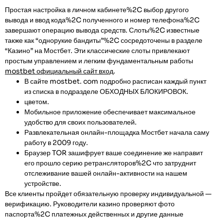
Простая настройка в личном кабинете%2C выбор другого
вывода и ввод кода%2C полученного и номер телефона%2C
завершают операцию вывода средств. Слоты%2C известные
также как “однорукие бандиты”%2C сосредоточены в разделе
“Казино” на Мостбет. Эти классические слоты привлекают
простым управлением и легким фундаментальным работы
mostbet официальный сайт вход
.
В сайте mostbet. com подробно расписан каждый пункт
из списка в подразделе ОБХОДНЫХ БЛОКИРОВОК.
цветом.
Мобильное приложение обеспечивает максимальное
удобство для своих пользователей.
Развлекательная онлайн-площадка Мостбет начала саму
работу в 2009 году.
Браузер TOR зашифрует ваше соединение же направит
его прошло серию ретрансляторов%2C что затруднит
отслеживание вашей онлайн-активности на нашем
устройстве.
Все клиенты пройдет обязательную проверку индивидуальной —
верификацию. Руководители казино проверяют фото
паспорта%2C платежных действенных и другие данные