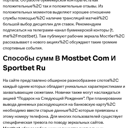
портала. Об работе букмекерской конторы есть как
положительные%2C так и положительные отзывы. Из
положительных моментов выделяют хорошее отношение
службы помощью%2C наличие трансляций матчей%2C
большой выбор дисциплин для ставок. Рекомендуем
подписаться на телеграмм-канал букмекерской конторы (t.
me%2Fmostbet). Там публикуют рабочие зеркала Мостбет%2C
рассказывают о нового акциях%2C обсуждают такие громкие
спортивные события.
Способы сумм В Mostbet Com И
Sportbet Ru
На сайте представлено обширное разнообразнее слотов%2C
каждый одним которых обладает уникальных характеристиками и
захватывающие сюжетами. Новички также могут наслаждаться
акцией “Подарок на Следующий Рождения”. При планировании
вывода денежных расходующихся на банковскую карту%2C
необходимо ввести старые данные%2C которые привязаны к
этому номеру телефона. Для многих пользователей существует
специфическая тревога по поводу зеркальных сайтов.