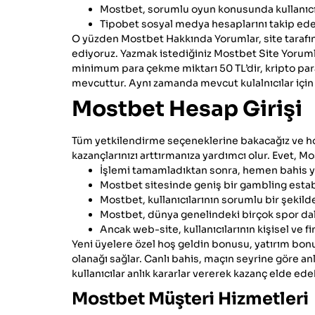
Mostbet, sorumlu oyun konusunda kullanıcıla
Tipobet sosyal medya hesaplarını takip eder
O yüzden Mostbet Hakkında Yorumlar, site tarafın
ediyoruz. Yazmak istediğiniz Mostbet Site Yorumla
minimum para çekme miktarı 50 TL’dir, kripto para
mevcuttur. Aynı zamanda mevcut kulalnıcılar için 
Mostbet Hesap Girişi
Tüm yetkilendirme seçeneklerine bakacağız ve hoşg
kazançlarınızı arttırmanıza yardımcı olur. Evet, Mo
İşlemi tamamladıktan sonra, hemen bahis y
Mostbet sitesinde geniş bir gambling estab
Mostbet, kullanıcılarının sorumlu bir şekild
Mostbet, dünya genelindeki birçok spor da
Ancak web-site, kullanıcılarının kişisel ve fi
Yeni üyelere özel hoş geldin bonusu, yatırım bonu
olanağı sağlar. Canlı bahis, maçın seyrine göre an
kullanıcılar anlık kararlar vererek kazanç elde edeb
Mostbet Müşteri Hizmetleri