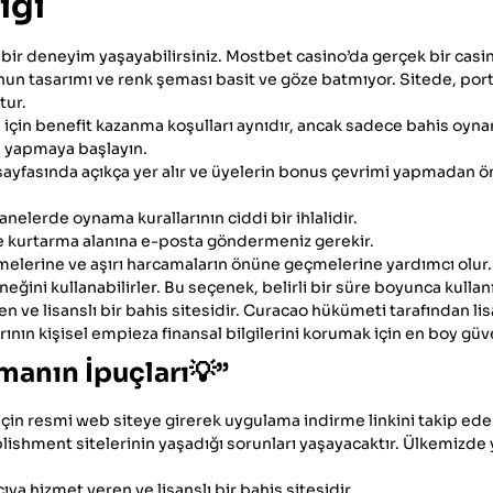
iği
ir deneyim yaşayabilirsiniz. Mostbet casino’da gerçek bir casino
nun tasarımı ve renk şeması basit ve göze batmıyor. Sitede, port
tur.
çin benefit kazanma koşulları aynıdır, ancak sadece bahis oynama
s yapmaya başlayın.
yfasında açıkça yer alır ve üyelerin bonus çevrimi yapmadan önc
lerde oynama kurallarının ciddi bir ihlalidir.
e kurtarma alanına e-posta göndermeniz gerekir.
melerine ve aşırı harcamaların önüne geçmelerine yardımcı olur. Ku
ini kullanabilirler. Bu seçenek, belirli bir süre boyunca kullan
 ve lisanslı bir bahis sitesidir. Curacao hükümeti tarafından lis
rının kişisel empieza finansal bilgilerini korumak için en boy güve
anın İpuçları💡”
çin resmi web siteye girerek uygulama indirme linkini takip ed
tablishment sitelerinin yaşadığı sorunları yaşayacaktır. Ülkemizd
a hizmet veren ve lisanslı bir bahis sitesidir.