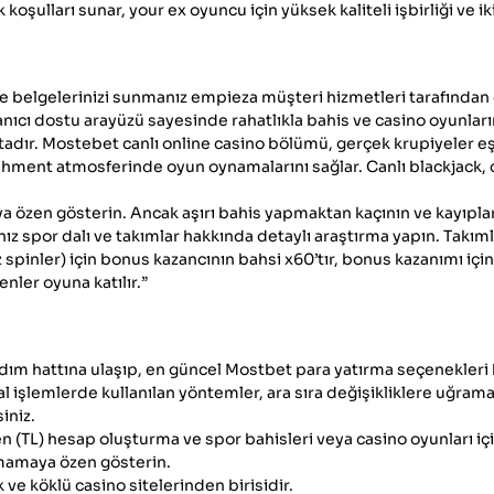
 koşulları sunar, your ex oyuncu için yüksek kaliteli işbirliği ve ik
le belgelerinizi sunmanız empieza müşteri hizmetleri tarafında
nıcı dostu arayüzü sayesinde rahatlıkla bahis ve casino oyunların
ktadır. Mostebet canlı online casino bölümü, gerçek krupiyeler 
ishment atmosferinde oyun oynamalarını sağlar. Canlı blackjack, c
a özen gösterin. Ancak aşırı bahis yapmaktan kaçının ve kayıplar
spor dalı ve takımlar hakkında detaylı araştırma yapın. Takımlar
z spinler) için bonus kazancının bahsi x60’tır, bonus kazanımı içi
nler oyuna katılır.”
m hattına ulaşıp, en güncel Mostbet para yatırma seçenekleri h
sal işlemlerde kullanılan yöntemler, ara sıra değişikliklere uğr
iniz.
en (TL) hesap oluşturma ve spor bahisleri veya casino oyunları i
aşmamaya özen gösterin.
ve köklü casino sitelerinden birisidir.