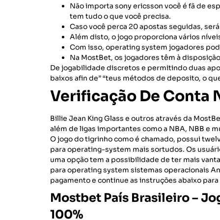
Não importa sony ericsson você é fã de es
tem tudo o que você precisa.
Caso você perca 20 apostas seguidas, será
Além disto, o jogo proporciona vários níve
Com isso, operating system jogadores podem
Na MostBet, os jogadores têm à disposição
De jogabilidade discretos e permitindo duas ap
baixos afin de” “teus métodos de deposito, o que
Verificação De Conta
Billie Jean King Glass e outros através da Mos
além de ligas importantes como a NBA, NBB e mu
O jogo do tigrinho como é chamado, possui twel
para operating-system mais sortudos. Os usuári
uma opção tem a possibilidade de ter mais vant
para operating system sistemas operacionais An
pagamento e continue as instruções abaixo para
Mostbet País Brasileiro – 
100%