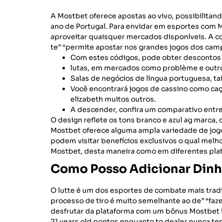
A Mostbet oferece apostas ao vivo, possibilita
ano de Portugal. Para envidar em esportes com M
aproveitar quaisquer mercados disponíveis. A c
te” “permite apostar nos grandes jogos dos ca
Com estes códigos, pode obter descontos em
lutas, em mercados como problème e outr
Salas de negócios de língua portuguesa, tai
Você encontrará jogos de cassino como caça
elizabeth muitos outros.
A descender, confira um comparativo entr
O design reflete os tons branco e azul ag marca
Mostbet oferece alguma ampla variedade de jogo
podem visitar benefícios exclusivos o qual melh
Mostbet, desta maneira como em diferentes plat
Como Posso Adicionar Dinh
O lutte é um dos esportes de combate mais tradic
processo de tiro é muito semelhante ao de” “faz
desfrutar da plataforma com um bônus Mostbet i
21 years old pontos enquanto to dealer nunca te