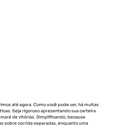
vimos até agora. Como você pode ver, há muitas
ticas. Seja rigoroso apresentando sua carteira
maré de vitórias. Simplificando, because
as sobre corrida separadas, enquanto uma