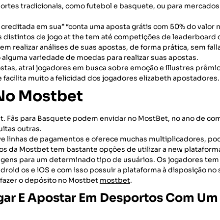
portes tradicionais, como futebol e basquete, ou para mercado
 creditada em sua” “conta uma aposta grátis com 50% do valor 
is distintos de jogo at the tem até competições de leaderboard
 realizar análises de suas apostas, de forma prática, sem fal
 alguma variedade de moedas para realizar suas apostas.
ostas, atrai jogadores em busca sobre emoção e illustres prêm
 facilita muito a felicidad dos jogadores elizabeth apostadores.
 No Mostbet
tBet. Fãs para Basquete podem envidar no MostBet, no ano de c
itas outras.
ve linhas de pagamentos e oferece muchas multiplicadores, po
os da Mostbet tem bastante opções de utilizar a new platafo
agens para um determinado tipo de usuários. Os jogadores tem 
droid os e iOS e com isso possuir a plataforma à disposição n
 fazer o depósito no Mostbet
mostbet
.
Jogar E Apostar Em Desportos Com U