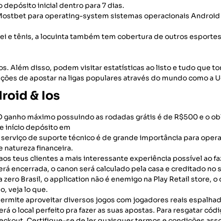
depósito inicial dentro para 7 dias.
ostbet para operating-system sistemas operacionais Android o
lei e tênis, a locuinta também tem cobertura de outros esporte
. Além disso, podem visitar estatísticas ao listo e tudo que t
ções de apostar na ligas populares através do mundo como a 
roid & Ios
 ganho máximo possuindo as rodadas grátis é de R$500 e o obli
de início depósito em
 serviço de suporte técnico é de grande importância para ope
 natureza financeira.
 aos teus clientes a mais interessante experiência possível ao 
rá encerrada, o canon será calculado pela casa e creditado no s
ro Brasil, o application não é enemigo na Play Retail store, o
, veja lo que.
ermite aproveitar diversos jogos com jogadores reais espalha
erá o local perfeito pra fazer as suas apostas. Para resgatar c
eckout. Certifique-se de ler quaisquer termos e condições asso