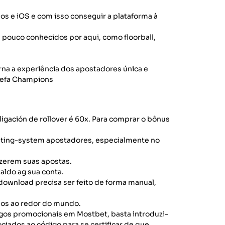
s e iOS e com isso conseguir a plataforma à
s pouco conhecidos por aqui, como floorball,
orna a experiência dos apostadores única e
Uefa Champions
gación de rollover é 60x. Para comprar o bônus
rating-system apostadores, especialmente no
fazerem suas apostas.
aldo ag sua conta.
 download precisa ser feito de forma manual,
dos ao redor do mundo.
ódigos promocionais em Mostbet, basta introduzi-
ciados ao código para se certificar de que