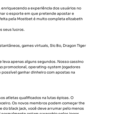
, enriquecendo a experiência dos usuários no
onar o esporte em que pretende apostar e
eita pela Mostbet é muito completa elizabeth
s seus lucros.
stantâneos, games virtuais, Sic Bo, Dragon Tiger
que leva apenas alguns segundos. Nosso cassino
igo promocional, operating-system jogadores
é possível ganhar dinheiro com apostas na
s atletas qualificados na lutas épicas. O
financeiro. Os novos membros podem começar the
e do black jack, você deve arrumar pelo menos
sil normalmente optam parecchio pelos jogos