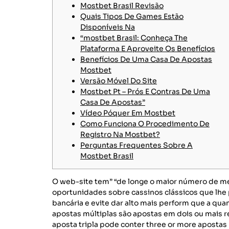
Mostbet Brasil Revisão
Quais Tipos De Games Estão
Disponíveis Na
“mostbet Brasil: Conheça The
Plataforma E Aproveite Os Benefícios
Benefícios De Uma Casa De Apostas
Mostbet
Versão Móvel Do Site
Mostbet Pt – Prós E Contras De Uma
Casa De Apostas”
Vídeo Póquer Em Mostbet
Como Funciona O Procedimento De
Registro Na Mostbet?
Perguntas Frequentes Sobre A
Mostbet Brasil
O web-site tem” “de longe o maior número de me
oportunidades sobre cassinos clássicos que lhe p
bancária e evite dar alto mais perform que a qu
apostas múltiplas são apostas em dois ou mais 
aposta tripla pode conter three or more apost