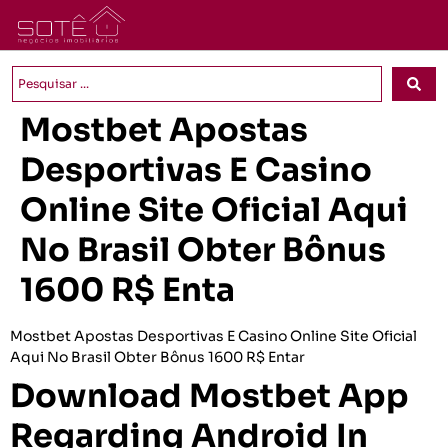
Mostbet Apostas
Desportivas E Casino
Online Site Oficial Aqui
No Brasil Obter Bônus
1600 R$ Enta
Mostbet Apostas Desportivas E Casino Online Site Oficial
Aqui No Brasil Obter Bônus 1600 R$ Entar
Download Mostbet App
Regarding Android In