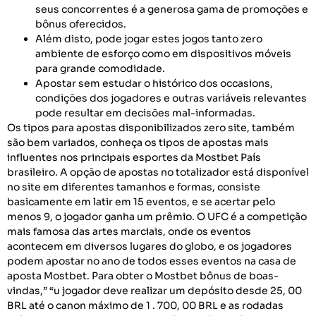
seus concorrentes é a generosa gama de promoções e
bônus oferecidos.
Além disto, pode jogar estes jogos tanto zero
ambiente de esforço como em dispositivos móveis
para grande comodidade.
Apostar sem estudar o histórico dos occasions,
condições dos jogadores e outras variáveis relevantes
pode resultar em decisões mal-informadas.
Os tipos para apostas disponibilizados zero site, também
são bem variados, conheça os tipos de apostas mais
influentes nos principais esportes da Mostbet País
brasileiro. A opção de apostas no totalizador está disponível
no site em diferentes tamanhos e formas, consiste
basicamente em latir em 15 eventos, e se acertar pelo
menos 9, o jogador ganha um prêmio. O UFC é a competição
mais famosa das artes marciais, onde os eventos
acontecem em diversos lugares do globo, e os jogadores
podem apostar no ano de todos esses eventos na casa de
aposta Mostbet. Para obter o Mostbet bônus de boas-
vindas,” “u jogador deve realizar um depósito desde 25, 00
BRL até o canon máximo de 1 . 700, 00 BRL e as rodadas