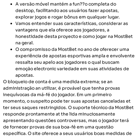
A versão móvel mantém a fun??o completa do
desktop, facilitando aos usuários fazer apostas,
explorar jogos e rogar bônus em qualquer lugar.
Vamos entender suas características, considerar as
vantagens que ela oferece aos jogadores, a
honestidade desta proyecto e como jogar na MostBet
na geral.
O compromisso da MostBet no ano de oferecer uma
experiência de apostas esportivas ampla e envolvente
ressalta seu apelo aos jogadores o qual buscam
emoção electronic variedade em suas atividades de
apostas.
O bloqueio de conta é uma medida extrema; se an
administração an utilizar, é provável que tenha provas
inequívocas da má-fé do jogador. Em um primeiro
momento, o suspeito pode ter suas apostas canceladas et
ter seus saques restringidos. O suporte técnico da MostBet
responde prontamente at the lida minuciosamente
apresentando questões controversas, mas o jogador terá
de fornecer provas de sua boa-fé em uma questão
específica. O site oferece a seus usuários boas medidas de