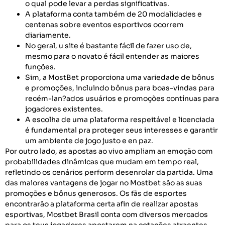
o qual pode levar a perdas significativas.
A plataforma conta também de 20 modalidades e
centenas sobre eventos esportivos ocorrem
diariamente.
No geral, u site é bastante fácil de fazer uso de,
mesmo para o novato é fácil entender as maiores
funções.
Sim, a MostBet proporciona uma variedade de bônus
e promoções, incluindo bônus para boas-vindas para
recém-lan?ados usuários e promoções contínuas para
jogadores existentes.
A escolha de uma plataforma respeitável e licenciada
é fundamental pra proteger seus interesses e garantir
um ambiente de jogo justo e en paz.
Por outro lado, as apostas ao vivo ampliam an emoção com
probabilidades dinâmicas que mudam em tempo real,
refletindo os cenários perform desenrolar da partida. Uma
das maiores vantagens de jogar no Mostbet são as suas
promoções e bônus generosos. Os fãs de esportes
encontrarão a plataforma certa afin de realizar apostas
esportivas, Mostbet Brasil conta com diversos mercados