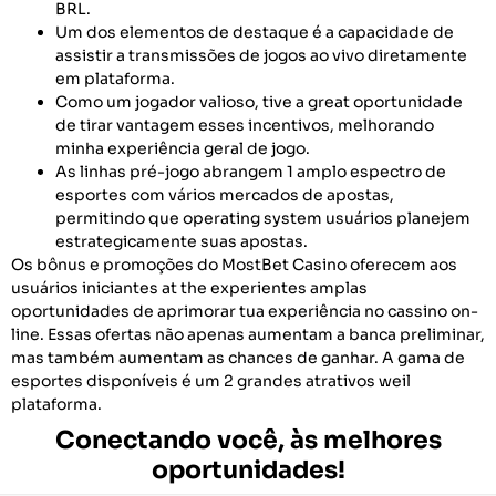
BRL.
Um dos elementos de destaque é a capacidade de
assistir a transmissões de jogos ao vivo diretamente
em plataforma.
Como um jogador valioso, tive a great oportunidade
de tirar vantagem esses incentivos, melhorando
minha experiência geral de jogo.
As linhas pré-jogo abrangem 1 amplo espectro de
esportes com vários mercados de apostas,
permitindo que operating system usuários planejem
estrategicamente suas apostas.
Os bônus e promoções do MostBet Casino oferecem aos
usuários iniciantes at the experientes amplas
oportunidades de aprimorar tua experiência no cassino on-
line. Essas ofertas não apenas aumentam a banca preliminar,
mas também aumentam as chances de ganhar. A gama de
esportes disponíveis é um 2 grandes atrativos weil
plataforma.
Conectando você, às melhores
oportunidades!