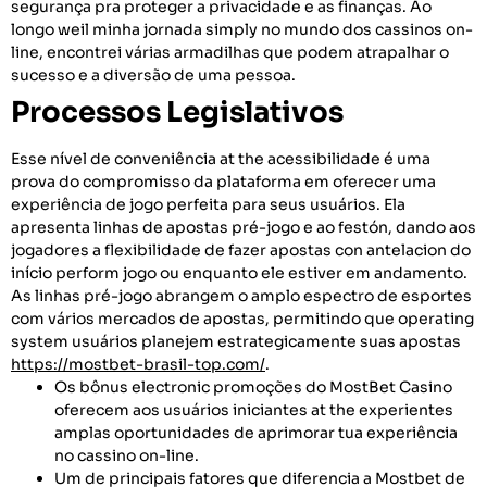
segurança pra proteger a privacidade e as finanças. Ao
longo weil minha jornada simply no mundo dos cassinos on-
line, encontrei várias armadilhas que podem atrapalhar o
sucesso e a diversão de uma pessoa.
Processos Legislativos
Esse nível de conveniência at the acessibilidade é uma
prova do compromisso da plataforma em oferecer uma
experiência de jogo perfeita para seus usuários. Ela
apresenta linhas de apostas pré-jogo e ao festón, dando aos
jogadores a flexibilidade de fazer apostas con antelacion do
início perform jogo ou enquanto ele estiver em andamento.
As linhas pré-jogo abrangem o amplo espectro de esportes
com vários mercados de apostas, permitindo que operating
system usuários planejem estrategicamente suas apostas
https://mostbet-brasil-top.com/
.
Os bônus electronic promoções do MostBet Casino
oferecem aos usuários iniciantes at the experientes
amplas oportunidades de aprimorar tua experiência
no cassino on-line.
Um de principais fatores que diferencia a Mostbet de