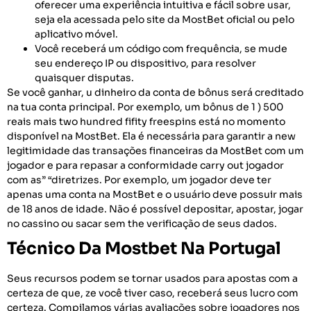
oferecer uma experiência intuitiva e fácil sobre usar,
seja ela acessada pelo site da MostBet oficial ou pelo
aplicativo móvel.
Você receberá um código com frequência, se mude
seu endereço IP ou dispositivo, para resolver
quaisquer disputas.
Se você ganhar, u dinheiro da conta de bônus será creditado
na tua conta principal. Por exemplo, um bônus de 1 ) 500
reais mais two hundred fifity freespins está no momento
disponível na MostBet. Ela é necessária para garantir a new
legitimidade das transações financeiras da MostBet com um
jogador e para repasar a conformidade carry out jogador
com as” “diretrizes. Por exemplo, um jogador deve ter
apenas uma conta na MostBet e o usuário deve possuir mais
de 18 anos de idade. Não é possível depositar, apostar, jogar
no cassino ou sacar sem the verificação de seus dados.
Técnico Da Mostbet Na Portugal
Seus recursos podem se tornar usados para apostas com a
certeza de que, ze você tiver caso, receberá seus lucro com
certeza. Compilamos várias avaliações sobre jogadores nos