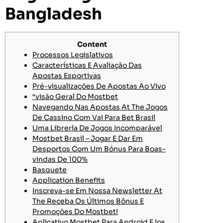
Bangladesh
Content
Processos Legislativos
Características E Avaliação Das
Apostas Esportivas
Pré-visualizações De Apostas Ao Vivo
“visão Geral Do Mostbet
Navegando Nas Apostas At The Jogos
De Cassino Com Vai Para Bet Brasil
Uma Librería De Jogos Incomparável
Mostbet Brasil – Jogar E Dar Em
Desportos Com Um Bónus Para Boas-
vindas De 100%
Basquete
Application Benefits
Inscreva-se Em Nossa Newsletter At
The Receba Os Últimos Bônus E
Promoções Do Mostbet!
Aplicativo Mostbet Para Android E Ios