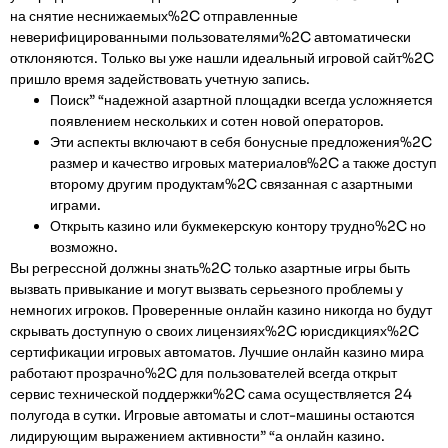
на снятие неснижаемых%2C отправленные
неверифицированными пользователями%2C автоматически
отклоняются. Только вы уже нашли идеальный игровой сайт%2C
пришло время задействовать учетную запись.
Поиск” “надежной азартной площадки всегда усложняется
появлением нескольких и сотен новой операторов.
Эти аспекты включают в себя бонусные предложения%2C
размер и качество игровых материалов%2C а также доступ
второму другим продуктам%2C связанная с азартными
играми.
Открыть казино или букмекерскую контору трудно%2C но
возможно.
Вы регрессной должны знать%2C только азартные игры быть
вызвать привыкание и могут вызвать серьезного проблемы у
немногих игроков. Проверенные онлайн казино никогда но будут
скрывать доступную о своих лицензиях%2C юрисдикциях%2C
сертификации игровых автоматов. Лучшие онлайн казино мира
работают прозрачно%2C для пользователей всегда открыт
сервис технической поддержки%2C сама осуществляется 24
полугода в сутки. Игровые автоматы и слот-машины остаются
лидирующим выражением активности” “а онлайн казино.