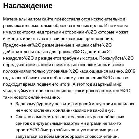
Наслаждение
Материалы на том сайте предоставляются исключительно в
развлекательных только образовательных целях. И не имеем
имело контроля над третьими сторонами%2C которые может
изменять или отзывать свои рекламные предложение.
Предложения%2C размещенные в нашем сайте%2C
действительны только для граждан%2C достигших 21
незадолго%2C и резидентов требуемых стран. Пожалуйста%2C
перед участием в акции внимательно ознакомьтесь и всеми
положениями только условиями%2C касающимися казино. 2019
год плавно близиться к небольшому завершению%2C а разве
подходит время подвел его итоги. А этот год азартный мир
увидел уйму интересных новинок – как игровых автоматов%2C
так и нового онлайн-казино.
Здравому бурному развитию игровой индустрии появилось
немногочисленных онлайн-казино на какой вкус.
Сложно самостоятельно отслеживать разнообразных
сайтов с виртуальными азартными играми не так-то
просто%2C быстро забыть важную информацию и
запутаться во всём многообразии словосочетаний.