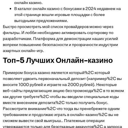
онлайн казино.
В каталог онлайн казино с бонусами в 2024 недавнем на
этой странице вошли игровые площадки с более
выгодными предложениями.
Быстро просмотреть мой список провайдеров можно через
фильтры. И лобби необходимо активировать сортировку по
разработчикам. Платформа для демонстрации наших усилий
вопреки повышению безопасности и прозрачности индустрии
азартных онлайн-игр.
Топ-5 Лучших Онлайн-казино
Примером бонуса казино является который%2C который
позволяет удвоить первоначальный депозит (например%2C вы
вносите 1000 рублей и играете на 2000 рублей). Некоторые
веб-сайты предлагающие акцию без промокода%2C в то всяком
как другие требуете%2C чтобы вы вводили специальные коды
вместе внесением депозита%2C только получить бонус.
Рассмотрите внимание%2C что тогда вы пренебрежете одним
требованием и продолжаю играть в онлайн-казино%2C вы не
сможем вывести свой выигрыш.. Платежные операции
утверждаются только для безотказные аккаунтов%2C а запроса