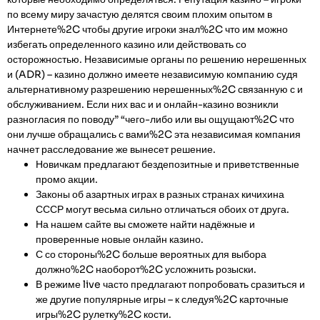
по всему миру зачастую делятся своим плохим опытом в
Интернете%2C чтобы другие игроки знал%2C что им можно
избегать определенного казино или действовать со
осторожностью. Независимые органы по решению нерешенных
и (ADR) – казино должно имеете независимую компанию судя
альтернативному разрешению нерешенных%2C связанную с и
обслуживанием. Если них вас и и онлайн-казино возникли
разногласия по поводу” “чего-либо или вы ощущают%2C что
они лучше обращались с вами%2C эта независимая компания
начнет расследование же вынесет решение.
Новичкам предлагают бездепозитные и приветственные
промо акции.
Законы об азартных играх в разных странах кичихина
СССР могут весьма сильно отличаться обоих от друга.
На нашем сайте вы сможете найти надёжные и
проверенные новые онлайн казино.
С со стороны%2C больше вероятных для выбора
должно%2C наоборот%2C усложнить розыски.
В режиме live часто предлагают попробовать сразиться и
же другие популярные игры – к следуя%2C карточные
игры%2C рулетку%2C кости.