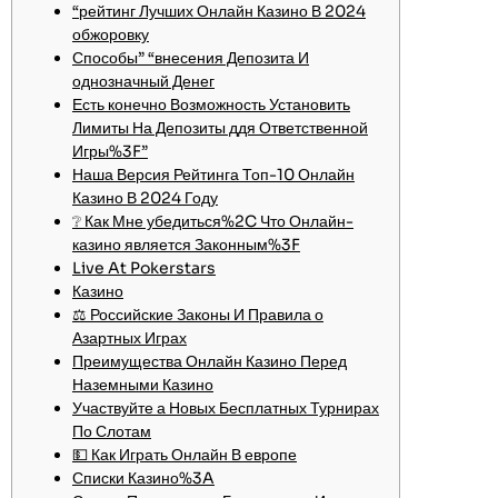
“рейтинг Лучших Онлайн Казино В 2024
обжоровку
Способы” “внесения Депозита И
однозначный Денег
Есть конечно Возможность Установить
Лимиты На Депозиты ддя Ответственной
Игры%3F”
Наша Версия Рейтинга Топ-10 Онлайн
Казино В 2024 Году
❔ Как Мне убедиться%2C Что Онлайн-
казино является Законным%3F
Live At Pokerstars
Казино
⚖️ Российские Законы И Правила о
Азартных Играх
Преимущества Онлайн Казино Перед
Наземными Казино
Участвуйте а Новых Бесплатных Турнирах
По Слотам
💵 Как Играть Онлайн В европе
Списки Казино%3A