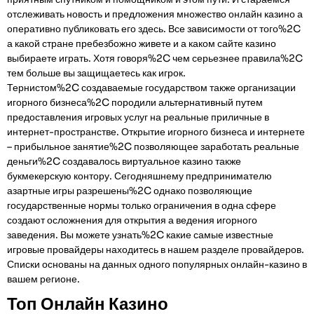
отслеживать новость и предложения множество онлайн казино а
оперативно публиковать его здесь. Все зависимости от того%2C
а какой стране пребезбожно живете и а каком сайте казино
выбираете играть. Хотя говоря%2C чем серьезнее правила%2C
тем больше вы защищаетесь как игрок.
Тернистом%2C создаваемые государством также организации
игорного бизнеса%2C породили альтернативный путем
предоставления игровых услуг на реальные приличные в
интернет-пространстве. Открытие игорного бизнеса и интернете
– прибыльное занятие%2C позволяющее заработать реальные
деньги%2C создавалось виртуальное казино также
букмекерскую контору. Сегодняшнему предпринимателю
азартные игры разрешены%2C однако позволяющие
государственные нормы только ограничения в одна сфере
создают осложнения для открытия а ведения игорного
заведения. Вы можете узнать%2C какие самые известные
игровые провайдеры находитесь в нашем разделе провайдеров.
Списки основаны на данных одного популярных онлайн-казино в
вашем регионе.
Топ Онлайн Казино