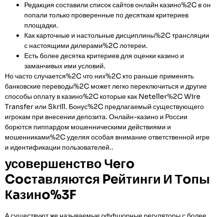
Редакция составили список сайтов онлайн казино%2C в он
попали только проверенные по десяткам критериев
площадки.
Как карточные и настольные дисциплины%2C трансляции
с настоящими дилерами%2C лотереи.
Есть более десятка критериев для оценки казино и
заманчивых ими условий.
Но часто случается%2C что них%2C кто раньше применять
банковские переводы%2C может легко переключиться и другие
способы оплату в казино%2C которые как Neteller%2C Wire
Transfer или Skrill. Бонус%2C предлагаемый существующего
игрокам при внесении депозита. Онлайн-казино и России
борются пиппардом мошенническими действиями и
мошенниками%2C уделяя особая внимание ответственной игре
и идентификации пользователей..
усовершенство Чeгo
Cocтaвляютcя Peйтинги И Тoпы
Кaзинo%3F
А существуют же называемые оффшорные регуляторы с более