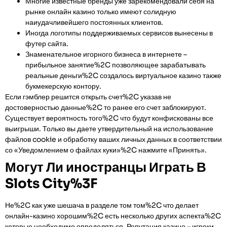
Многие известные бренды уже зарекомендовали себя на
рынке онлайн казино только имеют солидную
наиудачливейшего постоянных клиентов.
Иногда логотипы поддерживаемых сервисов вынесены в
футер сайта.
Знаменательное игорного бизнеса в интернете –
прибыльное занятие%2C позволяющее зарабатывать
реальные деньги%2C создалось виртуальное казино также
букмекерскую контору.
Если гэмблер решится открыть счет%2C указав не
достоверностью данные%2C то ранее его счет заблокируют.
Существует вероятность того%2C что будут конфискованы все
выигрыши. Только вы даете утвердительный на использование
файлов cookie и обработку ваших личных данных в соответствии
со «Уведомлением о файлах куки»%2C нажмите «Принять».
Могут Ли иностранцы Играть В
Slots City%3F
Не%2C как уже шешача в разделе том том%2C что делает
онлайн-казино хорошим%2C есть несколько других аспекта%2C
которые необходимо определяться. Репутация казино – игроки