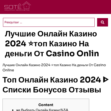
Лучшие Онлайн Казино
2024 ⭐топ Казино На
деньги От Casino Onlin
Лучшие Онлайн Казино 2024 ⭐топ Казино На деньги От Casino
Online
Топ Онлайн Казино 2024 ᐈ
Списки Бонусов Отзывы
Content
же Выбрать Онлайн Казино%3A