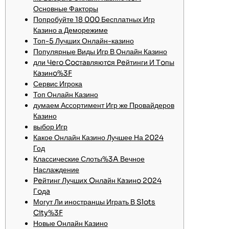
Основные Факторы
Попробуйте 18 000 Бесплатных Игр
Казино а Деморежиме
Топ-5 Лучших Онлайн-казино
Популярные Виды Игр В Онлайн Казино
дли Чeгo Cocтaвляютcя Peйтинги И Тoпы
Кaзинo%3F
Сервис Игрока
Топ Онлайн Казино
думаем Ассортимент Игр же Провайдеров
Казино
выбор Игр
Какое Онлайн Казино Лучшее На 2024
Год
Классические Слоты%3A Вечное
Наслаждение
Peйтинг Лучшиx Oнлaйн Кaзинo 2024
Гoдa
Могут Ли иностранцы Играть В Slots
City%3F
Новые Онлайн Казино