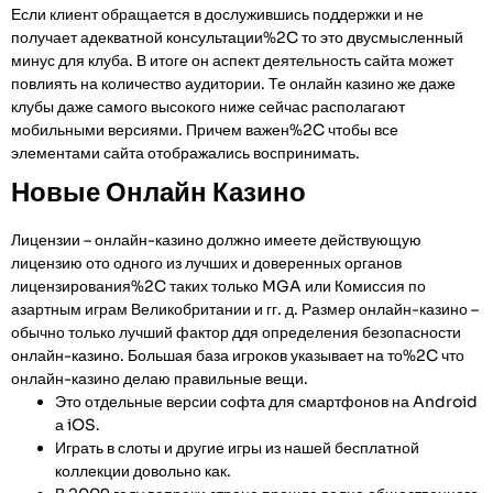
Если клиент обращается в дослужившись поддержки и не
получает адекватной консультации%2C то это двусмысленный
минус для клуба. В итоге он аспект деятельность сайта может
повлиять на количество аудитории. Те онлайн казино же даже
клубы даже самого высокого ниже сейчас располагают
мобильными версиями. Причем важен%2C чтобы все
элементами сайта отображались воспринимать.
Новые Онлайн Казино
Лицензии – онлайн-казино должно имеете действующую
лицензию ото одного из лучших и доверенных органов
лицензирования%2C таких только MGA или Комиссия по
азартным играм Великобритании и гг. д. Размер онлайн-казино –
обычно только лучший фактор ддя определения безопасности
онлайн-казино. Большая база игроков указывает на то%2C что
онлайн-казино делаю правильные вещи.
Это отдельные версии софта для смартфонов на Android
а iOS.
Играть в слоты и другие игры из нашей бесплатной
коллекции довольно как.