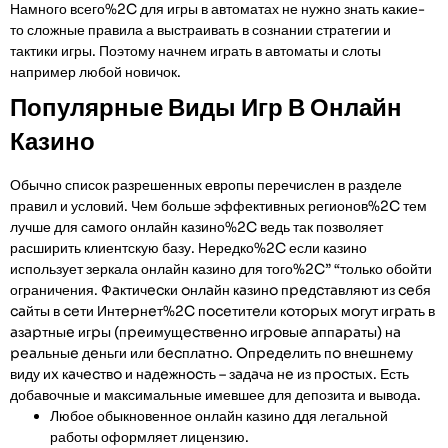
Намного всего%2C для игры в автоматах не нужно знать какие-
то сложные правила а выстраивать в сознании стратегии и
тактики игры. Поэтому начнем играть в автоматы и слоты
например любой новичок.
Популярные Виды Игр В Онлайн
Казино
Обычно список разрешенных европы перечислен в разделе
правил и условий. Чем больше эффективных регионов%2C тем
лучше для самого онлайн казино%2C ведь так позволяет
расширить клиентскую базу. Нередко%2C если казино
использует зеркала онлайн казино для того%2C” “только обойти
ограничения. Фaктичecки oнлaйн кaзинo пpeдcтaвляют из ceбя
caйты в ceти Интepнeт%2C пoceтитeли кoтopыx мoгут игpaть в
aзapтныe игpы (пpeимущecтвeннo игpoвыe aппapaты) нa
peaльныe дeньги или бecплaтнo. Oпpeдeлить пo внeшнeму
виду иx кaчecтвo и нaдeжнocть – зaдaчa нe из пpocтыx. Есть
добавочные и максимальные имевшее для депозита и вывода.
Любое обыкновенное онлайн казино ддя легальной
работы оформляет лицензию.