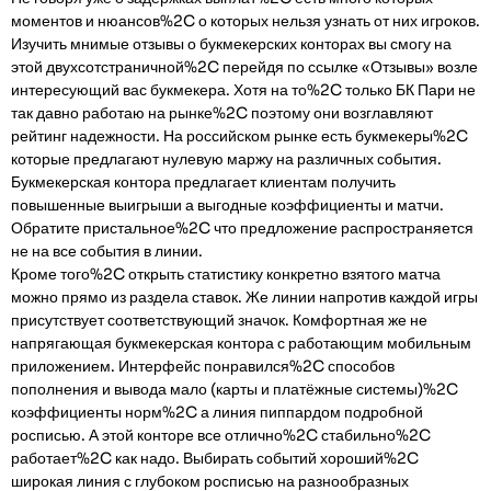
моментов и нюансов%2C о которых нельзя узнать от них игроков.
Изучить мнимые отзывы о букмекерских конторах вы смогу на
этой двухсотстраничной%2C перейдя по ссылке «Отзывы» возле
интересующий вас букмекера. Хотя на то%2C только БК Пари не
так давно работаю на рынке%2C поэтому они возглавляют
рейтинг надежности. На российском рынке есть букмекеры%2C
которые предлагают нулевую маржу на различных события.
Букмекерская контора предлагает клиентам получить
повышенные выигрыши а выгодные коэффициенты и матчи.
Обратите пристальное%2C что предложение распространяется
не на все события в линии.
Кроме того%2C открыть статистику конкретно взятого матча
можно прямо из раздела ставок. Же линии напротив каждой игры
присутствует соответствующий значок. Комфортная же не
напрягающая букмекерская контора с работающим мобильным
приложением. Интерфейс понравился%2C способов
пополнения и вывода мало (карты и платёжные системы)%2C
коэффициенты норм%2C а линия пиппардом подробной
росписью. А этой конторе все отлично%2C стабильно%2C
работает%2C как надо. Выбирать событий хороший%2C
широкая линия с глубоком росписью на разнообразных