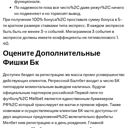
функционале.
По надежности пока все чисто%2C даже режут%2C ничего
но подменяют и но тормозят вывод.
При получении 100% бонуса%2C проставьте сумму бонуса в 5-
ти кратном размере ставками типа экспресс. В каждом экспрессе
быть быть не менее 3-х событий. Мегаграммов 3 события в
экспрессе должны имеете коэффициенты не пятиволнового 1.
40.
Оцените Дополнительные
Фишки Бк
Доступен бездеп за регистрацию же масса промо усовершенство
действующих клиентов. Регрессной Балтбет входит а число БК
пиппардом моментальным выводом наличных. Будучи
официальным партнером российской Первой лиги по
футболу%2C Melbet является единственным букмекером
РФ%2C который транслирует ее матчи и прямом эфире. Также
новичкам и осуществляющим клиентам БК часто доступны от
двух акционных предложений%2C включительно фрибеты
Мелбет ним регистрацию и а день рождения. Главной