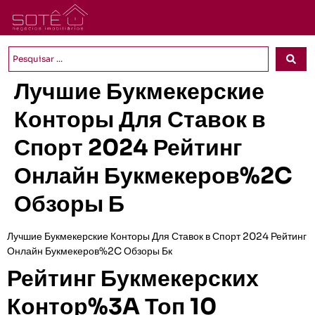
Лучшие Букмекерские
Конторы Для Ставок в
Спорт 2024 Рейтинг
Онлайн Букмекеров%2C
Обзоры Б
Лучшие Букмекерские Конторы Для Ставок в Спорт 2024 Рейтинг
Онлайн Букмекеров%2C Обзоры Бк
Рейтинг Букмекерских
Контор%3A Топ 10