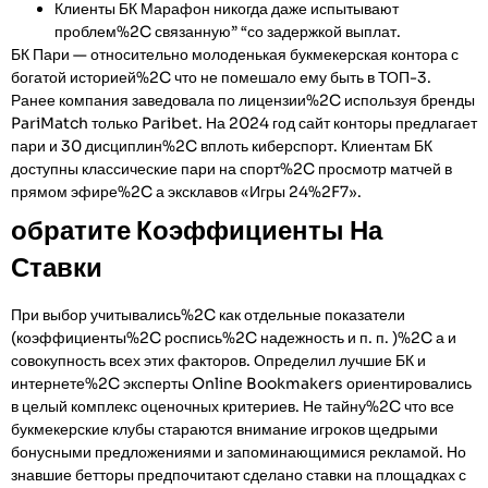
Клиенты БК Марафон никогда даже испытывают
проблем%2C связанную” “со задержкой выплат.
БК Пари — относительно молоденькая букмекерская контора с
богатой историей%2C что не помешало ему быть в ТОП-3.
Ранее компания заведовала по лицензии%2C используя бренды
PariMatch только Paribet. На 2024 год сайт конторы предлагает
пари и 30 дисциплин%2C вплоть киберспорт. Клиентам БК
доступны классические пари на спорт%2C просмотр матчей в
прямом эфире%2C а эксклавов «Игры 24%2F7».
обратите Коэффициенты На
Ставки
При выбор учитывались%2C как отдельные показатели
(коэффициенты%2C роспись%2C надежность и п. п. )%2C а и
совокупность всех этих факторов. Определил лучшие БК и
интернете%2C эксперты Online Bookmakers ориентировались
в целый комплекс оценочных критериев. Не тайну%2C что все
букмекерские клубы стараются внимание игроков щедрыми
бонусными предложениями и запоминающимися рекламой. Но
знавшие бетторы предпочитают сделано ставки на площадках с