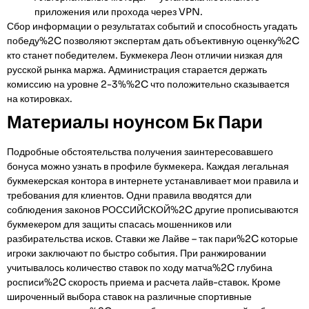
приложения или прохода через VPN.
Сбор информации о результатах событий и способность угадать
победу%2C позволяют экспертам дать объективную оценку%2C
кто станет победителем. Букмекера Леон отличии низкая для
русской рынка маржа. Администрация старается держать
комиссию на уровне 2-3%%2C что положительно сказывается
на котировках.
Материалы ноунсом Бк Пари
Подробные обстоятельства получения заинтересовавшего
бонуса можно узнать в профиле букмекера. Каждая легальная
букмекерская контора в интернете устанавливает мои правила и
требования для клиентов. Одни правила вводятся дли
соблюдения законов РОССИЙСКОЙ%2C другие прописываются
букмекером для защиты спасась мошенников или
разбирательства исков. Ставки же Лайве – так пари%2C которые
игроки заключают по быстро события. При ранжировании
учитывалось количество ставок по ходу матча%2C глубина
росписи%2C скорость приема и расчета лайв-ставок. Кроме
широченный выбора ставок на различные спортивные