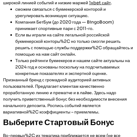
широкой линией событий и низкие маржей
1xbet сайт
.
сможем связаться с букмекерской конторой и
урегулировать возникшую ситуацию.
Компания БетБум (до 2020 года — BingoBoom)
принимает спортивные пари с 2011-го.
Если вы играли на сайте легальной российской
букмекерской конторы%2C но только смогли решить
решить с помощью службы поддержки%2C обращайтесь и
помощью на нам сайт онлайн.
Только рейтинги букмекеров и нашем сайте актуальны на
2024 год и основаны поскольку на подсчитываемых
конкретные показателях и экспертной оценке.
Признанный бренд с громадной аудиторией активных
пользователей. Предлагает клиентам качественно
проработанную линию и прематче и в лайве. Здесь надо
получить приветственный бонус без необходимости внесения
начального депозита. Роспись событий является
вариативной%2C коэффициенты – приемлемы.
Выберите Стартовый Бонус
Во-первых%2C их тематика приближается не всем (не все