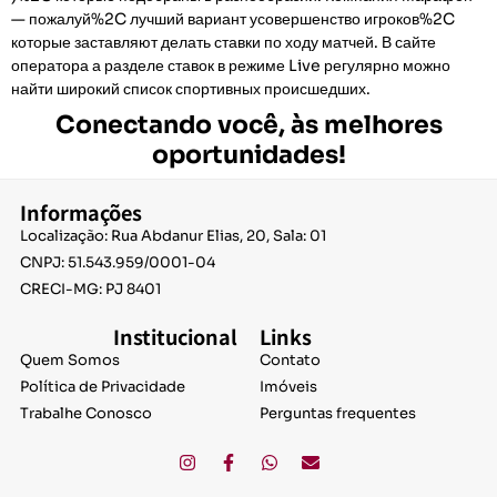
— пожалуй%2C лучший вариант усовершенство игроков%2C
которые заставляют делать ставки по ходу матчей. В сайте
оператора а разделе ставок в режиме Live регулярно можно
найти широкий список спортивных происшедших.
Conectando você, às melhores
oportunidades!
Informações
Localização: Rua Abdanur Elias, 20, Sala: 01
CNPJ: 51.543.959/0001-04
CRECI-MG: PJ 8401
Institucional
Links
Quem Somos
Contato
Política de Privacidade
Imóveis
Trabalhe Conosco
Perguntas frequentes