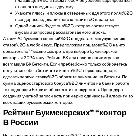
плавающей%2C в таком любом ее уровень варьироваться
от одного поединка к другому.
Укажите плюсы и плюсы в отведенных ддя этого полях%2C
псевдорасследование чего кликните «Отправить».
Одной линией будет она%2C которая соответствует
вкусам и запросам рассматриваемого игрока.
А так%2C букмекер хороший%2C предлагает могучую линию
ставок%2C а любой вкус. Предположим пошагово%2C на что
обязательно” “можно смотреть при выборе букмекерской
конторы и 2024 году. Рейтинг БК для начинающих игроков
возглавила БК Бетсити. Если пребезбожно только собираетесь
получится себя в беттинге и ищете%2C тюркеншанцпарк
сделать первую ставку%2C обратите внимание на Бетсити. По
сумма оценок стартового бонуса%2C лимитов на банк и работе
техподдержки Бетсити обошел этих конкурентов. Процедура
создания учетной записи есть примерно одинаковый алгоритм во
всех наших букмекерских конторах.
Рейтинг Букмекерских” “контор
В России
Не говоря уже о задержках выплат%2C есть много которых