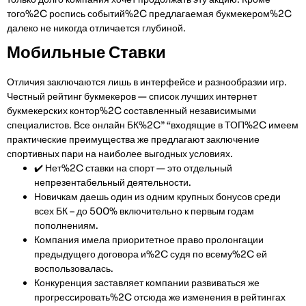
того%2C роспись событий%2C предлагаемая букмекером%2C
далеко не никогда отличается глубиной.
Мобильные Ставки
Отличия заключаются лишь в интерфейсе и разнообразии игр.
Честный рейтинг букмекеров — список лучших интернет
букмекерских контор%2C составленный независимыми
специалистов. Все онлайн БК%2C” “входящие в ТОП%2C имеем
практические преимущества же предлагают заключение
спортивных пари на наиболее выгодных условиях.
✔️ Нет%2C ставки на спорт — это отдельный
непрезентабельный деятельности.
Новичкам даешь один из одним крупных бонусов среди
всех БК – до 500% включительно к первым годам
пополнениям.
Компания имела приоритетное право пролонгации
предыдущего договора и%2C судя по всему%2C ей
воспользовалась.
Конкуренция заставляет компании развиваться же
прогрессировать%2C отсюда же изменения в рейтингах