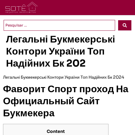
Легальні Букмекерські
Контори України Топ
Надійних Бк 202
Легальні Букмекерські Контори України Топ Надійних Бк 2024
Фаворит Спорт проход На
Официальный Сайт
Букмекера
Content