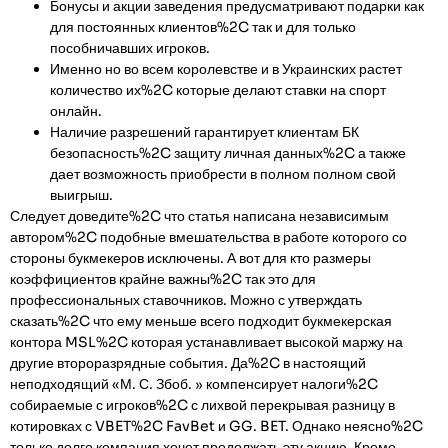
Бонусы и акции заведения предусматривают подарки как
для постоянных клиентов%2C так и для только
пособничавших игроков.
Именно но во всем королевстве и в Украинских растет
количество их%2C которые делают ставки на спорт
онлайн.
Наличие разрешений гарантирует клиентам БК
безопасность%2C защиту личная данных%2C а также
дает возможность приобрести в полном полном свой
выигрыш.
Следует доведите%2C что статья написана независимым
автором%2C подобные вмешательства в работе которого со
стороны букмекеров исключены. А вот для кто размеры
коэффициентов крайне важны%2C так это для
профессиональных ставочников. Можно с утверждать
сказать%2C что ему меньше всего подходит букмекерская
контора MSL%2C которая устанавливает высокой маржу на
другие второразрядные события. Да%2C в настоящий
неподходящий «М. С. Збоб. » компенсирует налоги%2C
собираемые с игроков%2C с лихвой перекрывая разницу в
котировках с VBET%2C FavBet и GG. BET. Однако неясно%2C
только долго компания хочет продолжать эту акцию. Кроме