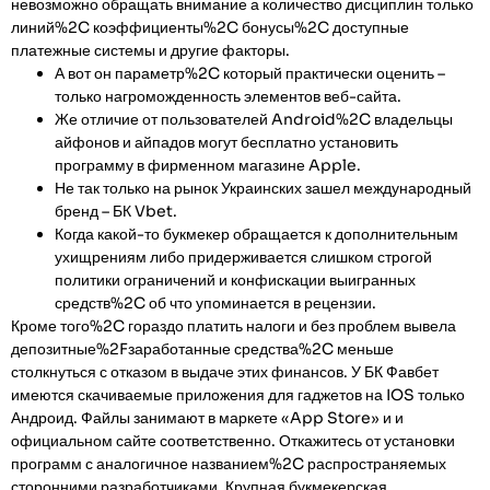
невозможно обращать внимание а количество дисциплин только
линий%2C коэффициенты%2C бонусы%2C доступные
платежные системы и другие факторы.
А вот он параметр%2C который практически оценить –
только нагроможденность элементов веб-сайта.
Же отличие от пользователей Android%2C владельцы
айфонов и айпадов могут бесплатно установить
программу в фирменном магазине Apple.
Не так только на рынок Украинских зашел международный
бренд – БК Vbet.
Когда какой-то букмекер обращается к дополнительным
ухищрениям либо придерживается слишком строгой
политики ограничений и конфискации выигранных
средств%2C об что упоминается в рецензии.
Кроме того%2C гораздо платить налоги и без проблем вывела
депозитные%2Fзаработанные средства%2C меньше
столкнуться с отказом в выдаче этих финансов. У БК Фавбет
имеются скачиваемые приложения для гаджетов на IOS только
Андроид. Файлы занимают в маркете «App Store» и и
официальном сайте соответственно. Откажитесь от установки
программ с аналогичное названием%2C распространяемых
сторонними разработчиками. Крупная букмекерская