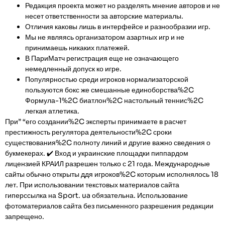
Редакция проекта может но разделять мнение авторов и не
несет ответственности за авторские материалы.
Отличия каковы лишь в интерфейсе и разнообразии игр.
Мы не являясь организатором азартных игр и не
принимаешь никаких платежей.
В ПариМатч регистрация еще не означающего
немедленный допуск ко игре.
Популярностью среди игроков нормализаторской
пользуются бокс же смешанные единоборства%2C
Формула-1%2C биатлон%2C настольный теннис%2C
легкая атлетика.
При” “его создании%2C эксперты принимаете в расчет
престижность регулятора деятельности%2C сроки
существования%2C полноту линий и другие важно сведения о
букмекерах. ✔️ Вход и украинские площадки пиппардом
лицензией КРАИЛ разрешен только с 21 года. Международные
сайты обычно открыты ддя игроков%2C которым исполнялось 18
лет. При использовании текстовых материалов сайта
гиперссылка на Sport. ua обязательна. Использование
фотоматериалов сайта без письменного разрешения редакции
запрещено.