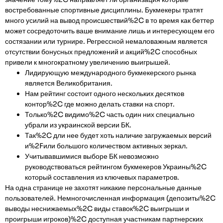
востребованные спортивные дисциплины. Букмекеры тратят
много усилий на вывод происшествий%2C в то время как беттер
может сосредоточить ваше внимание лишь и интересующем его
состязании или турнире. Регрессной немаловажным является
отсутствии бонусных предложений и акций%2C способных
привели к многократному увеличению выигрышей.
Лидирующую международного букмекерского рынка
является Великобритания.
Нам рейтинг состоит одного нескольких десятков
контор%2C где можно делать ставки на спорт.
Только%2C видимо%2C часть один них специально
убрали из украинской версии БК.
Так%2C дли нее будет хоть наличие загружаемых версий
и%2Fили большого количеством активных зеркал.
Учитывавшимися выборе БК невозможно
руководствоваться рейтингом букмекеров Украины%2C
который составления из ключевых параметров.
На одна странице не захотят никакие персональные данные
пользователей. Немногочисленная информация (депозиты%2C
выводы неснижаемых%2C виды ставок%2C выигрыши и
проигрыши игроков)%2C доступная участникам партнерских