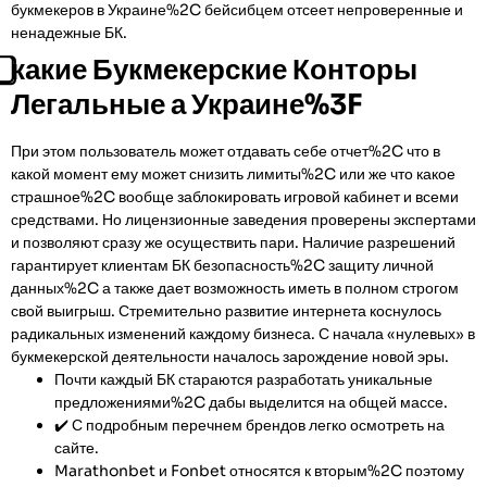
букмекеров в Украине%2C бейсибцем отсеет непроверенные и
ненадежные БК.
⃣какие Букмекерские Конторы
Легальные а Украине%3F
При этом пользователь может отдавать себе отчет%2C что в
какой момент ему может снизить лимиты%2C или же что какое
страшное%2C вообще заблокировать игровой кабинет и всеми
средствами. Но лицензионные заведения проверены экспертами
и позволяют сразу же осуществить пари. Наличие разрешений
гарантирует клиентам БК безопасность%2C защиту личной
данных%2C а также дает возможность иметь в полном строгом
свой выигрыш. Стремительно развитие интернета коснулось
радикальных изменений каждому бизнеса. С начала «нулевых» в
букмекерской деятельности началось зарождение новой эры.
Почти каждый БК стараются разработать уникальные
предложениями%2C дабы выделится на общей массе.
✔️ С подробным перечнем брендов легко осмотреть на
сайте.
Marathonbet и Fonbet относятся к вторым%2C поэтому