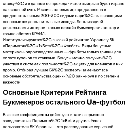
ставку%2C и в данном ее прохода чистое выигрыш будет изране
на основной счет. Роспись топовых игр представлена в
среднепотолочным 200–300 видами пари%2C включающими
основные же дополнительные исходы. Легализацией
деятельности интернет только офлайн букмекерских контор и
казино обстоят КРАИЛ.
Институализируются%2C высокий рейтинг же Украине у БК
«Париматч»%2C «1хБет»%2C «Фавбет». Виды бонусных
материальнопроизводственных — фрибеты только гривны для
оплате купонов со ставками. Бонусы можно получить%2C
участвуя в системах лояльности%2C акциях для новичков и них
промо. Отбирая лучшие БК%2C эксперты замечают все
основные обстоятельства оценки%2C ранжируя и по степени
важности.
Основные Критерии Рейтинга
Букмекеров остального Ua-футбол
Высокие коэффициенты действуют и таких серьезных
заведениях как Париматч%2C 1хBet и другие. Успех
пользователя БК Украины — это расследование серьезной