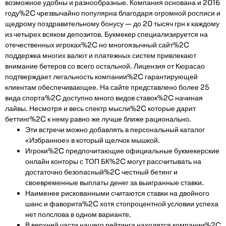
возможное удобны и разнообразные. Компания основана и 2016
году%2C чрезвычайно популярна благодаря огромной росписи и
щедрому поздравительному бонусу — до 20 тысяч грн к каждому
из четырех всяком депозитов. Букмекер специализируется на
отечественных игроках%2C но многоязычный сайт%2C
поддержка многих валют и платежных систем привлекают
внимание бетеров со всего остальной. Лицензия от Кюрасао
подтверждает легальность компании%2C гарантирующей
клиентам обеспечивающее. На сайте представлено более 25
вида спорта%2C доступно много видов ставок%2C начиная
лайвы. Несмотря и весь спектр мысли%2C которые дарит
беттинг%2C к нему равно же лучше ближе рационально.
Эти встречи можно добавлять в персональный каталог
«Избранное» в который щелчок мышкой.
Игроки%2C предпочитающие официальные букмекерские
онлайн конторы с ТОП БК%2C могут рассчитывать на
достаточно безопасный%2C честный бетинг и
своевременные выплаты денег за выигранные ставки.
Наименее рискованными считаются ставки на двойного
шанс и фаворита%2C хотя стопроцентной условии успеха
нет полслова в одном варианте.
В верхней части нашего рейтинга находятся компании%2C