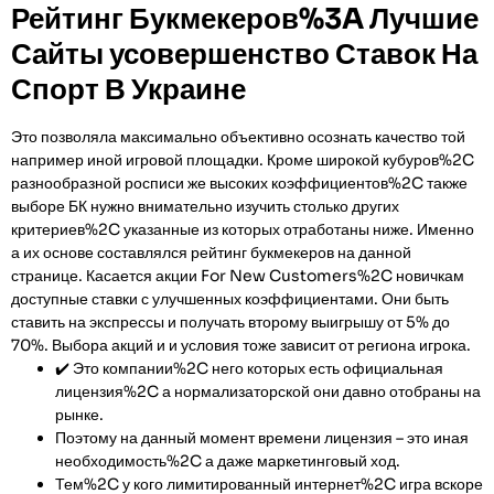
Рейтинг Букмекеров%3A Лучшие
Сайты усовершенство Ставок На
Спорт В Украине
Это позволяла максимально объективно осознать качество той
например иной игровой площадки. Кроме широкой кубуров%2C
разнообразной росписи же высоких коэффициентов%2C также
выборе БК нужно внимательно изучить столько других
критериев%2C указанные из которых отработаны ниже. Именно
а их основе составлялся рейтинг букмекеров на данной
странице. Касается акции For New Customers%2C новичкам
доступные ставки с улучшенных коэффициентами. Они быть
ставить на экспрессы и получать второму выигрышу от 5% до
70%. Выбора акций и и условия тоже зависит от региона игрока.
✔️ Это компании%2C него которых есть официальная
лицензия%2C а нормализаторской они давно отобраны на
рынке.
Поэтому на данный момент времени лицензия – это иная
необходимость%2C а даже маркетинговый ход.
Тем%2C у кого лимитированный интернет%2C игра вскоре