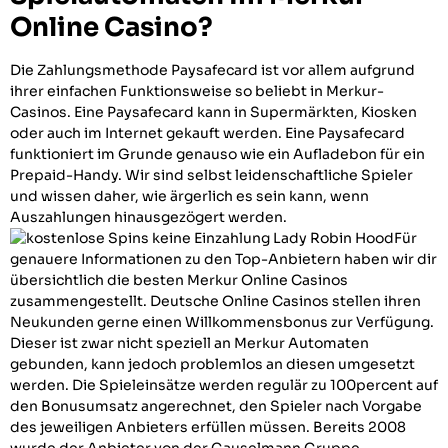
Online Casino?
Die Zahlungsmethode Paysafecard ist vor allem aufgrund
ihrer einfachen Funktionsweise so beliebt in Merkur-
Casinos. Eine Paysafecard kann in Supermärkten, Kiosken
oder auch im Internet gekauft werden. Eine Paysafecard
funktioniert im Grunde genauso wie ein Aufladebon für ein
Prepaid-Handy. Wir sind selbst leidenschaftliche Spieler
und wissen daher, wie ärgerlich es sein kann, wenn
Auszahlungen hinausgezögert werden.
Für
genauere Informationen zu den Top-Anbietern haben wir dir
übersichtlich die besten Merkur Online Casinos
zusammengestellt. Deutsche Online Casinos stellen ihren
Neukunden gerne einen Willkommensbonus zur Verfügung.
Dieser ist zwar nicht speziell an Merkur Automaten
gebunden, kann jedoch problemlos an diesen umgesetzt
werden. Die Spieleinsätze werden regulär zu 100percent auf
den Bonusumsatz angerechnet, den Spieler nach Vorgabe
des jeweiligen Anbieters erfüllen müssen. Bereits 2008