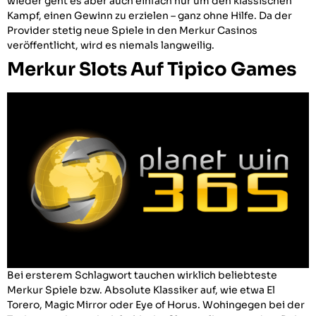
wieder geht es aber auch einfach nur um den klassischen
Kampf, einen Gewinn zu erzielen – ganz ohne Hilfe. Da der
Provider stetig neue Spiele in den Merkur Casinos
veröffentlicht, wird es niemals langweilig.
Merkur Slots Auf Tipico Games
Bei ersterem Schlagwort tauchen wirklich beliebteste
Merkur Spiele bzw. Absolute Klassiker auf, wie etwa El
Torero, Magic Mirror oder Eye of Horus. Wohingegen bei der