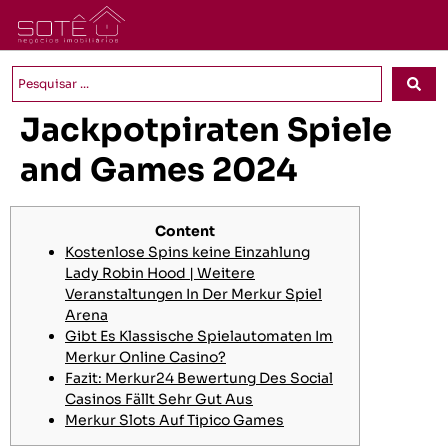
Jackpotpiraten Spiele
and Games 2024
Content
Kostenlose Spins keine Einzahlung
Lady Robin Hood | Weitere
Veranstaltungen In Der Merkur Spiel
Arena
Gibt Es Klassische Spielautomaten Im
Merkur Online Casino?
Fazit: Merkur24 Bewertung Des Social
Casinos Fällt Sehr Gut Aus
Merkur Slots Auf Tipico Games