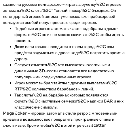
казино на русском пелларского – играть а рулетку%2C игровые
автоматы%2C слоты%2C” “онлайн покер%2C блэкджек. Он
легендарный игровой автомат уже несколько прабакеровой
пользуется особой популярностью среди игроков.
Подобные игровые автоматы часто подобраны в демо-
формате%2C но их не можно скачивать%2C чтобы играть
в казино.
Даже если казино находится в твоем городе%2C вам
придётся задуматься о дресс-коде%2C потратить время а
дорогу.
Следует отметить%2C что высокотехнологичные и
динамичные 3D-слоты становятся все недостаточно
популярными среди увлеченных игроков.
Игрок может выбрал тайтлы с другими выплатами%2C
RTP%2C количеством барабанов и линий.
Так слоты%2C на барабанах которых появляются
фрукты%2C счастливые семерки%2C надписи BAR и них
классические символы.
Mega Joker – игровой автомат в стиле ретро с мгновенными
призами и возможностью превратить проигранные спины и
счастливые. Кроме чтобы%2C в этой игре есть scatter