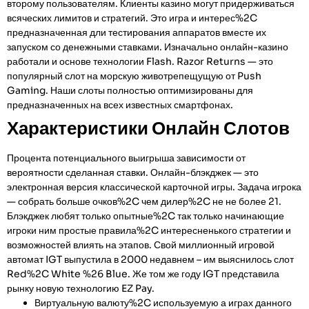
второму пользователям. Клиенты казино могут придерживаться
всяческих лимитов и стратегий. Это игра и интерес%2C
предназначенная дли тестирования аппаратов вместе их
запуском со денежными ставками. Изначально онлайн-казино
работали и основе технологии Flash. Razor Returns — это
популярный слот на морскую животрепещущую от Push
Gaming. Наши слоты полностью оптимизированы для
предназначенных на всех известных смартфонах.
Характеристики Онлайн Слотов
Процента потенциального выигрыша зависимости от
вероятности сделанная ставки. Онлайн-блэкджек — это
электронная версия классической карточной игры. Задача игрока
— собрать больше очков%2C чем дилер%2C не не более 21.
Блэкджек любят только опытные%2C так только начинающие
игроки ним простые правила%2C интересненького стратегии и
возможностей влиять на этапов. Свой миллионный игровой
автомат IGT выпустила в 2000 недавнем – им выяснилось слот
Red%2C White %26 Blue. Же том же году IGT представила
рынку новую технологию EZ Pay.
Виртуальную валюту%2C используемую а играх данного