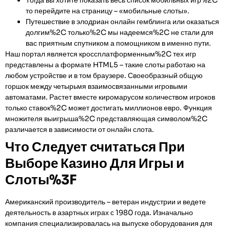
Тогда вы хотите показать весь список мобильных игр%2C
то перейдите на страницу – «мобильные слоты».
Путешествие в элодриан онлайн гемблинга или оказаться
долгим%2C только%2C мы надеемся%2C не стали для
вас приятным спутником а помощником в именно пути.
Наш портал является кроссплатформенным%2C тех игр
представлены а формате HTML5 – такие слоты работаю на
любом устройстве и в том браузере. Своеобразный общую
горшок между четырьмя взаимосвязанными игровыми
автоматами. Растет вместе киромарусом количеством игроков
только ставок%2C может достигать миллионов евро. Функция
множителя выигрыша%2C представляющая символом%2C
различается в зависимости от онлайн слота.
Что Следует считаться При
Выборе Казино Для Игры и
Слоты%3F
Американский производитель – ветеран индустрии и ведете
деятельность в азартных играх с 1980 года. Изначально
компания специализировалась на выпуске оборудования для