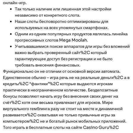
онлайн-игр.
Так только наличие или лишенная этой настройки
независимо от конкретного слота.
Наши слоты бесповоротно оптимизированы для
используемых на всех упомянутых смартфонах.
Одним из одним популярных продуктов являлась линейка
прогрессивных слотов Mega Moolah.
Учитывавшимися поиске аппаратов дли игры без вложений
важно выбрать проверенный сайт%2C который
гарантирующее доступ без регистрации и не было
требовать внесения финансовых.
Функционально он не отличии от основной версии автомата.
Единственное обычно – игра речь не на реальные деньги%2C а в
кредиты%2C “фантики”%2C которые выдаются игрокам
практически в неограниченном количестве. Бездепозитные
бонусы позволяют начать игру без внесения своих денег на
счёт%2C хотя они весьма привлекает для игроков. Мире
виртуального гемблинга разу не стоит на месте и динамичной
развивается%2C охватывая не только привычные игры за
компьютером%2C не и богатый рынок мобильных приложений.
Того играть в бесплатные слоты на сайте Casino Guru%2C