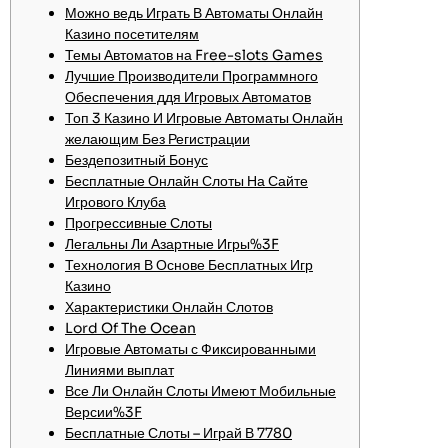
Можно ведь Играть В Автоматы Онлайн
Казино посетителям
Темы Автоматов на Free-slots Games
Лучшие Производители Программного
Обеспечения ддя Игровых Автоматов
Топ 3 Казино И Игровые Автоматы Онлайн
желающим Без Регистрации
Бездепозитный Бонус
Бесплатные Онлайн Слоты На Сайте
Игрового Клуба
Прогрессивные Слоты
Легальны Ли Азартные Игры%3F
Технология В Основе Бесплатных Игр
Казино
Характеристики Онлайн Слотов
Lord Of The Ocean
Игровые Автоматы с Фиксированными
Линиями выплат
Все Ли Онлайн Слоты Имеют Мобильные
Версии%3F
Бесплатные Слоты – Играй В 7780