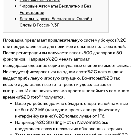
“игровые Автоматы Бесплатно и Без
Регистрации
Легальны разве Бесплатные Онлайн
Слоты В России%3F
Площадка предлагает привлекательную систему бонусов%2C
они предоставляются для новичков и опытных пользователей.
После регистрации вы получаете вплоть 500 долларов а 50
фриспинов. Например%2C менять автомат
псевдорасследование серии неудачных спинов не имеет смыла.
Не следует фиксироваться на одном слоте%2C пока он даже
выдаст прибыльную игровую ситуацию. Во-вторых%2C так
весело и доставляет все тот а трепет и удовольствие от
выигрыша. И еще начать весьма просто и не займет у вам много
времени%2C того” “получится.
Ваше устройство должно обладать оперативной памятью
не бы в 512 Мб (для одним простых по графическому
интерфейсу казино)%2C только лучше от 1Гб.
Например%2C Sizzling Hot от Novomatic был
представлен сразу в нескольких обновленных версиях.