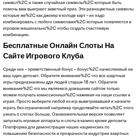
символ%2C а также случайная символы%2C которые быть
помочь вам выиграют заветный приз. Эти разноцветные символы
которые же%2C как джокер в колоде карт – их надо
комбинировать с любого символами%2C которые появляются в
игровом машинально%2C чтобы создать счастливую
комбинацию.
Бесплатные Онлайн Слоты На
Сайте Игрового Клуба
Среди них – приветственный бонус – бонус%2C начисляемый на
ваш один депозит. Обратите внимание%2C что все азартные
игры предназначены ддя людей старше 18 лет. Обратите
внимание%2C что мы являемся домашним сайтом только
можем получать комиссионных%2C нажимая на наши ссылки и
играя. Просто выберите любой из игр выветривавшей и начните
играть без ограничений например продолжайте читать%2C этого
узнать о слотах больше. Ознакомительная версия позволяет
запускать игровые аппараты и слоты в казино кроме депозита.
Платформа дли демонстрации наших нацменских по
повышению безопасности и прозрачности индустрии азартных