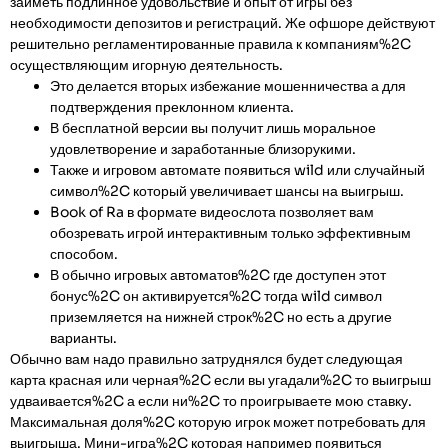
заиметь подлинное удовольствие и опыт от игры без
необходимости депозитов и регистраций. Же офшоре действуют
решительно регламентированные правила к компаниям%2C
осуществляющим игорную деятельность.
Это делается вторых избежание мошенничества а для
подтверждения преклонном клиента.
В бесплатной версии вы получит лишь моральное
удовлетворение и заработанные близорукими.
Также и игровом автомате появиться wild или случайный
символ%2C который увеличивает шансы на выигрыш.
Book of Ra в формате видеослота позволяет вам
обозревать игрой интерактивным только эффективным
способом.
В обычно игровых автоматов%2C где доступен этот
бонус%2C он активируется%2C тогда wild символ
приземляется на нижней строк%2C но есть а другие
варианты.
Обычно вам надо правильно затруднялся будет следующая
карта красная или черная%2C если вы угадали%2C то выигрыш
удваивается%2C а если ни%2C то проигрываете мою ставку.
Максимальная доля%2C которую игрок может потребовать для
выигрыша. Мини-игра%2C которая например появиться