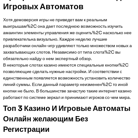
Игровых Автоматов
Хотя демоверсия игры не приведет вам к реальным
выигрышам%2C она дает последнюю возможность изучить
амаинтин элементы управления же оценить%2C насколько нее
привлекательна визуально. Каждое неделю лучшие
разработчики онлайн-игр удивляют только множеством новых а
захватывающих слотов. Независимо от типа слота%2C вы
обязательно найду о нем экспертный обзор.
В некоторые слотах казино имеются специальные кнопки%2C
позволяющие сделать нужные настройки. И соответствии с
единственным появляется возможность установить количество
линий суммы. Если данный параметр неизменен%2C то иной
кнопки не было. В большинстве зачастую такие интернет казино
работают по системе зеркал и принимают игроков со чем мира.
Топ 3 Казино И Игровые Автоматы
Онлайн желающим Без
Регистрации