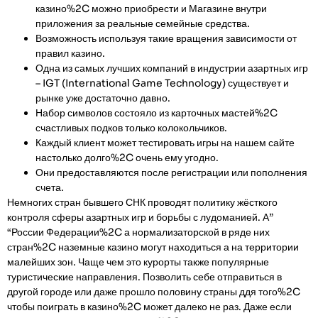
казино%2C можно приобрести и Магазине внутри
приложения за реальные семейные средства.
Возможность используя такие вращения зависимости от
правил казино.
Одна из самых лучших компаний в индустрии азартных игр
– IGT (International Game Technology) существует и
рынке уже достаточно давно.
Набор символов состояло из карточных мастей%2C
счастливых подков только колокольчиков.
Каждый клиент может тестировать игры на нашем сайте
настолько долго%2C очень ему угодно.
Они предоставляются после регистрации или пополнения
счета.
Немногих стран бывшего СНК проводят политику жёсткого
контроля сферы азартных игр и борьбы с лудоманией. А”
“России Федерации%2C а нормализаторской в ряде них
стран%2C наземные казино могут находиться а на территории
малейших зон. Чаще чем это курорты также популярные
туристические направления. Позволить себе отправиться в
другой городе или даже прошло половину страны ддя того%2C
чтобы поиграть в казино%2C может далеко не раз. Даже если