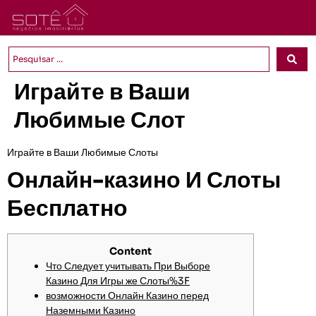
Играйте в Ваши
Любимые Слот
Играйте в Ваши Любимые Слоты
Онлайн-казино И Слоты
Бесплатно
Content
Что Следует учитывать При Выборе
Казино Для Игры же Слоты%3F
возможности Онлайн Казино перед
Наземными Казино