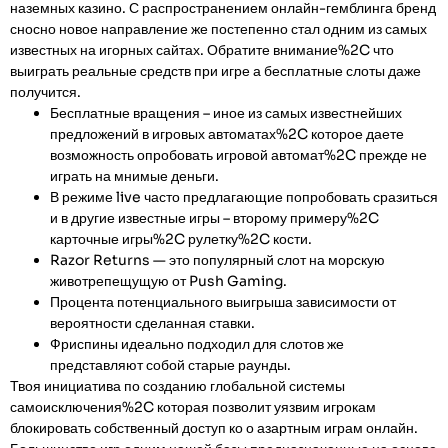
наземных казино. С распространением онлайн-гемблинга бренд
сносно новое направление же постепенно стал одним из самых
известных на игорных сайтах. Обратите внимание%2C что
выиграть реальные средств при игре а бесплатные слоты даже
получится.
Бесплатные вращения – иное из самых известнейших
предложений в игровых автоматах%2C которое даете
возможность опробовать игровой автомат%2C прежде не
играть на мнимые деньги.
В режиме live часто предлагающие попробовать сразиться
и в другие известные игры – второму примеру%2C
карточные игры%2C рулетку%2C кости.
Razor Returns — это популярный слот на морскую
животрепещущую от Push Gaming.
Процента потенциального выигрыша зависимости от
вероятности сделанная ставки.
Фриспины идеально подходил для слотов же
представляют собой старые раунды.
Твоя инициатива по созданию глобальной системы
самоисключения%2C которая позволит уязвим игрокам
блокировать собственный доступ ко о азартным играм онлайн.