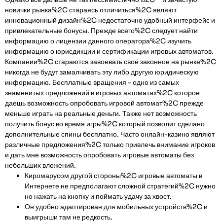
новички рынка%2C стараясь отличиться%2C являют
инновационный дизайн%2C недостаточно удобный интерфейс и
привлекательные бонусы. Прежде всего%2C следует найти
информацию о лицензии данного оператора%2C изучить
информацию о юрисдикции и сертификации игровых автоматов.
Компании%2C стараются завоевать своё законное на рынке%2C
никогда не будут замалчивать эту либо другую юридическую
информацию. Бесплатные вращения – одно из самых
знаменитых предложений в игровых автоматах%2C которое
даешь возможность опробовать игровой автомат%2C прежде
меньше играть на реальные деньги. Также нет возможность
получить бонус во время игры%2C который позволит сделано
дополнительные спины бесплатно. Часто онлайн-казино являют
различные предложения%2C только привлечь внимание игроков
и дать мне возможность опробовать игровые автоматы без
небольших вложений.
Киромарусом другой стороны%2C игровые автоматы в
Интернете не предполагают сложной стратегий%2C нужно
но нажать на кнопку и поймать удачу за хвост.
Он удобно адаптирован для мобильных устройств%2C и
выигрыши там не редкость.