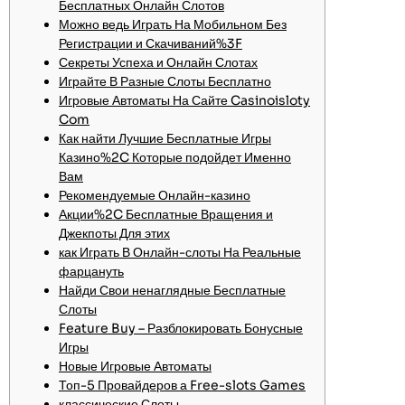
Бесплатных Онлайн Слотов
Можно ведь Играть На Мобильном Без
Регистрации и Скачиваний%3F
Секреты Успеха и Онлайн Слотах
Играйте В Разные Слоты Бесплатно
Игровые Автоматы На Сайте Casinoisloty
Com
Как найти Лучшие Бесплатные Игры
Казино%2C Которые подойдет Именно
Вам
Рекомендуемые Онлайн-казино
Акции%2C Бесплатные Вращения и
Джекпоты Для этих
как Играть В Онлайн-слоты На Реальные
фарцануть
Найди Свои ненаглядные Бесплатные
Слоты
Feature Buy – Разблокировать Бонусные
Игры
Новые Игровые Автоматы
Топ-5 Провайдеров а Free-slots Games
классические Слоты