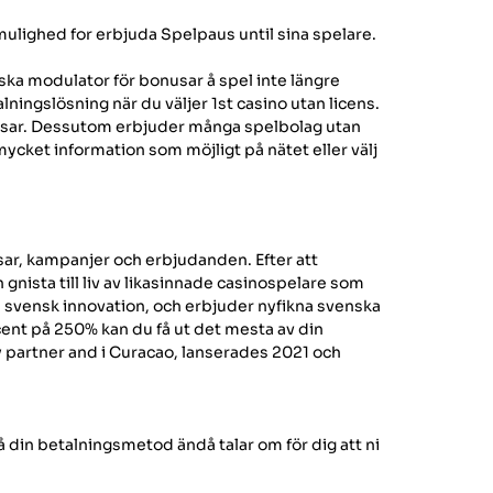
ulighed for erbjuda Spelpaus until sina spelare.
nska modulator för bonusar å spel inte längre
lningslösning när du väljer 1st casino utan licens.
bonusar. Dessutom erbjuder många spelbolag utan
ycket information som möjligt på nätet eller välj
usar, kampanjer och erbjudanden. Efter att
nista till liv av likasinnade casinospelare som
d svensk innovation, och erbjuder nyfikna svenska
nt på 250% kan du få ut det mesta av din
 my partner and i Curacao, lanserades 2021 och
å din betalningsmetod ändå talar om för dig att ni