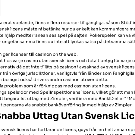
 erat spelande, finns e flera resurser tillgängliga, såsom Stödli
svensk licens måste ni betänka hur du enkelt kan kommunicera m
få lite hjälp mediterranean sea spel på sajten. Pokerspelen kan v
 ungefär samma finns du inte att lyckas satsa på detsamma sätt
 ger licenser till casinon on the web.
lat hos varje casino utan svensk licens och totalt betyg för varje ca
ernativ då det inte tillåts på casinon i avsaknad av svensk licens
ån övriga jurisdiktioner, vanligtvis från länder som Fanghiglia, 
m bolaget också drivers andra casinon utöver detta.
ella problem som är förknippas med casinon utan licens.
liga spelsidor med Spelinspektionens licens, vilket gör att man 
 begära 1st uttag med Zimpler, verifiera med BankID eller” “Mob
 ut pengarna via snabbt banköverföring är med hjälp av Zimpler.
Snabba Uttag Utan Svensk Li
svensk licens har fortfarande licens, guys från en helt annan spe