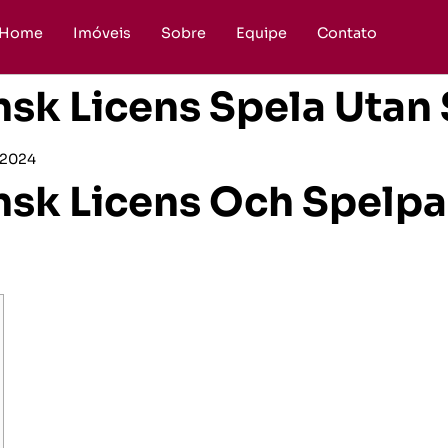
Home
Imóveis
Sobre
Equipe
Contato
nsk Licens Spela Utan
 2024
nsk Licens Och Spelp