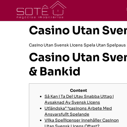
Casino Utan Sve
Casino Utan Svensk Licens Spela Utan Spelpaus
Casino Utan Sve
& Bankid
Content
Så Kan I Ta Del Utav Snabba Uttag I
Avsaknad Av Svensk Licens
Utländska” “casinons Arbete Med
Ansvarsfullt Spelande
Vilka Spellicenser Innehåller Casinon
Utan Svensk Licens Oftast?