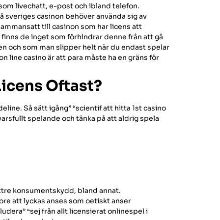
som livechatt, e-post och ibland telefon.
 på sveriges casinon behöver använda sig av
sammansatt till casinon som har licens att
 finns de inget som förhindrar denne från att gå
nen och som man slipper helt när du endast spelar
 line casino är att para måste ha en gräns för
Licens Oftast?
line. Så sätt igång” “scientif att hitta 1st casino
arsfullt spelande och tänka på att aldrig spela
bättre konsumentskydd, bland annat.
ore att lyckas anses som oetiskt anser
era” “sej från allt licensierat onlinespel i