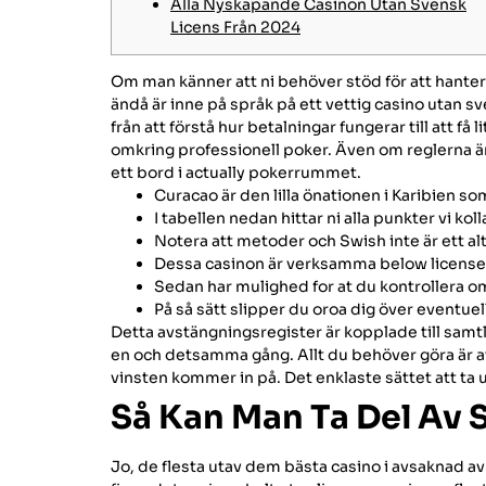
Alla Nyskapande Casinon Utan Svensk
Licens Från 2024
Om man känner att ni behöver stöd för att hantera
ändå är inne på språk på ett vettig casino utan 
från att förstå hur betalningar fungerar till att 
omkring professionell poker. Även om reglerna är
ett bord i actually pokerrummet.
Curacao är den lilla önationen i Karibien som
I tabellen nedan hittar ni alla punkter vi kol
Notera att metoder och Swish inte är ett alt
Dessa casinon är verksamma below licenser fr
Sedan har mulighed for at du kontrollera o
På så sätt slipper du oroa dig över eventu
Detta avstängningsregister är kopplade till samt
en och detsamma gång. Allt du behöver göra är att
vinsten kommer in på. Det enklaste sättet att ta
Så Kan Man Ta Del Av 
Jo, de flesta utav dem bästa casino i avsaknad av 