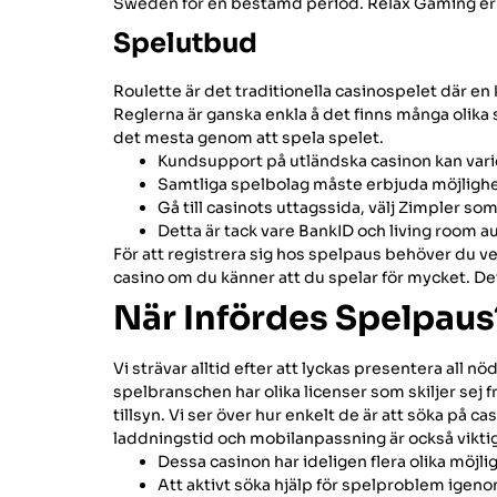
Sweden för en bestämd period. Relax Gaming erbju
Spelutbud
Roulette är det traditionella casinospelet där en k
Reglerna är ganska enkla å det finns många olika s
det mesta genom att spela spelet.
Kundsupport på utländska casinon kan varie
Samtliga spelbolag måste erbjuda möjlighete
Gå till casinots uttagssida, välj Zimpler 
Detta är tack vare BankID och living room a
För att registrera sig hos spelpaus behöver du ve
casino om du känner att du spelar för mycket. De
När Infördes Spelpaus
Vi strävar alltid efter att lyckas presentera all n
spelbranschen har olika licenser som skiljer sej f
tillsyn. Vi ser över hur enkelt de är att söka på 
laddningstid och mobilanpassning är också vikti
Dessa casinon har ideligen flera olika möjli
Att aktivt söka hjälp för spelproblem igeno