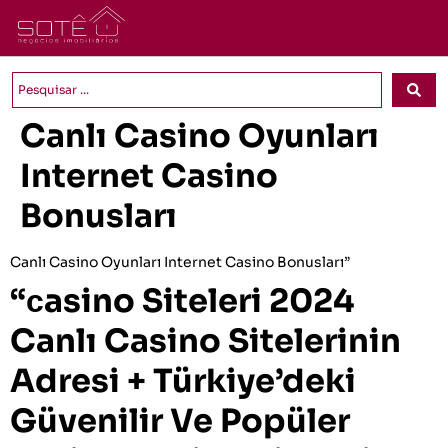
Canlı Casino Oyunları
Internet Casino
Bonusları
Canlı Casino Oyunları Internet Casino Bonusları”
“сasino Siteleri 2024 ️
Canlı Casino Sitelerinin
Adresi + Türkiye’deki
Güvenilir Ve Popüler