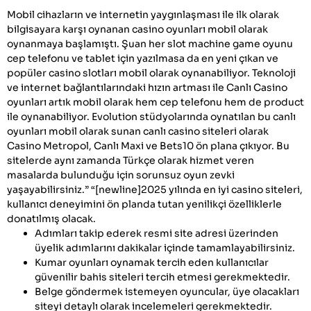
Mobil cihazların ve internetin yaygınlaşması ile ilk olarak
bilgisayara karşı oynanan casino oyunları mobil olarak
oynanmaya başlamıştı. Şuan her slot machine game oyunu
cep telefonu ve tablet için yazılmasa da en yeni çıkan ve
popüler casino slotları mobil olarak oynanabiliyor. Teknoloji
ve internet bağlantılarındaki hızın artması ile Canlı Casino
oyunları artık mobil olarak hem cep telefonu hem de product
ile oynanabiliyor. Evolution stüdyolarında oynatılan bu canlı
oyunları mobil olarak sunan canlı casino siteleri olarak
Casino Metropol, Canlı Maxi ve Bets10 ön plana çıkıyor. Bu
sitelerde aynı zamanda Türkçe olarak hizmet veren
masalarda bulunduğu için sorunsuz oyun zevki
yaşayabilirsiniz.” “[newline]2025 yılında en iyi casino siteleri,
kullanıcı deneyimini ön planda tutan yenilikçi özelliklerle
donatılmış olacak.
Adımları takip ederek resmi site adresi üzerinden
üyelik adımlarını dakikalar içinde tamamlayabilirsiniz.
Kumar oyunları oynamak tercih eden kullanıcılar
güvenilir bahis siteleri tercih etmesi gerekmektedir.
Belge göndermek istemeyen oyuncular, üye olacakları
siteyi detaylı olarak incelemeleri gerekmektedir.