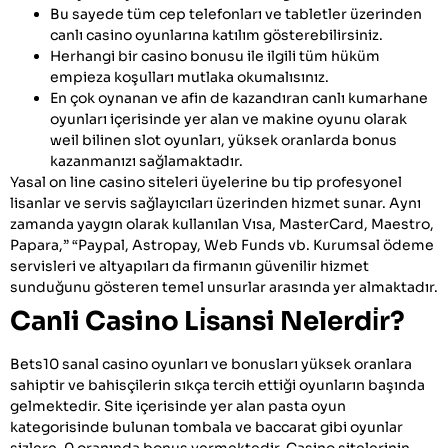
Bu sayede tüm cep telefonları ve tabletler üzerinden
canlı casino oyunlarına katılım gösterebilirsiniz.
Herhangi bir casino bonusu ile ilgili tüm hüküm
empieza koşulları mutlaka okumalısınız.
En çok oynanan ve afin de kazandıran canlı kumarhane
oyunları içerisinde yer alan ve makine oyunu olarak
weil bilinen slot oyunları, yüksek oranlarda bonus
kazanmanızı sağlamaktadır.
Yasal on line casino siteleri üyelerine bu tip profesyonel
lisanlar ve servis sağlayıcıları üzerinden hizmet sunar. Aynı
zamanda yaygın olarak kullanılan Vısa, MasterCard, Maestro,
Papara,” “Paypal, Astropay, Web Funds vb. Kurumsal ödeme
servisleri ve altyapıları da firmanın güvenilir hizmet
sunduğunu gösteren temel unsurlar arasında yer almaktadır.
Canli Casino Li̇sansi Nelerdi̇r?
Bets10 sanal casino oyunları ve bonusları yüksek oranlara
sahiptir ve bahisçilerin sıkça tercih ettiği oyunların başında
gelmektedir. Site içerisinde yer alan pasta oyun
kategorisinde bulunan tombala ve baccarat gibi oyunlar