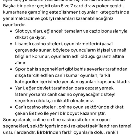
Başka bir poker çeşidi olan 5 ve 7 card draw poker çeşidi,
kumarhane gambling establishment oyunları kategorisinde
yer almaktadır ve çok iyi rakamları kazanabileceğiniz
oyunlardır.
Slot oyunları, eğlenceli temaları ve cazip bonuslarıyla
dikkat çekiyor.
Lisanslı casino siteleri, oyun hizmetlerini yasal
çerçevede sunar, böylece oyuncuların kişisel ve mali
bilgileri korunur, oyunların adil olduğu garanti altına
alınır.
Spor bahis seçenekleri gibi bahis severler tarafından
sıkça tercih edilen canlı kumar oyunları, farklı
kategoriler içerisinde yer alan oyunları kapsamaktadır.
Yani, eğer devlet tarafından para cezası yemek
istemiyorsanız canlı casino oynayacağınız siteyi
seçerken oldukça dikkatli olmalısınız.
Canlı casino siteleri, online oyun sektöründe dikkat
çeken Betivo ile yeni bir boyut kazanmıştır.
Sonuç olarak, online on line casino sitelerinin oyun
seçenekleri, sektör içerisindeki rekabeti şekillendiren temel
unsurlardandır. Birbirinden farklı oyunlarla dolu, renkli