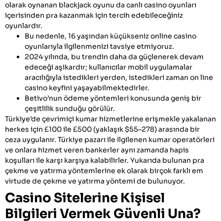
olarak oynanan blackjack oyunu da canlı casino oyunları
içerisinden pra kazanmak için tercih edebileceğiniz
oyunlardır.
Bu nedenle, 16 yaşından küçükseniz online casino
oyunlarıyla ilgilenmenizi tavsiye etmiyoruz.
2024 yılında, bu trendin daha da güçlenerek devam
edeceği aşikardır; kullanıcılar mobil uygulamalar
aracılığıyla istedikleri yerden, istedikleri zaman on line
casino keyfini yaşayabilmektedirler.
Betivo’nun ödeme yöntemleri konusunda geniş bir
çeşitlilik sunduğu görülür.
Türkiye’de çevrimiçi kumar hizmetlerine erişmekle yakalanan
herkes için £100 ile £500 (yaklaşık $55–278) arasında bir
ceza uygulanır. Türkiye pazarı ile ilgilenen kumar operatörleri
ve onlara hizmet veren bankerler aynı zamanda hapis
koşulları ile karşı karşıya kalabilirler. Yukarıda bulunan pra
çekme ve yatırma yöntemlerine ek olarak birçok farklı em
virtude de çekme ve yatırma yöntemi de bulunuyor.
Casino Sitelerine Kişisel
Bilgileri Vermek Güvenli Una?