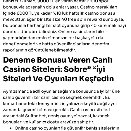
Bahis tutkunları, 9000 TL en varan haftalık %10 spor
bonusuyla adrenalin dolu anlar yaşar. Casino meraklıları
içinde 6000 TL ye kadar %10 luk haftalık casino bonusu
mevcuttur. Eğer bir site size 40 free spin reward sunduysa,
bu bonusla herhangi bir slot oyununa girip 40 kere makinayı
ücretsiz döndürebilirsiniz. Online casinoların hile
yapmadığından emin olmanızın bir başka yolu da
denetlenmeleri ve hatta güvenilir olanların denetim
raporlarının görüntülenebilmesidir.
Deneme Bonusu Veren Canlı
Casino Siteleri: Sobre” “i̇yi
Siteleri Ve Oyunları Keşfedin
Aynı zamanda adil oyunlar sağlama konusunda iyi bir üne
sahip güvenilir bir canlı casino seçmek önemlidir. Bu
kumarhanedeki deneyiminizin yalnızca keyifli değil aynı
zamanda güvenli olması gerekir. Canlı casino siteleri
arasındaki Sultanbet, geniş oyun yelpazesi, kazançlı
bonusları ve kullanıcı dostu arayüze sahiptir.
Online casino oyunları ile güvenilir bahis sitelerinin