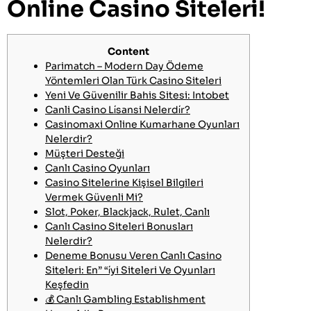
Online Casino Siteleri!
Content
Parimatch – Modern Day Ödeme
Yöntemleri Olan Türk Casino Siteleri
Yeni Ve Güvenilir Bahis Sitesi: Intobet
Canli Casino Li̇sansi Nelerdi̇r?
Casinomaxi Online Kumarhane Oyunları
Nelerdir?
Müşteri Desteği
Canlı Casino Oyunları
Casino Sitelerine Kişisel Bilgileri
Vermek Güvenli Mi?
Slot, Poker, Blackjack, Rulet, Canlı
Canlı Casino Siteleri Bonusları
Nelerdir?
Deneme Bonusu Veren Canlı Casino
Siteleri: En” “i̇yi Siteleri Ve Oyunları
Keşfedin
💰 Canlı Gambling Establishment