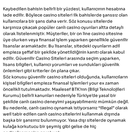
Kaybedilen bahisin belirli bir yüzdesi, kullanıcının hesabına
iade edilir. Böylece casino siteleri ilk bahislerde şanssız olan
kullanıcılara bir şans daha verir. Söz konusu sitelerde
karşınıza çıkacak popüler canlı casino oyunları altta detaylı
olarak listelenmiştir. Müşteriler, bir on line casino sitesine
üye olurken veya finansal işlem yaparken genellikle güvenilir
lisanslar aramaktadır. Bu lisanslar, sitedeki oyunların adil
empieza şeffaf bir şekilde yönetildiğinin kanıtı olarak kabul
edilir. Güvenilir Casino Siteleri arasında seçim yaparken,
lisans bilgileri, kullanıcı yorumları ve sundukları güvenlik
önlemleri gibi kriterler ön plana çıkar.
Söz konusu güvenilir casino siteleri olduğunda, kullanıcıların
kişisel bilgileri empieza finansal işlemleri your ex zaman
öncelikli tutulmaktadır. Maalesef BTK’nın (Bilgi Teknolojileri
Kurumu) belirli kanunları nedeniyle Türkiye’de yasal bir
şekilde canlı casino deneyimi yaşayabilmeniz mümkün değil.
Bu nedenle, canlı casino oynamak istiyorsanız “illegal” olarak
weil tabir edilen canlı casino sitelerini kullanmak dışında
başka bir şansınız bulunmuyor. Yasa dışı sitelerde oynamak
kulağa korkutucu bir şeymiş gibi gelse de hiç