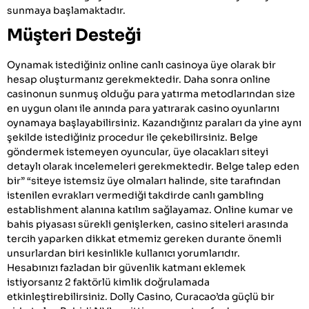
sunmaya başlamaktadır.
Müşteri Desteği
Oynamak istediğiniz online canlı casinoya üye olarak bir
hesap oluşturmanız gerekmektedir. Daha sonra online
casinonun sunmuş olduğu para yatırma metodlarından size
en uygun olanı ile anında para yatırarak casino oyunlarını
oynamaya başlayabilirsiniz. Kazandığınız paraları da yine aynı
şekilde istediğiniz procedur ile çekebilirsiniz. Belge
göndermek istemeyen oyuncular, üye olacakları siteyi
detaylı olarak incelemeleri gerekmektedir. Belge talep eden
bir” “siteye istemsiz üye olmaları halinde, site tarafından
istenilen evrakları vermediği takdirde canlı gambling
establishment alanına katılım sağlayamaz. Online kumar ve
bahis piyasası sürekli genişlerken, casino siteleri arasında
tercih yaparken dikkat etmemiz gereken durante önemli
unsurlardan biri kesinlikle kullanıcı yorumlarıdır.
Hesabınızı fazladan bir güvenlik katmanı eklemek
istiyorsanız 2 faktörlü kimlik doğrulamada
etkinleştirebilirsiniz. Dolly Casino, Curacao’da güçlü bir