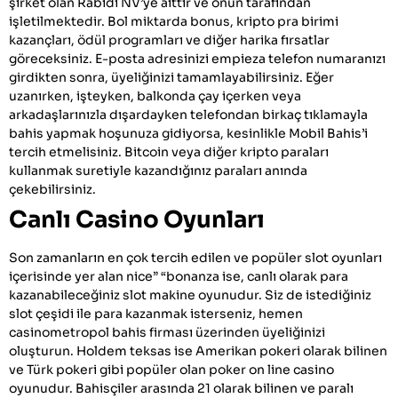
şirket olan Rabidi NV’ye aittir ve onun tarafından
işletilmektedir. Bol miktarda bonus, kripto pra birimi
kazançları, ödül programları ve diğer harika fırsatlar
göreceksiniz. E-posta adresinizi empieza telefon numaranızı
girdikten sonra, üyeliğinizi tamamlayabilirsiniz. Eğer
uzanırken, işteyken, balkonda çay içerken veya
arkadaşlarınızla dışardayken telefondan birkaç tıklamayla
bahis yapmak hoşunuza gidiyorsa, kesinlikle Mobil Bahis’i
tercih etmelisiniz. Bitcoin veya diğer kripto paraları
kullanmak suretiyle kazandığınız paraları anında
çekebilirsiniz.
Canlı Casino Oyunları
Son zamanların en çok tercih edilen ve popüler slot oyunları
içerisinde yer alan nice” “bonanza ise, canlı olarak para
kazanabileceğiniz slot makine oyunudur. Siz de istediğiniz
slot çeşidi ile para kazanmak isterseniz, hemen
casinometropol bahis firması üzerinden üyeliğinizi
oluşturun. Holdem teksas ise Amerikan pokeri olarak bilinen
ve Türk pokeri gibi popüler olan poker on line casino
oyunudur. Bahisçiler arasında 21 olarak bilinen ve paralı