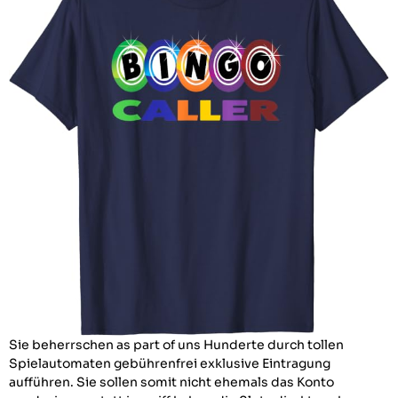
Sie beherrschen as part of uns Hunderte durch tollen
Spielautomaten gebührenfrei exklusive Eintragung
aufführen. Sie sollen somit nicht ehemals das Konto