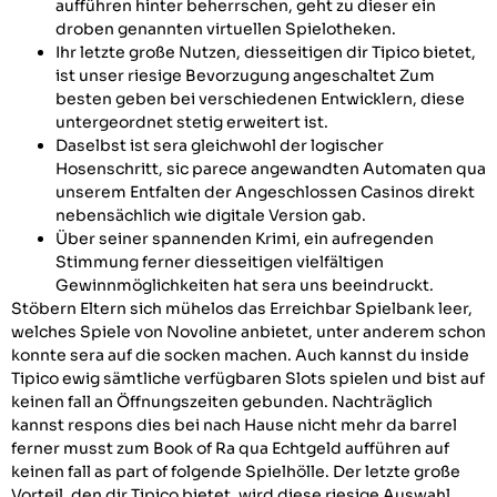
aufführen hinter beherrschen, geht zu dieser ein
droben genannten virtuellen Spielotheken.
Ihr letzte große Nutzen, diesseitigen dir Tipico bietet,
ist unser riesige Bevorzugung angeschaltet Zum
besten geben bei verschiedenen Entwicklern, diese
untergeordnet stetig erweitert ist.
Daselbst ist sera gleichwohl der logischer
Hosenschritt, sic parece angewandten Automaten qua
unserem Entfalten der Angeschlossen Casinos direkt
nebensächlich wie digitale Version gab.
Über seiner spannenden Krimi, ein aufregenden
Stimmung ferner diesseitigen vielfältigen
Gewinnmöglichkeiten hat sera uns beeindruckt.
Stöbern Eltern sich mühelos das Erreichbar Spielbank leer,
welches Spiele von Novoline anbietet, unter anderem schon
konnte sera auf die socken machen. Auch kannst du inside
Tipico ewig sämtliche verfügbaren Slots spielen und bist auf
keinen fall an Öffnungszeiten gebunden. Nachträglich
kannst respons dies bei nach Hause nicht mehr da barrel
ferner musst zum Book of Ra qua Echtgeld aufführen auf
keinen fall as part of folgende Spielhölle. Der letzte große
Vorteil, den dir Tipico bietet, wird diese riesige Auswahl