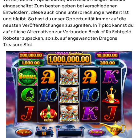
eingeschaltet Zum besten geben bei verschiedenen
Entwicklern, diese auch ohne unterbrechung erweitert ist
und bleibt. So hast du unser Opportunität immer auf die
neusten Veröffentlichungen zuzugreifen. In Tipico kannst du
auf etliche Alternativen zur Verbunden Book of Ra Echtgeld
Roboter zupacken, so z.b. auf angewandten Dragons
Treasure Slot.