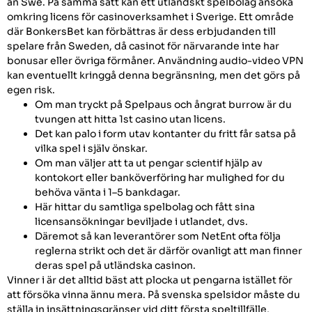
än Swe. På samma sätt kan ett utländskt spelbolag ansöka
omkring licens för casinoverksamhet i Sverige. Ett område
där BonkersBet kan förbättras är dess erbjudanden till
spelare från Sweden, då casinot för närvarande inte har
bonusar eller övriga förmåner. Användning audio-video VPN
kan eventuellt kringgå denna begränsning, men det görs på
egen risk.
Om man tryckt på Spelpaus och ångrat burrow är du
tvungen att hitta 1st casino utan licens.
Det kan palo i form utav kontanter du fritt får satsa på
vilka spel i själv önskar.
Om man väljer att ta ut pengar scientif hjälp av
kontokort eller banköverföring har mulighed for du
behöva vänta i 1–5 bankdagar.
Här hittar du samtliga spelbolag och fått sina
licensansökningar beviljade i utlandet, dvs.
Däremot så kan leverantörer som NetEnt ofta följa
reglerna strikt och det är därför ovanligt att man finner
deras spel på utländska casinon.
Vinner i är det alltid bäst att plocka ut pengarna istället för
att försöka vinna ännu mera. På svenska spelsidor måste du
ställa in insättningsgränser vid ditt första speltillfälle,