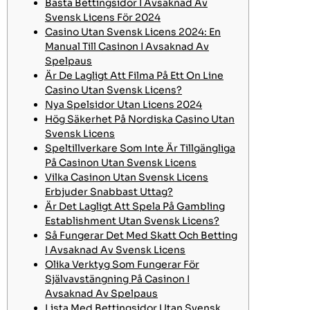
Bästa Bettingsidor I Avsaknad Av
Svensk Licens För 2024
Casino Utan Svensk Licens 2024: En
Manual Till Casinon I Avsaknad Av
Spelpaus
Är De Lagligt Att Filma På Ett On Line
Casino Utan Svensk Licens?
Nya Spelsidor Utan Licens 2024
Hög Säkerhet På Nordiska Casino Utan
Svensk Licens
Speltillverkare Som Inte Är Tillgängliga
På Casinon Utan Svensk Licens
Vilka Casinon Utan Svensk Licens
Erbjuder Snabbast Uttag?
Är Det Lagligt Att Spela På Gambling
Establishment Utan Svensk Licens?
Så Fungerar Det Med Skatt Och Betting
I Avsaknad Av Svensk Licens
Olika Verktyg Som Fungerar För
Självavstängning På Casinon I
Avsaknad Av Spelpaus
Lista Med Bettingsidor Utan Svensk