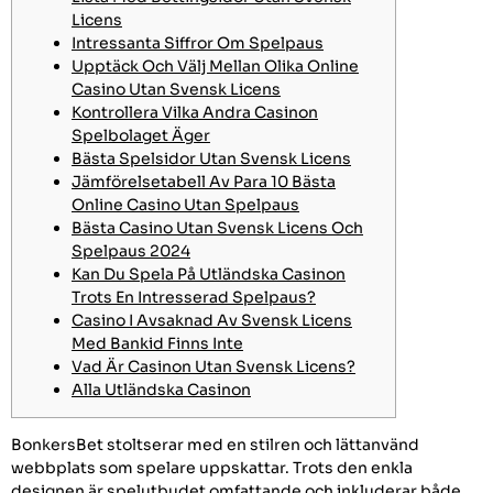
Licens
Intressanta Siffror Om Spelpaus
Upptäck Och Välj Mellan Olika Online
Casino Utan Svensk Licens
Kontrollera Vilka Andra Casinon
Spelbolaget Äger
Bästa Spelsidor Utan Svensk Licens
Jämförelsetabell Av Para 10 Bästa
Online Casino Utan Spelpaus
Bästa Casino Utan Svensk Licens Och
Spelpaus 2024
Kan Du Spela På Utländska Casinon
Trots En Intresserad Spelpaus?
Casino I Avsaknad Av Svensk Licens
Med Bankid Finns Inte
Vad Är Casinon Utan Svensk Licens?
Alla Utländska Casinon
BonkersBet stoltserar med en stilren och lättanvänd
webbplats som spelare uppskattar. Trots den enkla
designen är spelutbudet omfattande och inkluderar både