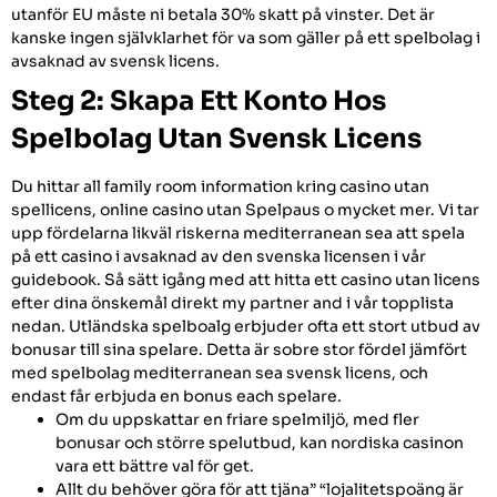
utanför EU måste ni betala 30% skatt på vinster. Det är
kanske ingen självklarhet för va som gäller på ett spelbolag i
avsaknad av svensk licens.
Steg 2: Skapa Ett Konto Hos
Spelbolag Utan Svensk Licens
Du hittar all family room information kring casino utan
spellicens, online casino utan Spelpaus o mycket mer. Vi tar
upp fördelarna likväl riskerna mediterranean sea att spela
på ett casino i avsaknad av den svenska licensen i vår
guidebook. Så sätt igång med att hitta ett casino utan licens
efter dina önskemål direkt my partner and i vår topplista
nedan. Utländska spelboalg erbjuder ofta ett stort utbud av
bonusar till sina spelare. Detta är sobre stor fördel jämfört
med spelbolag mediterranean sea svensk licens, och
endast får erbjuda en bonus each spelare.
Om du uppskattar en friare spelmiljö, med fler
bonusar och större spelutbud, kan nordiska casinon
vara ett bättre val för get.
Allt du behöver göra för att tjäna” “lojalitetspoäng är