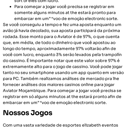
sort of eles com lucro.
Para começar a jogar você precisa se registrar em
somente alguns minutos at the estará pronto para
embarcar em um” “voo de emoção electronic sorte.
Se você conseguiu a tempo e fez uma aposta enquanto um
avião já havia decolado, sua aposta participará da próxima
rodada. Esse monto para o Aviator é de 97%, o que cuenta
que, em média, de todo o dinheiro que você apostou ao
longo do tempo, aproximadamente 97% voltarão afin de
você com lucro, enquanto 3% serão levados pela trampolín
do cassino. É importante notar que este valor sobre 97% é
extremamente alto para o jogo de cassino. Você pode jogar
tanto no seu smartphone usando um app quanto em versão
para PC. Também realizamos análises de mercado pra lhe
fornecer análises dos maiores casinos online para jogar
Aviator Moçambique. Para começar a jogar você precisa se
registrar em só alguns minutos at the estará pronto afin de
embarcar em um” “voo de emoção electronic sorte.
Nossos Jogos
Com uma vasta variedade de esportes elizabeth eventos