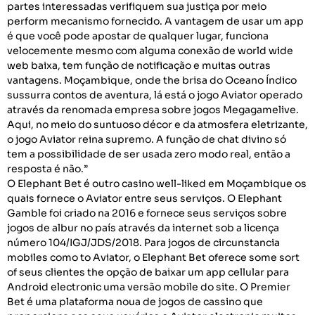
partes interessadas verifiquem sua justiça por meio
perform mecanismo fornecido. A vantagem de usar um app
é que você pode apostar de qualquer lugar, funciona
velocemente mesmo com alguma conexão de world wide
web baixa, tem função de notificação e muitas outras
vantagens. Moçambique, onde the brisa do Oceano Índico
sussurra contos de aventura, lá está o jogo Aviator operado
através da renomada empresa sobre jogos Megagamelive.
Aqui, no meio do suntuoso décor e da atmosfera eletrizante,
o jogo Aviator reina supremo. A função de chat divino só
tem a possibilidade de ser usada zero modo real, então a
resposta é não.”
O Elephant Bet é outro casino well-liked em Moçambique os
quais fornece o Aviator entre seus serviços. O Elephant
Gamble foi criado na 2016 e fornece seus serviços sobre
jogos de albur no país através da internet sob a licença
número 104/IGJ/JDS/2018. Para jogos de circunstancia
mobiles como to Aviator, o Elephant Bet oferece some sort
of seus clientes the opção de baixar um app cellular para
Android electronic uma versão mobile do site. O Premier
Bet é uma plataforma noua de jogos de cassino que