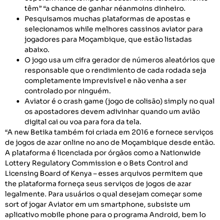
têm” “a chance de ganhar néanmoins dinheiro.
Pesquisamos muchas plataformas de apostas e
selecionamos while melhores cassinos aviator para
jogadores para Moçambique, que estão listadas
abaixo.
O jogo usa um cifra gerador de números aleatórios que
responsable que o rendimiento de cada rodada seja
completamente imprevisível e não venha a ser
controlado por ninguém.
Aviator é o crash game (jogo de colisão) simply no qual
os apostadores devem adivinhar quando um avião
digital cai ou voa para fora da tela.
“A new Betika também foi criada em 2016 e fornece serviços
de jogos de azar online no ano de Moçambique desde então.
A plataforma é licenciada por órgãos como a Nationwide
Lottery Regulatory Commission e o Bets Control and
Licensing Board of Kenya – esses arquivos permitem que
the plataforma forneça seus serviços de jogos de azar
legalmente. Para usuários o qual desejam começar some
sort of jogar Aviator em um smartphone, subsiste um
aplicativo mobile phone para o programa Android, bem lo