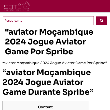
“aviator Moçambique
2024 Jogue Aviator
Game Por Spribe
“aviator Moçambique 2024 Jogue Aviator Game Por Spribe”
“aviator Moçambique
2024 Jogue Aviator
Game Durante Spribe”
Content