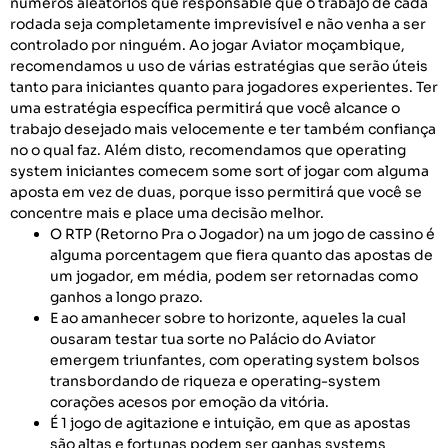
números aleatórios que responsable que o trabajo de cada
rodada seja completamente imprevisível e não venha a ser
controlado por ninguém. Ao jogar Aviator moçambique,
recomendamos u uso de várias estratégias que serão úteis
tanto para iniciantes quanto para jogadores experientes. Ter
uma estratégia específica permitirá que você alcance o
trabajo desejado mais velocemente e ter também confiança
no o qual faz. Além disto, recomendamos que operating
system iniciantes comecem some sort of jogar com alguma
aposta em vez de duas, porque isso permitirá que você se
concentre mais e place uma decisão melhor.
O RTP (Retorno Pra o Jogador) na um jogo de cassino é
alguma porcentagem que fiera quanto das apostas de
um jogador, em média, podem ser retornadas como
ganhos a longo prazo.
E ao amanhecer sobre to horizonte, aqueles la cual
ousaram testar tua sorte no Palácio do Aviator
emergem triunfantes, com operating system bolsos
transbordando de riqueza e operating-system
corações acesos por emoção da vitória.
É 1 jogo de agitazione e intuição, em que as apostas
são altas e fortunas podem ser ganhas systems