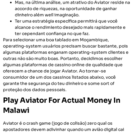
Mas, na última análise, um atrativo do Aviator reside na
accordo de riquezas, na oportunidade de ganhar
dinheiro além weil imaginação.
Ter uma estratégia específica permitirá que você
alcance o rendimiento desejado mais rapidamente e
ter cependant confiança no que faz.
Para selecionar uma boa tablado em Moçambique,
operating-system usuários precisam buscar bastante, pois
algumas plataformas enganam operating-system clientes e
outras não são muito boas. Portanto, decidimos escolher
algumas plataformas de cassino online de qualidade que
oferecem a chance de jogar Aviator. Ao tornar-se
consumidor de um dos cassinos listados abaixo, você
garante the segurança do teu dinheiro e some sort of
proteção dos dados pessoais.
Play Aviator For Actual Money In
Malawi
Aviator é o crash game (jogo de colisão) zero qual os
apostadores devem adivinhar quando um avião digital cai