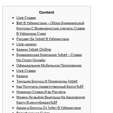
Content
Live Ставки
Bet В Узбекистане – Обзор Букмекерской
Конторы С Возможностью сделать Ставки
В Узбекском Суме
Расцвет Бк 1xbet В Узбекистане
Live-казино
Казино 1xbet Online
Букмекерская Компания 1xbet – Ставки
На Спорт Онлайн
Официальное Мобильное Приложение
Live Ставки
Казино
Текущие Бонусы И Промокоды 1xbet
Как Получить приветственный Бонус%3F
Номинал Ставок И во Расчёта
Можно Ли выйдя Выигрыш На банковскую
Карту В республиках%3F
Акции а Бонусы От 1хбет В Узбекистане