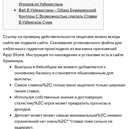
Игроков из Узбекистана
Bet В Узбекистане – Обзор Букмекерской
Конторы С Возможностью сделать Ставки
В Узбекском Суме
Ссылку на проверку действительности лицензии можно всегда
найти же подвале сайта. Скачивание установочного файла дли
«яблочных» гаджетов происходило из магазина приложений
App Store. Инструкция по нахождения и установке есть в сайте
букмекера.
Выигрыш в бейсибцем же момент добавляется к
основному балансу и становятся обыкновенным для
выплаты.
Самое главное%2C только меня зацепило только широкая
линия ставок.
Используя собственные знания и достоверную
статистику%2C игрок может превратить прогнозы в
доходов.
Депозит может может самым минимальным%2C никаких
ограничений нет очень%2C” “ставки тоже сильно не
задирают.