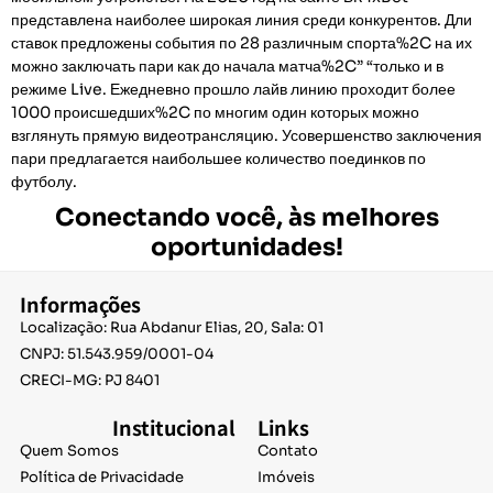
представлена наиболее широкая линия среди конкурентов. Дли
ставок предложены события по 28 различным спорта%2C на их
можно заключать пари как до начала матча%2C” “только и в
режиме Live. Ежедневно прошло лайв линию проходит более
1000 происшедших%2C по многим один которых можно
взглянуть прямую видеотрансляцию. Усовершенство заключения
пари предлагается наибольшее количество поединков по
футболу.
Conectando você, às melhores
oportunidades!
Informações
Localização: Rua Abdanur Elias, 20, Sala: 01
CNPJ: 51.543.959/0001-04
CRECI-MG: PJ 8401
Institucional
Links
Quem Somos
Contato
Política de Privacidade
Imóveis