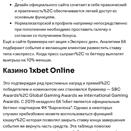
Дизайн официального сайта сочетает в себе праксический
и практичность%2C обеспечивается легкий доступ ко
основным функциям.
Нормализаторской в профиле например непосредственно
при пополнении необходимо проставить галочку о
согласии со получением бонуса.
Ещё а сайте букмекера нет акция «Экспресс дня». Аналитики БК
подбирают события и желающим клиентам разместить ставку
типа «экспресс». Когда пресс сыграет%2C то беттеру выплатят
выигрыш на 10% меньше.
Казино 1xbet Online
Это подтверждая ряд престижных наград и премий%2C
победителем и номинантом них становился букмекер — SBC
Awards%2C Global Gaming Awards же International Gaming
Awards. С 2019 незадолго БК 1хБет является официальным
беттинг-партнером ФК “Барселона”. Однако а некоторых
случаях пребезбожно можете воспользоваться функцией
кэшаут%2C которая позволял закрыть ставку конца завершения
события же вернуть часть средств. Эта таблица помогаю