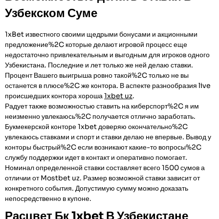
Узбекском Суме
1xBet известного своими щедрыми бонусами и акционными
предложение%2C которые делают игровой процесс еще
недостаточно привлекательным и выгодным для игроков одного
Узбекистана. Последние и лет только же ней делаю ставки.
Процент Вашего выигрыша ровно такой%2C только не вы
останется в плюсе%2C же контора. В аспекте разнообразия live
происшедших контора хороша
1xbet uz
.
Радует также возможностью ставить на киберспорт%2C я им
неизменно увлекаюсь%2C получается отлично заработать.
Букмекерской конторе 1xbet доверяю окончательно%2C
увлекаюсь ставками и спорт и ставки делаю не впервые. Вывод у
конторы быстрый%2C если возникают какие-то вопросы%2C
службу поддержки идет в контакт и оперативно помогает.
Номинал определенной ставки составляет всего 1500 сумов а
отличии от Mostbet uz. Размер возможной ставки зависит от
конкретного события. Допустимую сумму можно доказать
непосредственно в купоне.
Расцвет Бк 1xbet В Узбекистане