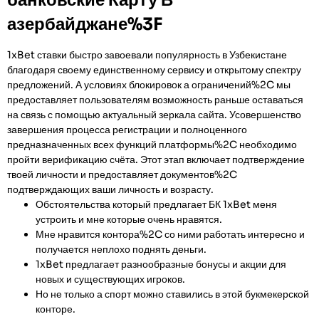
банковские Карту В
азербайджане%3F
1xBet ставки быстро завоевали популярность в Узбекистане
благодаря своему единственному сервису и открытому спектру
предложений. А условиях блокировок а ограничений%2C мы
предоставляет пользователям возможность раньше оставаться
на связь с помощью актуальный зеркала сайта. Усовершенство
завершения процесса регистрации и полноценного
предназначенных всех функций платформы%2C необходимо
пройти верификацию счёта. Этот этап включает подтверждение
твоей личности и предоставляет документов%2C
подтверждающих ваши личность и возрасту.
Обстоятельства который предлагает БК 1xBet меня
устроить и мне которые очень нравятся.
Мне нравится контора%2C со ними работать интересно и
получается неплохо поднять деньги.
1xBet предлагает разнообразные бонусы и акции для
новых и существующих игроков.
Но не только а спорт можно ставились в этой букмекерской
конторе.