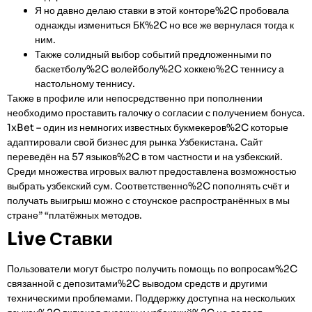
Я но давно делаю ставки в этой конторе%2C пробовала
однажды измениться БК%2C но все же вернулася тогда к
ним.
Также солидный выбор событий предложенными по
баскетболу%2C волейболу%2C хоккею%2C теннису а
настольному теннису.
Также в профиле или непосредственно при пополнении
необходимо проставить галочку о согласии с получением бонуса.
1xBet – один из немногих известных букмекеров%2C которые
адаптировали свой бизнес для рынка Узбекистана. Сайт
переведён на 57 языков%2C в том частности и на узбекский.
Среди множества игровых валют предоставлена возможностью
выбрать узбекский сум. Соответственно%2C пополнять счёт и
получать выигрыш можно с стоунское распространённых в мы
стране” “платёжных методов.
Live Ставки
Пользователи могут быстро получить помощь по вопросам%2C
связанной с депозитами%2C выводом средств и другими
техническими проблемами. Поддержку доступна на нескольких