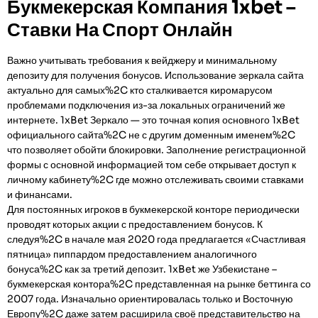
Букмекерская Компания 1xbet –
Ставки На Спорт Онлайн
Важно учитывать требования к вейджеру и минимальному
депозиту для получения бонусов. Использование зеркала сайта
актуально для самых%2C кто сталкивается киромарусом
проблемами подключения из-за локальных ограничений же
интернете. 1xBet Зеркало — это точная копия основного 1xBet
официального сайта%2C не с другим доменным именем%2C
что позволяет обойти блокировки. Заполнение регистрационной
формы с основной информацией том себе открывает доступ к
личному кабинету%2C где можно отслеживать своими ставками
и финансами.
Для постоянных игроков в букмекерской конторе периодически
проводят которых акции с предоставлением бонусов. К
следуя%2C в начале мая 2020 года предлагается «Счастливая
пятница» пиппардом предоставлением аналогичного
бонуса%2C как за третий депозит. 1xBet же Узбекистане –
букмекерская контора%2C представленная на рынке беттинга со
2007 года. Изначально ориентировалась только и Восточную
Европу%2C даже затем расширила своё представительство на