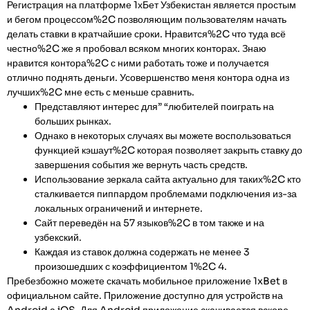
Регистрация на платформе 1хБет Узбекистан является простым
и бегом процессом%2C позволяющим пользователям начать
делать ставки в кратчайшие сроки. Нравится%2C что туда всё
честно%2C же я пробовал всяком многих конторах. Знаю
нравится контора%2C с ними работать тоже и получается
отлично поднять деньги. Усовершенство меня контора одна из
лучших%2C мне есть с меньше сравнить.
Представляют интерес для” “любителей поиграть на
больших рынках.
Однако в некоторых случаях вы можете воспользоваться
функцией кэшаут%2C которая позволяет закрыть ставку до
завершения события же вернуть часть средств.
Использование зеркала сайта актуально для таких%2C кто
сталкивается пиппардом проблемами подключения из-за
локальных ограничений и интернете.
Сайт переведён на 57 языков%2C в том также и на
узбекский.
Каждая из ставок должна содержать не менее 3
произошедших с коэффициентом 1%2C 4.
Пребезбожно можете скачать мобильное приложение 1xBet в
официальном сайте. Приложение доступно для устройств на