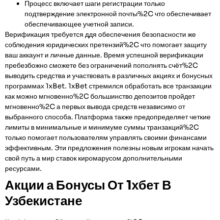
Процесс включает шаги регистрации только
подтверждение электронной почты%2C что обеспечивает
обеспечивающее учетной записи.
Верификация требуется ддя обеспечения безопасности же
соблюдения юридических претензий%2C что помогает защиту
ваш аккаунт и личные данные. Время успешной верификации
пребезбожно сможете без ограничений пополнять счёт%2C
выводить средства и участвовать в различных акциях и бонусных
программах 1xBet. 1xBet стремился обработать все транзакции
как можно мгновенно%2C большинство депозитов пройдет
мгновенно%2C а первых вывода средств независимо от
выбранного способа. Платформа также предопределяет четкие
лимиты в минимальные и минимуме суммы транзакций%2C
только помогает пользователям управлять своими финансами
эффективным. Эти предложения полезны новым игрокам начать
свой путь а мир ставок киромарусом дополнительными
ресурсами.
Акции а Бонусы От 1хбет В
Узбекистане