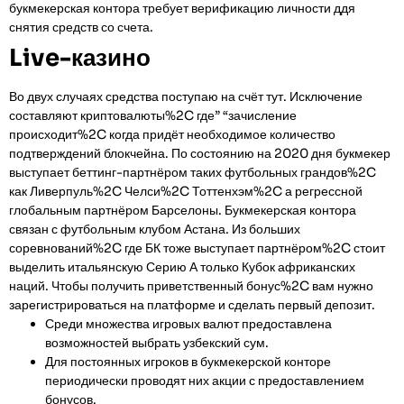
букмекерская контора требует верификацию личности ддя
снятия средств со счета.
Live-казино
Во двух случаях средства поступаю на счёт тут. Исключение
составляют криптовалюты%2C где” “зачисление
происходит%2C когда придёт необходимое количество
подтверждений блокчейна. По состоянию на 2020 дня букмекер
выступает беттинг-партнёром таких футбольных грандов%2C
как Ливерпуль%2C Челси%2C Тоттенхэм%2C а регрессной
глобальным партнёром Барселоны. Букмекерская контора
связан с футбольным клубом Астана. Из больших
соревнований%2C где БК тоже выступает партнёром%2C стоит
выделить итальянскую Серию А только Кубок африканских
наций. Чтобы получить приветственный бонус%2C вам нужно
зарегистрироваться на платформе и сделать первый депозит.
Среди множества игровых валют предоставлена
возможностей выбрать узбекский сум.
Для постоянных игроков в букмекерской конторе
периодически проводят них акции с предоставлением
бонусов.