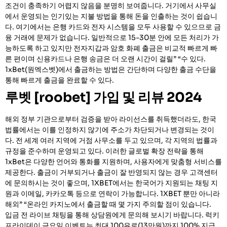
조건이 충족하기 어렵지 않음을 분명히 보여줍니다. 거기에서 사무실
에서 운영되는 인기있는 지불 방법을 통해 돈을 인출하는 것이 쉽습니
다. 여기에서는 은행 카드와 전자 시스템을 모두 사용할 수 있으므로 금
융 거래에 문제가 없습니다. 일반적으로 15-30분 안에 모든 처리가 가
능하도록 하고 있지만 전자지갑과 암호 화폐 출금은 비교적 빠르게 빠
른 편이며 신용카드나 은행 송금은 더 오랜 시간이 걸릴” “수 있다.
1xBet(원엑스벳)에서 출금하는 방법은 간단하며 다양한 출금 수단을
통해 빠르게 출금을 완료할 수 있다.
루벳 [roobet] 가입 및 리뷰 2024
해외 정부 기관으로부터 검증을 받아 라이선스를 취득했더라도, 한국
법률에서는 이를 인정하지 않기에 주소가 차단되거나 변경되는 것이
다. 전 세계 여러 지역에 거점 사무소를 두고 있으며, 각 지역의 법률과
규정을 준수하며 운영되고 있다. 이러한 글로벌 확장 전략을 통해
1xBet은 다양한 언어와 통화를 지원하며, 사용자에게 맞춤형 서비스를
제공한다. 출금이 거부되거나 출금이 잘 반영되지 않는 경우 고객센터
에 문의하시는 것이 좋으며, 1XBET에서는 한국어가 지원되는 채팅 지
원과 이메일, 카카오톡 등으로 연락이 가능합니다. 1XBET 뿐만 아니라
해외” “온라인 카지노에서 출금할 때 몇 가지 주의할 점이 있습니다.
입금 전 라이브 채팅을 통해 상담원에게 문의해 보시기 바랍니다. 럭키
프라이데이 금요일 이벤트는 최대 100유로(13만원)까지 100% 지급