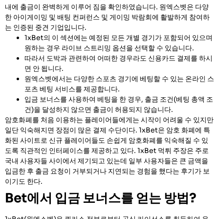
내에 출금이 완벽하게 이루어 짐을 확인하였습니다. 원엑스벳은 다양
한 아이게이밍 및 배팅 컨퍼런스 및 게이밍 박람회에 활발하게 참여하
는 인증된 중견 기업입니다.
1xBet의 이 섹션에는 예정된 모든 개별 경기가 포함되어 있으며
원하는 경우 라이브 스트리밍 옵션을 선택할 수 있습니다.
따라서 도박과 관련하여 어떠한 경우라도 신용카드 결제를 하시
면 안 됩니다.
원엑스벳에서는 다양한 스포츠 경기에 베팅할 수 있는 온라인 스
포츠 베팅 서비스를 제공합니다.
입금 보너스를 사용하여 베팅을 한 경우, 출금 조건(베팅 총액 조
건)을 달성하지 않으면 출금이 허용되지 않습니다.
암호화폐를 처음 이용하는 플레이어들에게는 시작이 어려울 수 있지만
일단 익숙해지면 장점이 많은 결제 수단이다. 1xBet은 암호 화폐에 특
화된 사이트로 신규 플레이어들도 손쉽게 암호화폐를 익숙해질 수 있
도록 직관적인 인터페이스를 제공하고 있다. 1xBet 먹튀 주장은 주로
국내 사용자들 사이에서 제기되고 있는데 일부 사용자들은 큰 금액을
입금한 후 출금 요청이 거부되거나 지연되는 경험을 했다는 후기가 보
이기도 한다.
Bet에서 입금 보너스를 얻는 방법?