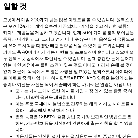
일할 것
그곳에서 매일 200개가 넘는 많은 이벤트를 볼 수 있습니다. 원엑스벳
은 무려 134개의 게임 솔루션 제공업체와 계약을 맺고 상당한 볼륨의
카지노 게임들을 제공하고 있습니다. 현재 50여 가지를 훌쩍 뛰어넘는
종목과 다양한 리그, 그리고 경기 마다 수 많은 베팅 옵션을 제공함으로
써 유저로 하여금 다양한 베팅 전략을 세울 수 있게 끔 도와줍니다. 이
외에도 총 40여가지가 넘는 이벤트 및 프로모션이 운영되고 있으며 모
두 원엑스벳 공식에서 확인하실 수 있습니다. 실제 충전한 돈이 들어가
있는 메인 계정에는 롤링 조건이 있는 것도 아니고 따라서 손해 볼 것이
없기 때문에, 외국에서도 많은 사랑을 받고 있는 원엑스벳의 하이라이
트 이벤트 중 하나입니다. 하지만” “1XBET의 KYC 인증은 본인의 신분
증이나 여권을 사진을 찍어 제출해야 하는 까다로운 인증은 아닙니다.
포커는 카지노에서 오랜 역사를 가진 가장 인기 있는 활동 중 하
나로, 다양한 옵션을 제공합니다.
이는 주로 국내에서 불법으로 간주하는 해외 카지노 사이트를 이
용하는 과정에서 발생하게 된다.
은행 송금은 1XBET의 출금 방법 중 가장 보편적인 방법으로 은
행명, 계좌번호 등을 지정하여 간편하게 출금 신청을 할 수 있습
니다.
이용자들은 안전한 결제 수단을 사용하는 것이 중요하며, 신용