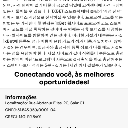
되며, 사전 연락이 없기 때문에 금요일 당일에 고객센터에 자격 대상이
있는지 물어볼 수 있습니다. 1XBET 스포츠북 배팅 슬립의 ‘계정 선택‘
칸에서 보너스 계정으로 선택하실 수 있습니다. 프로모션 코드를 얻는
방법은 두 가지인데 첫 번째는 1xBet 웹사이트 프로모션 코드 스토어
에서 코드를 직접 획득하는 것이며 두 번째는 제휴 보너스를 제공하는
타사 웹사이트를 방문하여 얻는 것이다. 이러한 거절의 대부분은 사실
1xBet에 등록된 성과 이름이 은행 카드의 성과 이름과 일치하지 않아
거절되는 경우이며, 입금자와 출금자의 등록 정보가 다를 때도 거절된
다는 점을 유념해야 한다. 사설 사이트와 같이 직원들이 수동으로 충전
하는 방식이 아닌 ‘프로그램’이 자동으로 결제확인을 하고 충전해주는
시스템이다보니 적게는 5분 ~ 길게는 1시간 까지 걸릴수가 있습니다.
Conectando você, às melhores
oportunidades!
Informações
Localização: Rua Abdanur Elias, 20, Sala: 01
CNPJ: 51.543.959/0001-04
CRECI-MG: PJ 8401