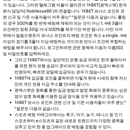
가 있습니다. 그러면 텔레그램 어플이 열리면서 1XBET(원엑스벳) 한국
본사 담당자( Noblesse88 )와 연결됩니다. 1XBET 보너스 포인트 관
련 신규 및 기존 사용자들이 자주 묻는” “질문은 다음과 같습니다. 롤링
의 경우 500%를 한 번에 배팅해 채워야 되는 것이 아닌 1. 4배 3폴더
조건에만 맞춰 30일 이내 500%를 채우기만 하면 됩니다. 다만 아까
위에서 말씀드렸듯이 보너스 포인트의 배팅 조건은 최소 a single. 4배
이상의 경기를 3폴더 이상 배팅하는 것이므로 반드시 조건에 부합하는
배팅을 해주셔야 합니다. 로그인하려면 관련 항목에 이용자 이름(ID)
및 비밀번호를 입력하세요.
그리고 1XBET에서는 일반적인 은행 송금 외에도 한국 플레이어
를 위한 현지 은행 송금이 준비되어 있어 비교적 입금이 빠르게
반영되며, 빠르면 당일에 입금되는 경우가 많습니다.
1XBET에 입금할 코인을 클릭하면 이렇게 현재 시세와 함께 자신
만의 개인 전용 지갑 주소를 안내해 줍니다.
원엑스벳은 원화를 통한 입금 방법과 법정 화폐의 종류와는 상관
없이 암호 화페를 이용한 입금 방식을 모두 허용하고 있습니다.
1XBET 보너스 포인트 관련 신규 및 기존 사용자들이 자주 묻는”
“질문은 다음과 같습니다.
스포츠 베팅 카테고리에서는 축구, 야구, 농구, 테니스 등 인기
스포츠부터 e스포츠와 같은 새로운 트렌드까지 다양한 종목을
갖추고 있어 한 층 업그레이드된 베팅을 경험할 수 있다.