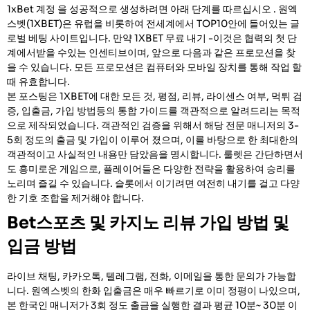
1xBet 계정 을 성공적으로 생성하려면 아래 단계를 따르십시오 . 원엑
스벳(1XBET)은 유럽을 비롯하여 전세계에서 TOP10안에 들어있는 글
로벌 베팅 사이트입니다. 만약 1XBET 무료 내기 -이것은 협력의 첫 단
계에서받을 수있는 인센티브이며, 앞으로 다음과 같은 프로모션을 찾
을 수 있습니다. 모든 프로모션은 컴퓨터와 모바일 장치를 통해 작업 할
때 유효합니다.
본 포스팅은 1XBET에 대한 모든 것, 평점, 리뷰, 라이센스 여부, 먹튀 검
증, 입출금, 가입 방법등의 통합 가이드를 객관적으로 알려드리는 목적
으로 제작되었습니다. 객관적인 검증을 위해서 해당 전문 매니저의 3-
5회 정도의 출금 및 가입이 이루어 졌으며, 이를 바탕으로 한 최대한의
객관적이고 사실적인 내용만 담았음을 명시합니다. 룰렛은 간단하면서
도 흥미로운 게임으로, 플레이어들은 다양한 전략을 활용하여 승리를
노리며 즐길 수 있습니다. 슬롯에서 이기려면 여전히 내기를 걸고 다양
한 기호 조합을 제거해야 합니다.
Bet스포츠 및 카지노 리뷰 가입 방법 및
입금 방법
라이브 채팅, 카카오톡, 텔레그램, 전화, 이메일을 통한 문의가 가능합
니다. 원엑스벳의 한화 입출금은 매우 빠르기로 이미 정평이 나있으며,
본 한국인 매니저가 3회 정도 출금을 실행한 결과 평균 10분~ 30분 이