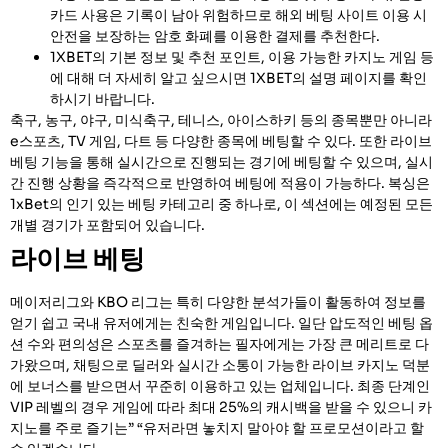
카드 사용은 기록이 남아 위험하므로 해외 베팅 사이트 이용 시
안전을 보장하는 암호 화폐를 이용한 결제를 추천한다.
1XBET의 기본 정보 및 추천 포인트, 이용 가능한 카지노 게임 등
에 대해 더 자세히 알고 싶으시면 1XBET의 설명 페이지를 확인
하시기 바랍니다.
축구, 농구, 야구, 미식축구, 테니스, 아이스하키 등의 종목뿐만 아니라
e스포츠, TV 게임, 다트 등 다양한 종목에 베팅할 수 있다. 또한 라이브
베팅 기능을 통해 실시간으로 진행되는 경기에 베팅할 수 있으며, 실시
간 진행 상황을 즉각적으로 반영하여 베팅에 적용이 가능하다. 복싱은
1xBet의 인기 있는 베팅 카테고리 중 하나로, 이 섹션에는 예정된 모든
개별 경기가 포함되어 있습니다.
라이브 베팅
메이저리그와 KBO 리그는 특히 다양한 분석가들이 활동하여 정보를
얻기 쉽고 국내 유저에게는 친숙한 게임입니다. 일단 압도적인 베팅 옵
션 수와 편의성은 스포츠를 즐겨하는 필자에게는 가장 큰 메리트로 다
가왔으며, 채팅으로 딜러와 실시간 소통이 가능한 라이브 카지노 덕분
에 보너스를 받으면서 꾸준히 이용하고 있는 업체입니다. 최종 단계인
VIP 레벨의 경우 게임에 따라 최대 25%의 캐시백을 받을 수 있으니 카
지노를 주로 즐기는” “유저라면 놓치지 말아야 할 프로모션이라고 할