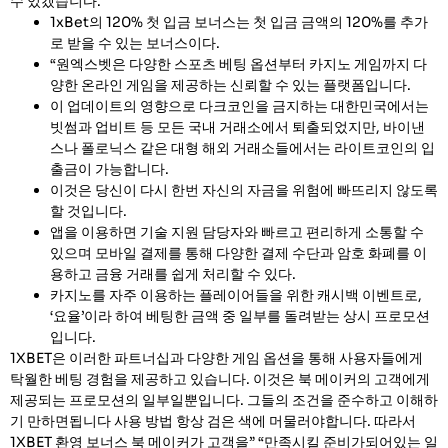
수 있겠습니다.
1xBet의 120% 첫 입금 보너스는 첫 입금 금액의 120%를 추가
로 받을 수 있는 보너스이다.
“원엑스벳은 다양한 스포츠 베팅 옵션부터 카지노 게임까지 다
양한 온라인 게임을 제공하는 신뢰할 수 있는 플랫폼입니다.
이 업데이트의 영향으로 다크코인을 금지하는 대한민국에서는
빗썸과 업비트 등 모든 국내 거래소에서 퇴출되었지만, 바이낸
스나 폴로닉스 같은 대형 해외 거래소들에서는 라이트코인의 입
출금이 가능합니다.
이것은 당신이 다시 한번 자신의 자금을 위험에 빠뜨리지 않도록
할 것입니다.
앱을 이용하면 기술 지원 담당자와 빠르고 편리하게 소통할 수
있으며 모바일 결제를 통해 다양한 결제 수단과 암호 화폐를 이
용하고 금융 거래를 쉽게 처리할 수 있다.
카지노를 자주 이용하는 플레이어들을 위한 캐시백 이벤트로,
‘요율’이라 하여 베팅한 금액 중 일부를 돌려받는 상시 프로모션
입니다.
1XBET은 이러한 파트너십과 다양한 게임 옵션을 통해 사용자들에게
탁월한 베팅 경험을 제공하고 있습니다. 이것은 북 메이커의 고객에게
제공되는 프로모션의 일부일뿐입니다. 그들의 조건을 준수하고 이해하
기 만하면됩니다 사용 방법 항상 검은 색에 머물러야합니다. 따라서
1XBET 환영 보너스 북 메이커가 고객을” “만족시킬 준비가되어있는 일