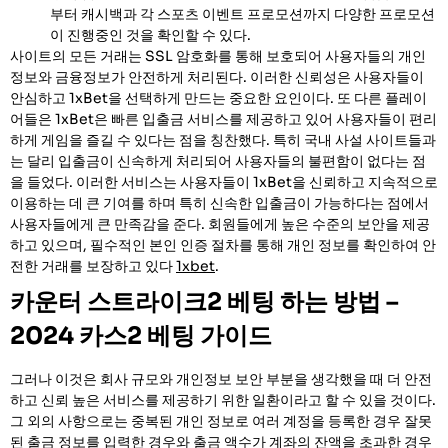
부터 캐시백과 각 스포츠 이벤트 프로모션까지 다양한 프로모션
이 진행중인 것을 확인할 수 있다.
사이트의 모든 거래는 SSL 암호화를 통해 보호되어 사용자들의 개인
정보와 금융정보가 안전하게 처리된다. 이러한 신뢰성은 사용자들이
안심하고 1xBet을 선택하게 만드는 중요한 요인이다. 또 다른 플레이
어들은 1xBet은 빠른 입출금 서비스를 제공하고 있어 사용자들이 편리
하게 게임을 즐길 수 있다는 점을 칭찬했다. 특히 국내 사설 사이트들과
는 달리 입출금이 신속하게 처리되어 사용자들의 불편함이 없다는 점
을 들었다. 이러한 서비스는 사용자들이 1xBet을 신뢰하고 지속적으로
이용하는 데 큰 기여를 하며 특히 신속한 입출금이 가능하다는 점에서
사용자들에게 큰 만족감을 준다. 회원들에게 높은 수준의 보안을 제공
하고 있으며, 필수적인 본인 인증 절차를 통해 개인 정보를 확인하여 안
전한 거래를 보장하고 있다
1xbet
.
카운터 스트라이크2 베팅 하는 방법 –
2024 카스2 베팅 가이드
그러나 이것은 회사 규모와 개인정보 보안 부분을 생각했을 때 더 안전
하고 신뢰 높은 서비스를 제공하기 위한 일환이라고 할 수 있을 것이다.
그 외의 사항으로는 중복된 개인 정보로 여러 계정을 등록한 경우 잘못
된 출금 정보를 입력한 경우와 출금 액수가 계좌의 잔액을 초과한 경우