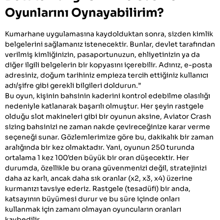
Oyunlarını Oynayabilirim?
Kumarhane uygulamasına kaydolduktan sonra, sizden kimlik
belgelerini sağlamanız istenecektir. Bunlar, devlet tarafından
verilmiş kimliğinizin, pasaportunuzun, ehliyetinizin ya da
diğer ilgili belgelerin bir kopyasını içerebilir. Adınız, e-posta
adresiniz, doğum tarihiniz empieza tercih ettiğiniz kullanıcı
adı/şifre gibi gerekli bilgileri doldurun.”
Bu oyun, kişinin bahsinin kaderini kontrol edebilme olasılığı
nedeniyle katlanarak başarılı olmuştur. Her şeyin rastgele
olduğu slot makineleri gibi bir oyunun aksine, Aviator Crash
sizing bahsinizi ne zaman nakde çevireceğinize karar verme
seçeneği sunar. Gözlemlerimize göre bu, dakikalık bir zaman
aralığında bir kez olmaktadır. Yani, oyunun 250 turunda
ortalama 1 kez 100’den büyük bir oran düşecektir. Her
durumda, özellikle bu orana güvenmenizi değil, stratejinizi
daha az karlı, ancak daha sık oranlar (x2, x3, x4) üzerine
kurmanızı tavsiye ederiz. Rastgele (tesadüfi) bir anda,
katsayının büyümesi durur ve bu süre içinde onları
kullanmak için zamanı olmayan oyuncuların oranları
kaybedilir.