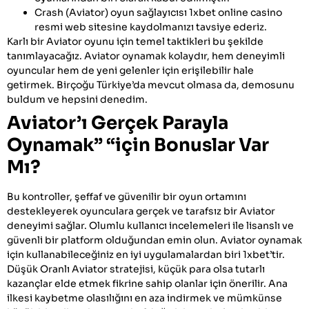
Crash (Aviator) oyun sağlayıcısı 1xbet online casino
resmi web sitesine kaydolmanızı tavsiye ederiz.
Karlı bir Aviator oyunu için temel taktikleri bu şekilde
tanımlayacağız. Aviator oynamak kolaydır, hem deneyimli
oyuncular hem de yeni gelenler için erişilebilir hale
getirmek. Birçoğu Türkiye’da mevcut olmasa da, demosunu
buldum ve hepsini denedim.
Aviator’ı Gerçek Parayla
Oynamak” “için Bonuslar Var
Mı?
Bu kontroller, şeffaf ve güvenilir bir oyun ortamını
destekleyerek oyunculara gerçek ve tarafsız bir Aviator
deneyimi sağlar. Olumlu kullanıcı incelemeleri ile lisanslı ve
güvenli bir platform olduğundan emin olun. Aviator oynamak
için kullanabileceğiniz en iyi uygulamalardan biri 1xbet’tir.
Düşük Oranlı Aviator stratejisi, küçük para olsa tutarlı
kazançlar elde etmek fikrine sahip olanlar için önerilir. Ana
ilkesi kaybetme olasılığını en aza indirmek ve mümkünse