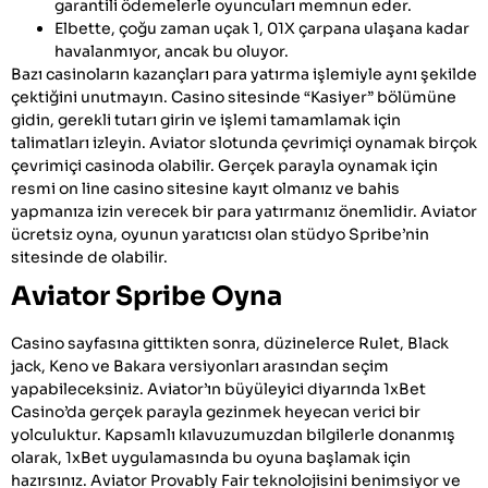
garantili ödemelerle oyuncuları memnun eder.
Elbette, çoğu zaman uçak 1, 01X çarpana ulaşana kadar
havalanmıyor, ancak bu oluyor.
Bazı casinoların kazançları para yatırma işlemiyle aynı şekilde
çektiğini unutmayın. Casino sitesinde “Kasiyer” bölümüne
gidin, gerekli tutarı girin ve işlemi tamamlamak için
talimatları izleyin. Aviator slotunda çevrimiçi oynamak birçok
çevrimiçi casinoda olabilir. Gerçek parayla oynamak için
resmi on line casino sitesine kayıt olmanız ve bahis
yapmanıza izin verecek bir para yatırmanız önemlidir. Aviator
ücretsiz oyna, oyunun yaratıcısı olan stüdyo Spribe’nin
sitesinde de olabilir.
Aviator Spribe Oyna
Casino sayfasına gittikten sonra, düzinelerce Rulet, Black
jack, Keno ve Bakara versiyonları arasından seçim
yapabileceksiniz. Aviator’ın büyüleyici diyarında 1xBet
Casino’da gerçek parayla gezinmek heyecan verici bir
yolculuktur. Kapsamlı kılavuzumuzdan bilgilerle donanmış
olarak, 1xBet uygulamasında bu oyuna başlamak için
hazırsınız. Aviator Provably Fair teknolojisini benimsiyor ve