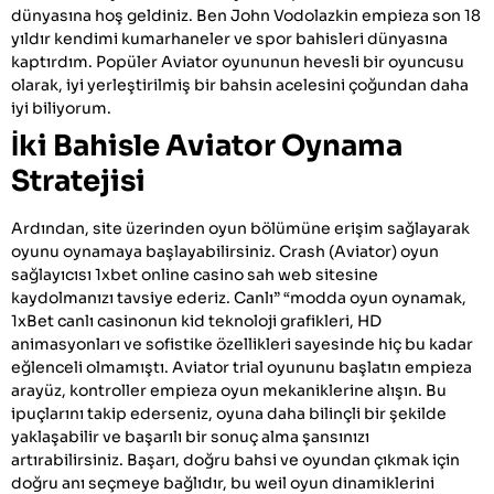
dünyasına hoş geldiniz. Ben John Vodolazkin empieza son 18
yıldır kendimi kumarhaneler ve spor bahisleri dünyasına
kaptırdım. Popüler Aviator oyununun hevesli bir oyuncusu
olarak, iyi yerleştirilmiş bir bahsin acelesini çoğundan daha
iyi biliyorum.
İki Bahisle Aviator Oynama
Stratejisi
Ardından, site üzerinden oyun bölümüne erişim sağlayarak
oyunu oynamaya başlayabilirsiniz. Crash (Aviator) oyun
sağlayıcısı 1xbet online casino sah web sitesine
kaydolmanızı tavsiye ederiz. Canlı” “modda oyun oynamak,
1xBet canlı casinonun kid teknoloji grafikleri, HD
animasyonları ve sofistike özellikleri sayesinde hiç bu kadar
eğlenceli olmamıştı. Aviator trial oyununu başlatın empieza
arayüz, kontroller empieza oyun mekaniklerine alışın. Bu
ipuçlarını takip ederseniz, oyuna daha bilinçli bir şekilde
yaklaşabilir ve başarılı bir sonuç alma şansınızı
artırabilirsiniz. Başarı, doğru bahsi ve oyundan çıkmak için
doğru anı seçmeye bağlıdır, bu weil oyun dinamiklerini