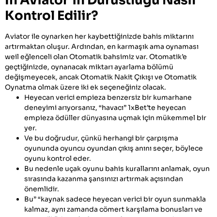
In Aviator’ın Dürüstlüğü Nasıl
Kontrol Edilir?
Aviator ile oynarken her kaybettiğinizde bahis miktarını
artırmaktan oluşur. Ardından, en karmaşık ama oynaması
weil eğlenceli olan Otomatik bahsimiz var. Otomatik’e
geçtiğinizde, oynanacak miktarı ayarlama bölümü
değişmeyecek, ancak Otomatik Nakit Çıkışı ve Otomatik
Oynatma olmak üzere iki ek seçeneğiniz olacak.
Heyecan verici empieza benzersiz bir kumarhane
deneyimi arıyorsanız, “havacı” 1xBet’te heyecan
empieza ödüller dünyasına uçmak için mükemmel bir
yer.
Ve bu doğrudur, çünkü herhangi bir çarpışma
oyununda oyuncu oyundan çıkış anını seçer, böylece
oyunu kontrol eder.
Bu nedenle uçak oyunu bahis kurallarını anlamak, oyun
sırasında kazanma şansınızı artırmak açısından
önemlidir.
Bu” “kaynak sadece heyecan verici bir oyun sunmakla
kalmaz, aynı zamanda cömert karşılama bonusları ve