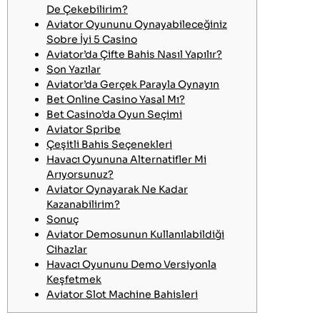
De Çekebilirim?
Aviator Oyununu Oynayabileceğiniz
Sobre İyi 5 Casino
Aviator’da Çifte Bahis Nasıl Yapılır?
Son Yazılar
Aviator’da Gerçek Parayla Oynayın
Bet Online Casino Yasal Mı?
Bet Casino’da Oyun Seçimi
Aviator Spribe
Çeşitli Bahis Seçenekleri
Havacı Oyununa Alternatifler Mi
Arıyorsunuz?
Aviator Oynayarak Ne Kadar
Kazanabilirim?
Sonuç
Aviator Demosunun Kullanılabildiği
Cihazlar
Havacı Oyununu Demo Versiyonla
Keşfetmek
Aviator Slot Machine Bahisleri