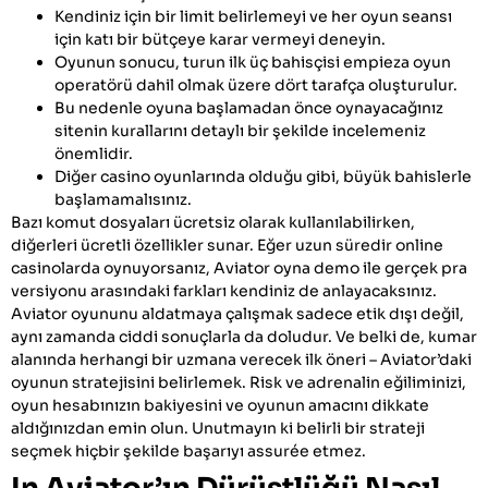
Kendiniz için bir limit belirlemeyi ve her oyun seansı
için katı bir bütçeye karar vermeyi deneyin.
Oyunun sonucu, turun ilk üç bahisçisi empieza oyun
operatörü dahil olmak üzere dört tarafça oluşturulur.
Bu nedenle oyuna başlamadan önce oynayacağınız
sitenin kurallarını detaylı bir şekilde incelemeniz
önemlidir.
Diğer casino oyunlarında olduğu gibi, büyük bahislerle
başlamamalısınız.
Bazı komut dosyaları ücretsiz olarak kullanılabilirken,
diğerleri ücretli özellikler sunar. Eğer uzun süredir online
casinolarda oynuyorsanız, Aviator oyna demo ile gerçek pra
versiyonu arasındaki farkları kendiniz de anlayacaksınız.
Aviator oyununu aldatmaya çalışmak sadece etik dışı değil,
aynı zamanda ciddi sonuçlarla da doludur. Ve belki de, kumar
alanında herhangi bir uzmana verecek ilk öneri – Aviator’daki
oyunun stratejisini belirlemek. Risk ve adrenalin eğiliminizi,
oyun hesabınızın bakiyesini ve oyunun amacını dikkate
aldığınızdan emin olun. Unutmayın ki belirli bir strateji
seçmek hiçbir şekilde başarıyı assurée etmez.