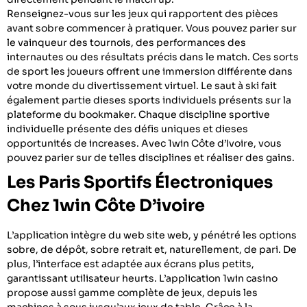
Renseignez-vous sur les jeux qui rapportent des pièces
avant sobre commencer à pratiquer. Vous pouvez parier sur
le vainqueur des tournois, des performances des
internautes ou des résultats précis dans le match. Ces sorts
de sport les joueurs offrent une immersion différente dans
votre monde du divertissement virtuel. Le saut à ski fait
également partie dieses sports individuels présents sur la
plateforme du bookmaker. Chaque discipline sportive
individuelle présente des défis uniques et dieses
opportunités de increases. Avec 1win Côte d’Ivoire, vous
pouvez parier sur de telles disciplines et réaliser des gains.
Les Paris Sportifs Électroniques
Chez 1win Côte D’ivoire
L’application intègre du web site web, y pénétré les options
sobre, de dépôt, sobre retrait et, naturellement, de pari. De
plus, l’interface est adaptée aux écrans plus petits,
garantissant utilisateur heurts. L’application 1win casino
propose aussi gamme complète de jeux, depuis les