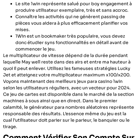
Le site 1win représente salué pour boy engagement à
produire utilisateur exemplaire, très et sans accroc.
Connaître les activités qui ne génèrent passing de
pièces vous aidera à plus efficacement planifier vos
mises.
1Win est un bookmaker très populaire, vous devez
donc étudier syns fonctionnalités en détail avant de
commencer le jeu.
Le multiplicateur de vitesse dépend de la durée pendant
laquelle May well reste dans des airs et entre ma hauteur à
quoi il peut enlever. Utilisez les fameuses stratégies Lucky
Jet et atteignez votre multiplicateur maximum x100/x200.
Voyons maintenant des meilleurs jeux para casino 1win
selon les utilisateurs réguliers, avec un vecteur pour 2024.
Ce jeu de cartes est disponible dans le marché de la section
machines à sous ainsi que en direct. Dans le premier
calamité, le générateur para nombres aléatoires représente
responsable des résultats. L’essence même du jeu est la
cual l’utilisateur doit parier sur le parieur, le banquier ou le
tirage.
Comment Vérifier Son Compte Sur