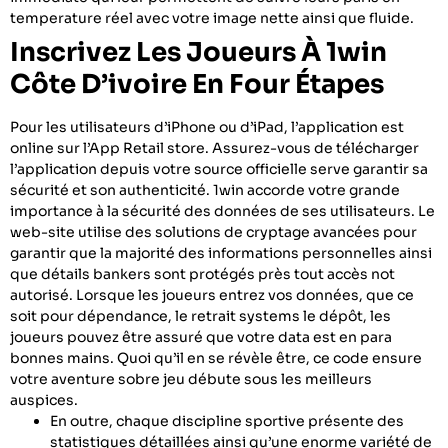
temperature réel avec votre image nette ainsi que fluide.
Inscrivez Les Joueurs À 1win
Côte D’ivoire En Four Étapes
Pour les utilisateurs d’iPhone ou d’iPad, l’application est
online sur l’App Retail store. Assurez-vous de télécharger
l’application depuis votre source officielle serve garantir sa
sécurité et son authenticité. 1win accorde votre grande
importance à la sécurité des données de ses utilisateurs. Le
web-site utilise des solutions de cryptage avancées pour
garantir que la majorité des informations personnelles ainsi
que détails bankers sont protégés près tout accès not
autorisé. Lorsque les joueurs entrez vos données, que ce
soit pour dépendance, le retrait systems le dépôt, les
joueurs pouvez être assuré que votre data est en para
bonnes mains. Quoi qu’il en se révèle être, ce code ensure
votre aventure sobre jeu débute sous les meilleurs
auspices.
En outre, chaque discipline sportive présente des
statistiques détaillées ainsi qu’une enorme variété de