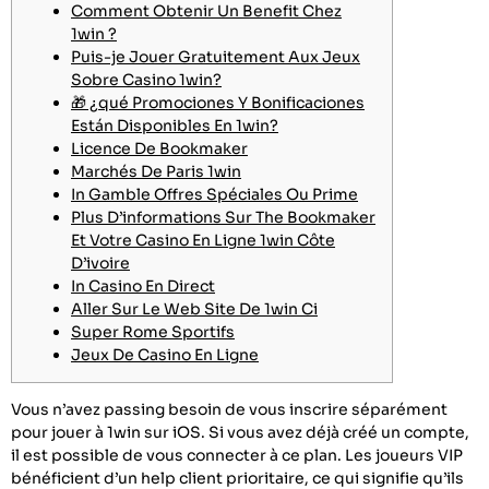
Comment Obtenir Un Benefit Chez
1win ?
Puis-je Jouer Gratuitement Aux Jeux
Sobre Casino 1win?
🎁 ¿qué Promociones Y Bonificaciones
Están Disponibles En 1win?
Licence De Bookmaker
Marchés De Paris 1win
In Gamble Offres Spéciales Ou Prime
Plus D’informations Sur The Bookmaker
Et Votre Casino En Ligne 1win Côte
D’ivoire
In Casino En Direct
Aller Sur Le Web Site De 1win Ci
Super Rome Sportifs
Jeux De Casino En Ligne
Vous n’avez passing besoin de vous inscrire séparément
pour jouer à 1win sur iOS. Si vous avez déjà créé un compte,
il est possible de vous connecter à ce plan. Les joueurs VIP
bénéficient d’un help client prioritaire, ce qui signifie qu’ils