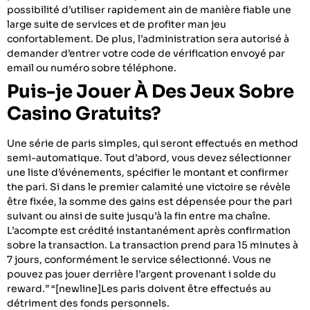
possibilité d’utiliser rapidement ain de manière fiable une
large suite de services et de profiter man jeu
confortablement. De plus, l’administration sera autorisé à
demander d’entrer votre code de vérification envoyé par
email ou numéro sobre téléphone.
Puis-je Jouer À Des Jeux Sobre
Casino Gratuits?
Une série de paris simples, qui seront effectués en method
semi-automatique. Tout d’abord, vous devez sélectionner
une liste d’événements, spécifier le montant et confirmer
the pari. Si dans le premier calamité une victoire se révèle
être fixée, la somme des gains est dépensée pour the pari
suivant ou ainsi de suite jusqu’à la fin entre ma chaîne.
L’acompte est crédité instantanément après confirmation
sobre la transaction. La transaction prend para 15 minutes à
7 jours, conformément le service sélectionné. Vous ne
pouvez pas jouer derrière l’argent provenant i solde du
reward.” “[newline]Les paris doivent être effectués au
détriment des fonds personnels.