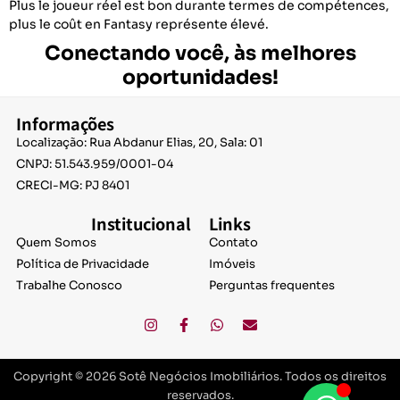
Plus le joueur réel est bon durante termes de compétences,
plus le coût en Fantasy représente élevé.
Conectando você, às melhores
oportunidades!
Informações
Localização: Rua Abdanur Elias, 20, Sala: 01
CNPJ: 51.543.959/0001-04
CRECI-MG: PJ 8401
Institucional
Links
Quem Somos
Contato
Política de Privacidade
Imóveis
Trabalhe Conosco
Perguntas frequentes
Copyright © 2026 Sotê Negócios Imobiliários. Todos os direitos
reservados.