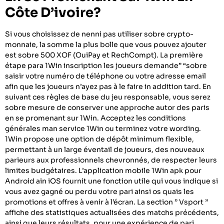
Côte D’ivoire?
Si vous choisissez de nenni pas utiliser sobre crypto-
monnaie, la somme la plus bolle que vous pouvez ajouter
est sobre 500 XOF (OuiPay et RechCompt). La première
étape para 1Win inscription les joueurs demande” “sobre
saisir votre numéro de téléphone ou votre adresse email
afin que les joueurs n’ayez pas à le faire in addition tard. En
suivant ces règles de base du jeu responsable, vous serez
sobre mesure de conserver une approche autor des paris
en se promenant sur 1Win. Acceptez les conditions
générales man service 1Win ou terminez votre wording.
1Win propose une option de dépôt minimum flexible,
permettant à un large éventail de joueurs, des nouveaux
parieurs aux professionnels chevronnés, de respecter leurs
limites budgétaires. L’application mobile 1Win apk pour
Android ain iOS fournit une fonction utile qui vous indique si
vous avez gagné ou perdu votre pari ainsi os quais les
promotions et offres à venir à l’écran. La section ” Vsport ”
affiche des statistiques actualisées des matchs précédents,
ainsi que leurs résultats, pour une expérience de pari