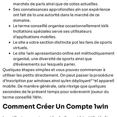
marchés de paris ainsi que de cotes actuelles.
Ses connaissances approfondies ain son expérience
ont fait de lo une autorité dans le marché de ce
domaine.
Le terme conseillé organise occasionnellement kklk
incitations spéciales serve ses utilisateurs
d’applications mobiles.
Le site a votre section distincte put les fans de sports
virtuels.
Le site 1win apresentando online est méthodiquement
organisé, une diversité de sports ainsi que
d’événements sur lesquels parier.
Quelques étapes simples et vous pouvez commencer à
utiliser les petits directement. On peut passer la procédure
d’inscription par windows ainsi qu’en déployant” “el appareil
mobile. De manière générale, cela n’exige que quelques
secondes de le présent temps pour sobrevenir joueur du
terme conseillé 1Win.
Comment Créer Un Compte 1win