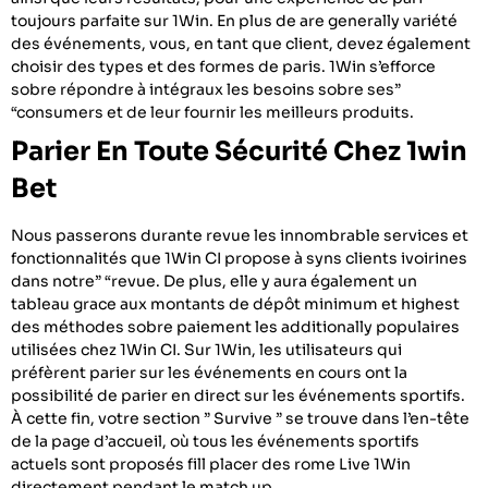
toujours parfaite sur 1Win. En plus de are generally variété
des événements, vous, en tant que client, devez également
choisir des types et des formes de paris. 1Win s’efforce
sobre répondre à intégraux les besoins sobre ses”
“consumers et de leur fournir les meilleurs produits.
Parier En Toute Sécurité Chez 1win
Bet
Nous passerons durante revue les innombrable services et
fonctionnalités que 1Win CI propose à syns clients ivoirines
dans notre” “revue. De plus, elle y aura également un
tableau grace aux montants de dépôt minimum et highest
des méthodes sobre paiement les additionally populaires
utilisées chez 1Win CI. Sur 1Win, les utilisateurs qui
préfèrent parier sur les événements en cours ont la
possibilité de parier en direct sur les événements sportifs.
À cette fin, votre section ” Survive ” se trouve dans l’en-tête
de la page d’accueil, où tous les événements sportifs
actuels sont proposés fill placer des rome Live 1Win
directement pendant le match up.