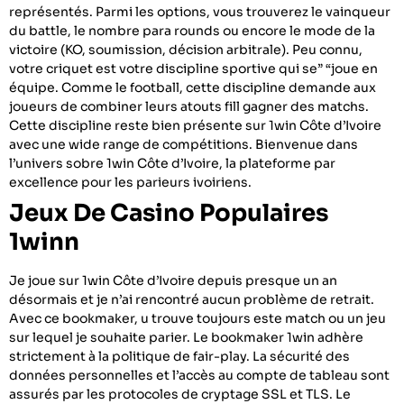
représentés. Parmi les options, vous trouverez le vainqueur
du battle, le nombre para rounds ou encore le mode de la
victoire (KO, soumission, décision arbitrale). Peu connu,
votre criquet est votre discipline sportive qui se” “joue en
équipe. Comme le football, cette discipline demande aux
joueurs de combiner leurs atouts fill gagner des matchs.
Cette discipline reste bien présente sur 1win Côte d’Ivoire
avec une wide range de compétitions. Bienvenue dans
l’univers sobre 1win Côte d’Ivoire, la plateforme par
excellence pour les parieurs ivoiriens.
Jeux De Casino Populaires
1winn
Je joue sur 1win Côte d’Ivoire depuis presque un an
désormais et je n’ai rencontré aucun problème de retrait.
Avec ce bookmaker, u trouve toujours este match ou un jeu
sur lequel je souhaite parier. Le bookmaker 1win adhère
strictement à la politique de fair-play. La sécurité des
données personnelles et l’accès au compte de tableau sont
assurés par les protocoles de cryptage SSL et TLS. Le