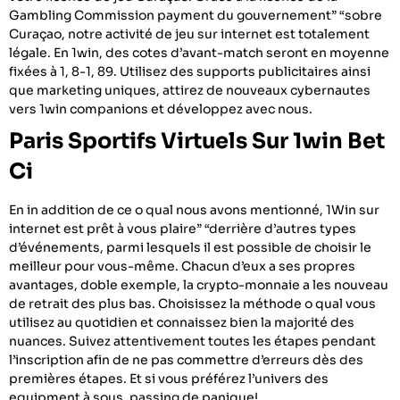
Gambling Commission payment du gouvernement” “sobre
Curaçao, notre activité de jeu sur internet est totalement
légale. En 1win, des cotes d’avant-match seront en moyenne
fixées à 1, 8-1, 89. Utilisez des supports publicitaires ainsi
que marketing uniques, attirez de nouveaux cybernautes
vers 1win companions et développez avec nous.
Paris Sportifs Virtuels Sur 1win Bet
Ci
En in addition de ce o qual nous avons mentionné, 1Win sur
internet est prêt à vous plaire” “derrière d’autres types
d’événements, parmi lesquels il est possible de choisir le
meilleur pour vous-même. Chacun d’eux a ses propres
avantages, doble exemple, la crypto-monnaie a les nouveau
de retrait des plus bas. Choisissez la méthode o qual vous
utilisez au quotidien et connaissez bien la majorité des
nuances. Suivez attentivement toutes les étapes pendant
l’inscription afin de ne pas commettre d’erreurs dès des
premières étapes. Et si vous préférez l’univers des
equipment à sous, passing de panique!