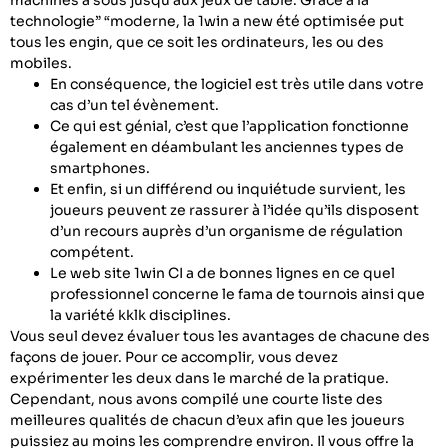
machines à sous jusqu’aux jeux de table. Grâce à la
technologie” “moderne, la 1win a new été optimisée put
tous les engin, que ce soit les ordinateurs, les ou des
mobiles.
En conséquence, the logiciel est très utile dans votre
cas d’un tel évènement.
Ce qui est génial, c’est que l’application fonctionne
également en déambulant les anciennes types de
smartphones.
Et enfin, si un différend ou inquiétude survient, les
joueurs peuvent ze rassurer à l’idée qu’ils disposent
d’un recours auprès d’un organisme de régulation
compétent.
Le web site 1win CI a de bonnes lignes en ce quel
professionnel concerne le fama de tournois ainsi que
la variété kklk disciplines.
Vous seul devez évaluer tous les avantages de chacune des
façons de jouer. Pour ce accomplir, vous devez
expérimenter les deux dans le marché de la pratique.
Cependant, nous avons compilé une courte liste des
meilleures qualités de chacun d’eux afin que les joueurs
puissiez au moins les comprendre environ. Il vous offre la