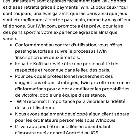
Les utilisateurs sont capables facilement faire kklk dépôts
et dieses retraits grâce à payments 1win. Et pour ceux” “qui
sont toujours, una 1win garantit que les paris ainsi que jeux
sont éternellement à portée para main, même by way of leur
téléphone. Sur 1Win com, promote a été prévu pour faire
des paris sportifs votre expérience agréable ainsi que
variée.
Conformément au contrat d’utilisation, vous n’êtes
passing autorisé à suivre le processus 1Win
‘inscription une deuxième fois.
Kouadio Koffi se révèle être une personnalité très
respectée et reconnue dans le lieu des paris.
Pour ceux quel professionnel recherchent des
suggestions et des stratégies, 1win pro offre une mine
d’informations pour aider à améliorer les probabilities
de victoire, doble une équipe d’assistance.
1WIN reconnaît l’importance para valoriser la fidélité
de ses utilisateurs.
Nous avons également développé algun client séparé
pour les ordinateurs personnels sous Windows.
L’ 1win app peut être installée en déambulant
n’importe quel appareil Android ou iOS.