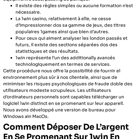
Il existe des règles simples ou aucune formation n’est
nécessaire.
La 1win casino, relativement à elle, ne cesse
d’impressionner dos sa gamme de jeux, des titres
populaires 1games ainsi que bien d’autres.
Pour ceux qui aiment analyser les london passés et
futurs, il existe des sections séparées dos des
statistiques et des résultats.
1win représente l’un des additionally avancés
technologiquement en termes de services.
Cette procédure nous offre la possibilité de fournir el
environnement plus sûr à nos clientele, ainsi que de
minimiser les risques psychologiques de fraude doble des
utilisateurs modeste scrupuleux. Les utilisateurs
d’ordinateurs personnels sont capables télécharger un
logiciel 1win distinct en se promenant sur leur appareil.
Nous avons développé une version de bureau pour
Windows ain MacOs.
Comment Déposer De L’argent
En Se Promenant Sur 1win En