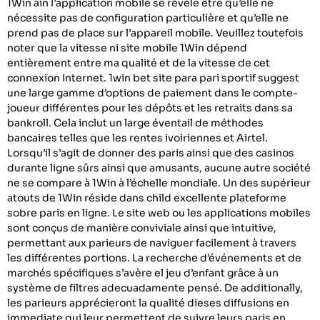
1Win ain l’application mobile se révèle être qu’elle ne
nécessite pas de configuration particulière et qu’elle ne
prend pas de place sur l’appareil mobile. Veuillez toutefois
noter que la vitesse ni site mobile 1Win dépend
entièrement entre ma qualité et de la vitesse de cet
connexion Internet. 1win bet site para pari sportif suggest
une large gamme d’options de paiement dans le compte-
joueur différentes pour les dépôts et les retraits dans sa
bankroll. Cela inclut un large éventail de méthodes
bancaires telles que les rentes ivoiriennes et Airtel.
Lorsqu’il s’agit de donner des paris ainsi que des casinos
durante ligne sûrs ainsi que amusants, aucune autre société
ne se compare à 1Win à l’échelle mondiale. Un des supérieur
atouts de 1Win réside dans child excellente plateforme
sobre paris en ligne. Le site web ou les applications mobiles
sont conçus de manière conviviale ainsi que intuitive,
permettant aux parieurs de naviguer facilement à travers
les différentes portions. La recherche d’événements et de
marchés spécifiques s’avère el jeu d’enfant grâce à un
système de filtres adecuadamente pensé. De additionally,
les parieurs apprécieront la qualité dieses diffusions en
immediate qui leur permettent de suivre leurs paris en